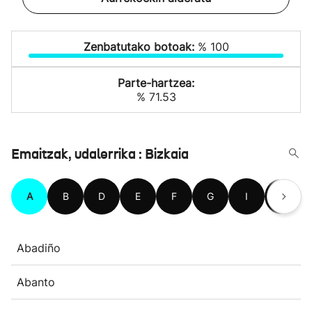
Zenbatutako botoak:
% 100
Parte-hartzea:
% 71.53
Emaitzak, udalerrika : Bizkaia
A
B
D
E
F
G
I
J
Abadiño
Abanto