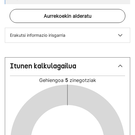
Aurrekoekin alderatu
Erakutsi informazio irisgarria
Itunen kalkulagailua
Gehiengoa
5
zinegotziak