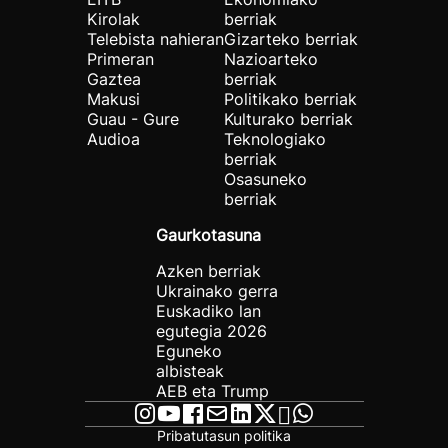
Kirolak
berriak
Telebista nahieran
Gizarteko berriak
Primeran
Nazioarteko
Gaztea
berriak
Makusi
Politikako berriak
Guau - Gure
Kulturako berriak
Audioa
Teknologiako
berriak
Osasuneko
berriak
Gaurkotasuna
Azken berriak
Ukrainako gerra
Euskadiko lan
egutegia 2026
Eguneko
albisteak
AEB eta Trump
Pribatutasun politika