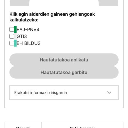
Klik egin alderdien gainean gehiengoak
kalkulatzeko:
EAJ-PNV
4
GTI
3
EH BILDU
2
Hautatutakoa aplikatu
Hautatutakoa garbitu
Erakutsi informazio irisgarria