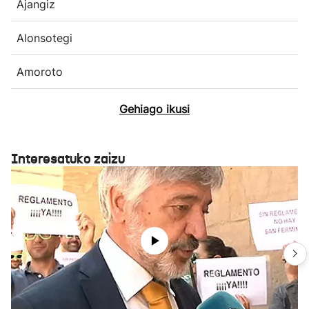
Ajangiz
Alonsotegi
Amoroto
Gehiago ikusi
Interesatuko zaizu