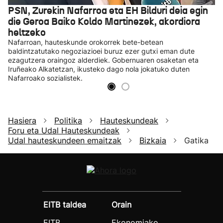
PSN, Zurekin Nafarroa eta EH Bilduri deia egin
die Geroa Baiko Koldo Martinezek, akordiora
heltzeko
Nafarroan, hauteskunde orokorrek bete-betean
baldintzatutako negoziazioei buruz ezer gutxi eman dute
ezagutzera oraingoz alderdiek. Gobernuaren osaketan eta
Iruñeako Alkatetzan, ikusteko dago nola jokatuko duten
Nafarroako sozialistek.
Hasiera
Politika
Hauteskundeak
Foru eta Udal Hauteskundeak
Udal hauteskundeen emaitzak
Bizkaia
Gatika
EITB taldea
Orain
EITB
Ekonomiako