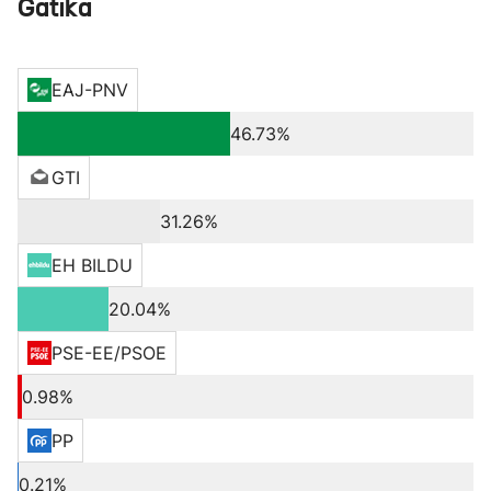
Gatika
EAJ-PNV
46.73%
GTI
31.26%
EH BILDU
20.04%
PSE-EE/PSOE
0.98%
PP
0.21%