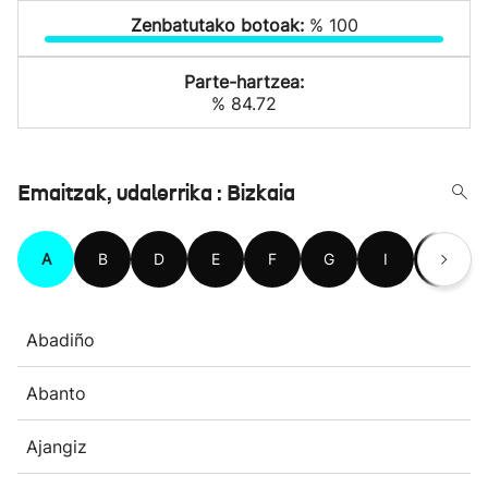
Zenbatutako botoak:
% 100
Parte-hartzea:
% 84.72
Emaitzak, udalerrika : Bizkaia
A
B
D
E
F
G
I
J
Abadiño
Abanto
Ajangiz