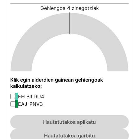
Gehiengoa
4
zinegotziak
Klik egin alderdien gainean gehiengoak
kalkulatzeko:
EH BILDU
4
EAJ-PNV
3
Hautatutakoa aplikatu
Hautatutakoa garbitu