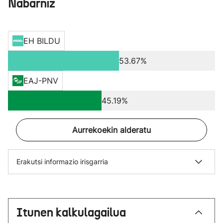
Nabarniz
EH BILDU
53.67%
EAJ-PNV
45.19%
Aurrekoekin alderatu
Erakutsi informazio irisgarria
Itunen kalkulagailua