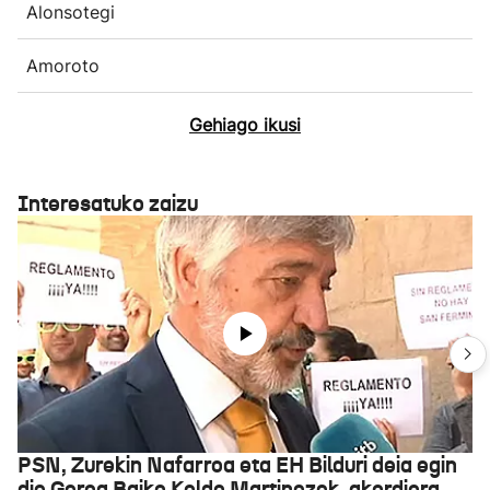
Alonsotegi
Amoroto
Gehiago ikusi
Interesatuko zaizu
PSN, Zurekin Nafarroa eta EH Bilduri deia egin
die Geroa Baiko Koldo Martinezek, akordiora