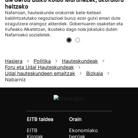
heltzeko
Nafarroan, hauteskunde orokorrek bete-betean
baldintzatutako negoziazioei buruz ezer gutxi eman dute
ezagutzera oraingoz alderdiek. Gobernuaren osaketan eta
Iruñeako Alkatetzan, ikusteko dago nola jokatuko duten
Nafarroako sozialistek.
Hasiera
Politika
Hauteskundeak
Foru eta Udal Hauteskundeak
Udal hauteskundeen emaitzak
Bizkaia
Nabarniz
EITB taldea
Orain
EITB
Ekonomiako
Kirolak
berriak