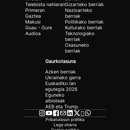
Telebista nahieran
Gizarteko berriak
Primeran
Nazioarteko
Gaztea
berriak
Makusi
Politikako berriak
Guau - Gure
Kulturako berriak
Audioa
Teknologiako
berriak
Osasuneko
berriak
Gaurkotasuna
Azken berriak
Ukrainako gerra
Euskadiko lan
egutegia 2026
Eguneko
albisteak
AEB eta Trump
Pribatutasun politika
Lege oharra
Cookie politika