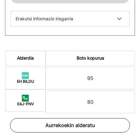
Erakutsi informazio irisgarria
Alderdia
Boto kopurua
95
EH BILDU
80
EAJ-PNV
Aurrekoekin alderatu