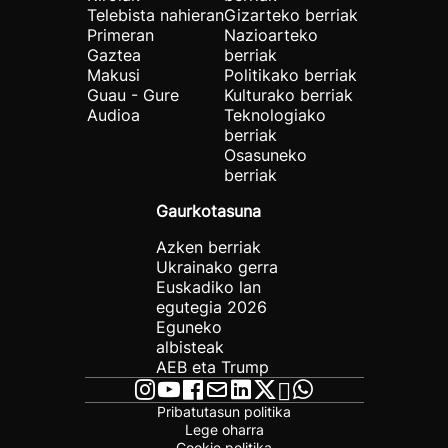
Telebista nahieran
Gizarteko berriak
Primeran
Nazioarteko
Gaztea
berriak
Makusi
Politikako berriak
Guau - Gure
Kulturako berriak
Audioa
Teknologiako
berriak
Osasuneko
berriak
Gaurkotasuna
Azken berriak
Ukrainako gerra
Euskadiko lan
egutegia 2026
Eguneko
albisteak
AEB eta Trump
Pribatutasun politika
Lege oharra
Cookie politika