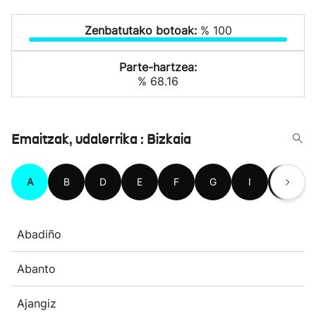
Zenbatutako botoak:
% 100
Parte-hartzea:
% 68.16
Emaitzak, udalerrika : Bizkaia
A
B
D
E
F
G
I
J
Abadiño
Abanto
Ajangiz