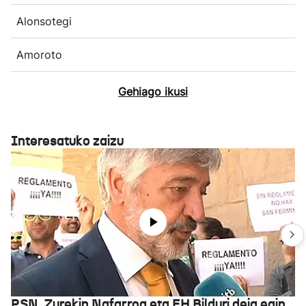
Alonsotegi
Amoroto
Gehiago ikusi
Interesatuko zaizu
PSN, Zurekin Nafarroa eta EH Bilduri deia egin