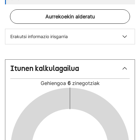
Aurrekoekin alderatu
Erakutsi informazio irisgarria
Itunen kalkulagailua
Gehiengoa
6
zinegotziak