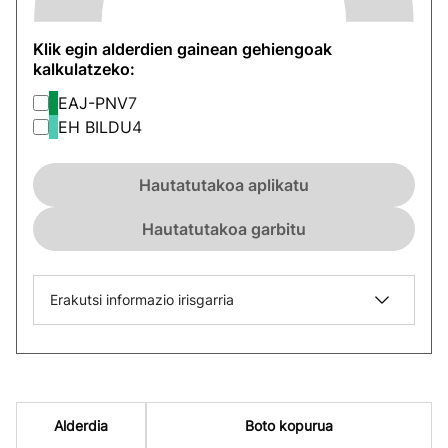
Klik egin alderdien gainean gehiengoak
kalkulatzeko:
EAJ-PNV
7
EH BILDU
4
Hautatutakoa aplikatu
Hautatutakoa garbitu
Erakutsi informazio irisgarria
Alderdia
Boto kopurua