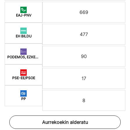
669
EAJ-PNV
477
EH BILDU
90
PODEMOS, EZKER ANITZ
17
PSE-EE/PSOE
PP
8
Aurrekoekin alderatu