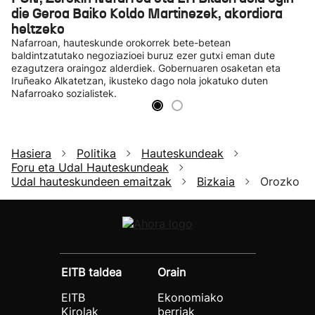
die Geroa Baiko Koldo Martinezek, akordiora
heltzeko
Nafarroan, hauteskunde orokorrek bete-betean
baldintzatutako negoziazioei buruz ezer gutxi eman dute
ezagutzera oraingoz alderdiek. Gobernuaren osaketan eta
Iruñeako Alkatetzan, ikusteko dago nola jokatuko duten
Nafarroako sozialistek.
Hasiera
Politika
Hauteskundeak
Foru eta Udal Hauteskundeak
Udal hauteskundeen emaitzak
Bizkaia
Orozko
EITB taldea
Orain
EITB
Ekonomiako
Kirolak
berriak