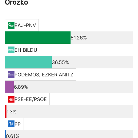
Orozko
EAJ-PNV
51.26%
EH BILDU
36.55%
PODEMOS, EZKER ANITZ
6.89%
PSE-EE/PSOE
1.3%
PP
0.61%