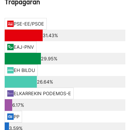
Trapagaran
PSE-EE/PSOE
31.43%
EAJ-PNV
29.95%
EH BILDU
26.64%
ELKARREKIN PODEMOS-E
6.17%
PP
3.59%