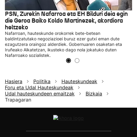
PSN, Zurekin Nafarroa eta EH Bilduri deia egin
die Geroa Baiko Koldo Martinezek, akordiora
heltzeko
Nafarroan, hauteskunde orokorrek bete-betean
baldintzatutako negoziazioei buruz ezer gutxi eman dute
ezagutzera oraingoz alderdiek. Gobernuaren osaketan eta
Iruñeako Alkatetzan, ikusteko dago nola jokatuko duten
Nafarroako sozialistek.
Hasiera
Politika
Hauteskundeak
Foru eta Udal Hauteskundeak
Udal hauteskundeen emaitzak
Bizkaia
Trapagaran