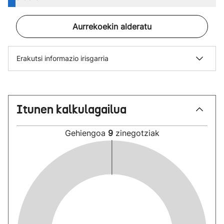
Aurrekoekin alderatu
Erakutsi informazio irisgarria
Itunen kalkulagailua
Gehiengoa
9
zinegotziak