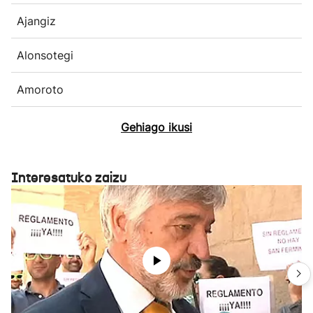
Ajangiz
Alonsotegi
Amoroto
Gehiago ikusi
Interesatuko zaizu