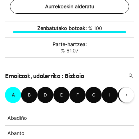
Aurrekoekin alderatu
Zenbatutako botoak:
% 100
Parte-hartzea:
% 61.07
Emaitzak, udalerrika : Bizkaia
A
B
D
E
F
G
I
J
Abadiño
Abanto