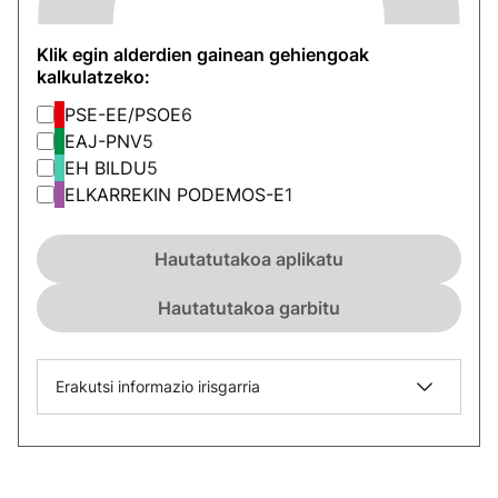
Klik egin alderdien gainean gehiengoak
kalkulatzeko:
PSE-EE/PSOE
6
EAJ-PNV
5
EH BILDU
5
ELKARREKIN PODEMOS-E
1
Hautatutakoa aplikatu
Hautatutakoa garbitu
Erakutsi informazio irisgarria