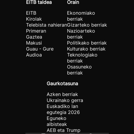
EITB taldea
Orain
EITB
Ekonomiako
Kirolak
berriak
Telebista nahieran
Gizarteko berriak
Primeran
Nazioarteko
Gaztea
berriak
Makusi
Politikako berriak
Guau - Gure
Kulturako berriak
Audioa
Teknologiako
berriak
Osasuneko
berriak
Gaurkotasuna
Azken berriak
Ukrainako gerra
Euskadiko lan
egutegia 2026
Eguneko
albisteak
AEB eta Trump