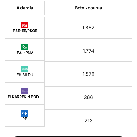
Alderdia
Boto kopurua
1.862
PSE-EE/PSOE
1.774
EAJ-PNV
1.578
EH BILDU
366
ELKARREKIN PODEMOS-E
PP
213