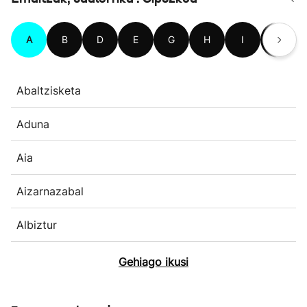
A
B
D
E
G
H
I
L
Abaltzisketa
Aduna
Aia
Aizarnazabal
Albiztur
Gehiago ikusi