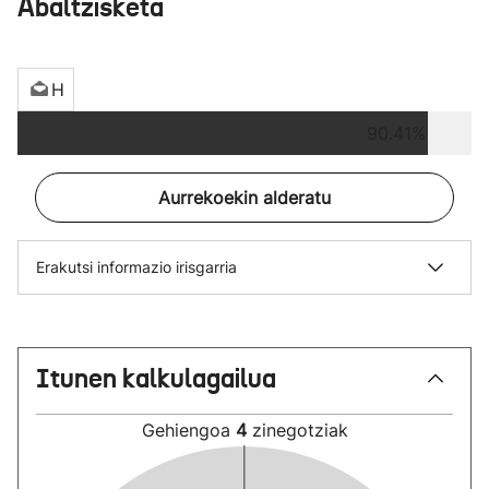
Abaltzisketa
H
90.41%
Aurrekoekin alderatu
Erakutsi informazio irisgarria
Itunen kalkulagailua
Gehiengoa
4
zinegotziak