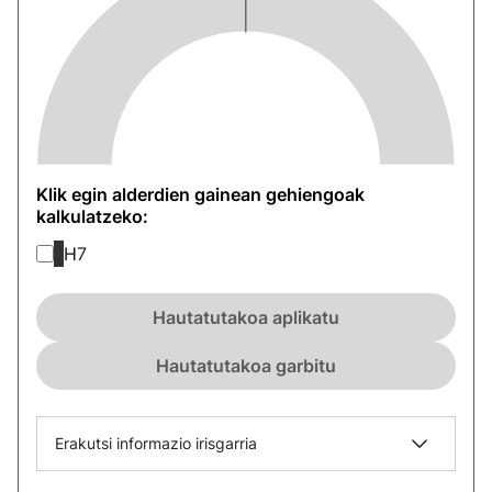
Klik egin alderdien gainean gehiengoak
kalkulatzeko:
H
7
Hautatutakoa aplikatu
Hautatutakoa garbitu
Erakutsi informazio irisgarria