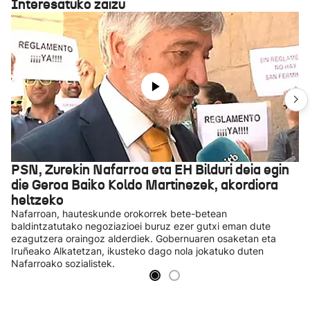
Interesatuko zaizu
PSN, Zurekin Nafarroa eta EH Bilduri deia egin
die Geroa Baiko Koldo Martinezek, akordiora
heltzeko
Nafarroan, hauteskunde orokorrek bete-betean
baldintzatutako negoziazioei buruz ezer gutxi eman dute
ezagutzera oraingoz alderdiek. Gobernuaren osaketan eta
Iruñeako Alkatetzan, ikusteko dago nola jokatuko duten
Nafarroako sozialistek.