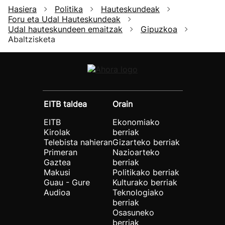
Hasiera
Politika
Hauteskundeak
Foru eta Udal Hauteskundeak
Udal hauteskundeen emaitzak
Gipuzkoa
Abaltzisketa
EITB taldea
Orain
EITB
Ekonomiako
Kirolak
berriak
Telebista nahieran
Gizarteko berriak
Primeran
Nazioarteko
Gaztea
berriak
Makusi
Politikako berriak
Guau - Gure
Kulturako berriak
Audioa
Teknologiako
berriak
Osasuneko
berriak