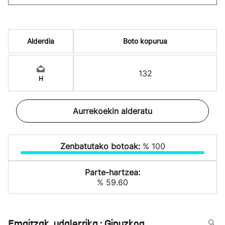
Alderdia
Boto kopurua
132
H
Aurrekoekin alderatu
Zenbatutako botoak:
% 100
Parte-hartzea:
% 59.60
Emaitzak, udalerrika : Gipuzkoa