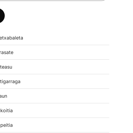
etxabaleta
rasate
teasu
tigarraga
aun
koitia
peitia