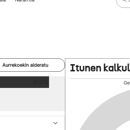
Itunen kalku
Aurrekoekin alderatu
87.07%
Ge