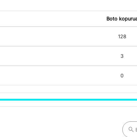
Boto kopuru
128
3
0