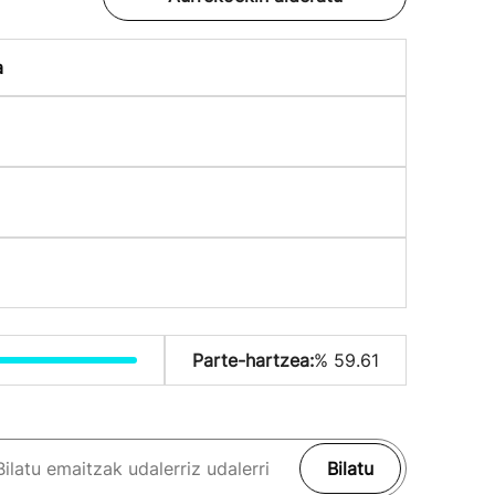
a
Parte-hartzea:
% 59.61
Bilatu