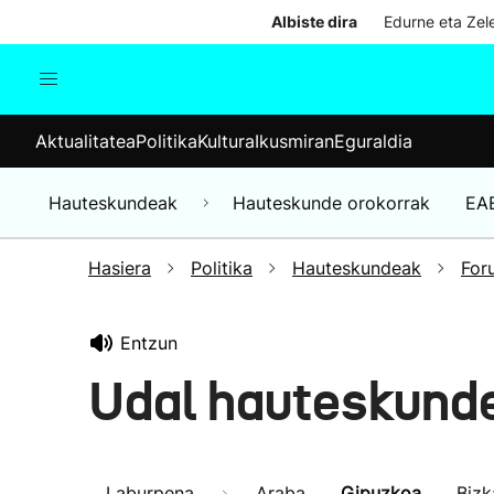
Albiste dira
Edurne eta Zele
Aktualitatea
Politika
Kul
Aktualitatea
Politika
Kultura
Ikusmiran
Eguraldia
Gizartea
Hauteskundeak
Ekonomia
Hauteskundeak
Hauteskunde orokorrak
EA
Munduko albisteak
Hasiera
Politika
Hauteskundeak
For
Entzun
Udal hauteskund
Laburpena
Araba
Gipuzkoa
Bizk