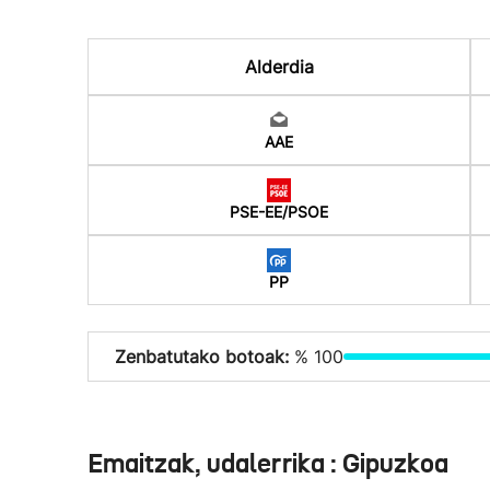
Alderdia
AAE
PSE-EE/PSOE
PP
Zenbatutako botoak:
% 100
Emaitzak, udalerrika : Gipuzkoa