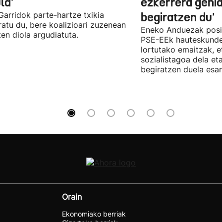
la'
ezkerrera gehi
 Garridok parte-hartze txikia
begiratzen du'
ratu du, bere koalizioari zuzenean
Eneko Anduezak posit
ten diola argudiatuta.
PSE-EEk hauteskunde
lortutako emaitzak, e
sozialistagoa dela et
begiratzen duela esan
Orain
Ekonomiako berriak