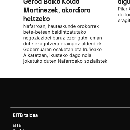
Geroa Baiko Koldo
digu
Martinezek, akordiora
Pilar
deito
heltzeko
eragi
Nafarroan, hauteskunde orokorrek
bete-betean baldintzatutako
negoziazioei buruz ezer gutxi eman
dute ezagutzera oraingoz alderdiek.
Gobernuaren osaketan eta Iruñeako
Alkatetzan, ikusteko dago nola
jokatuko duten Nafarroako sozialistek.
EITB taldea
EITB