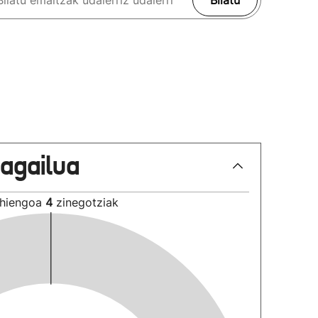
Bilatu
lagailua
hiengoa
4
zinegotziak