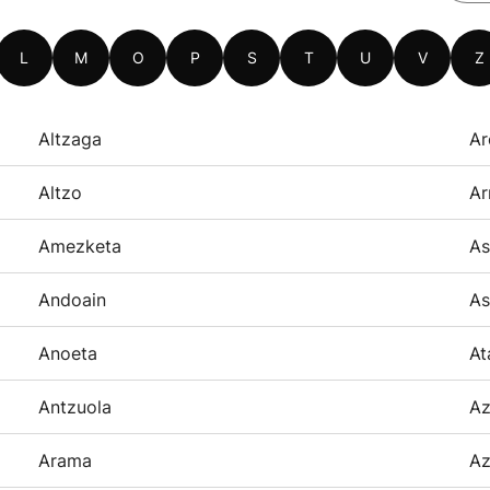
L
M
O
P
S
T
U
V
Z
Altzaga
Ar
Altzo
Ar
Amezketa
As
Andoain
As
Anoeta
At
Antzuola
Az
Arama
Az