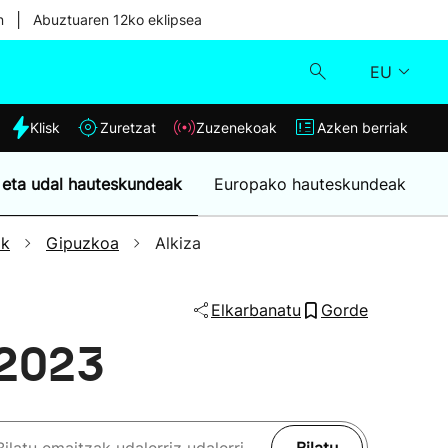
|
n
Abuztuaren 12ko eklipsea
EU
dia
Klisk
Zuretzat
Zuzenekoak
Azken berriak
Klisk
 eta udal hauteskundeak
Europako hauteskundeak
Zuzenekoak
ak
Gipuzkoa
Alkiza
Zuretzat
Elkarbanatu
Gorde
Azken berriak
 2023