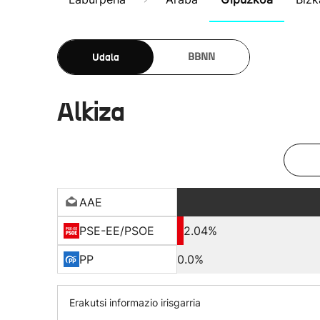
Udala
BBNN
Alkiza
AAE
PSE-EE/PSOE
2.04%
PP
0.0%
Erakutsi informazio irisgarria