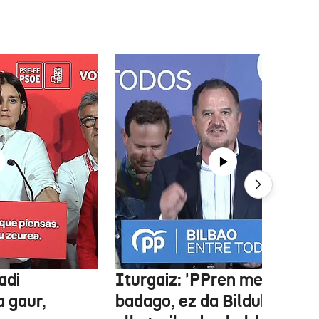
adi
Iturgaiz: 'PPren menpe
a gaur,
badago, ez da Bilduko