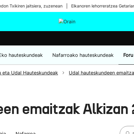
|
don Txikiren jaitsiera, zuzenean
Elkanoren lehorreratzea Getaria
tura
Ikusmiran
Egural
Osasuna
Teknologia
Eko hauteskundeak
Nafarroako hauteskundeak
Foru
u eta Udal Hauteskundeak
Udal hauteskundeen emaitz
een emaitzak Alkizan
aia
Nafarroa