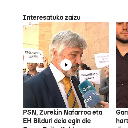
Interesatuko zaizu
PSN, Zurekin Nafarroa eta
Garr
EH Bilduri deia egin die
hart