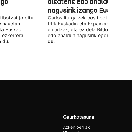
ago
alkaterik edo ahaldun
nagusirik izango Euskadin'
ibotzat jo ditu
Carlos Iturgaizek positibotzat jo ditu
 hauetan
PPk Euskadin eta Espainian lortutako
ta Euskadi
emaitzak, eta ez dela Bilduko alkateri
a ezkerrera
edo ahaldun nagusirik egongo ziurtat
 du.
du.
Gaurkotasuna
Azken berriak