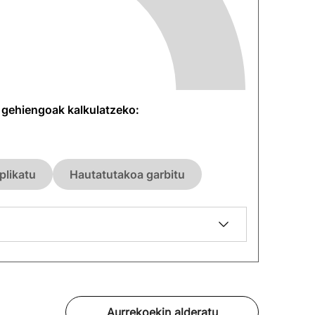
n gehiengoak kalkulatzeko:
plikatu
Hautatutakoa garbitu
Aurrekoekin alderatu