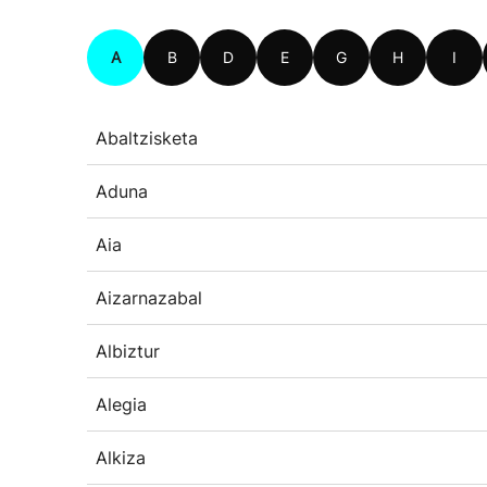
A
B
D
E
G
H
I
Abaltzisketa
Aduna
Aia
Aizarnazabal
Albiztur
Alegia
Alkiza