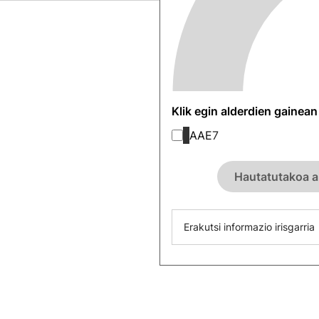
Klik egin alderdien gainea
AAE
7
Hautatutakoa a
Erakutsi informazio irisgarria