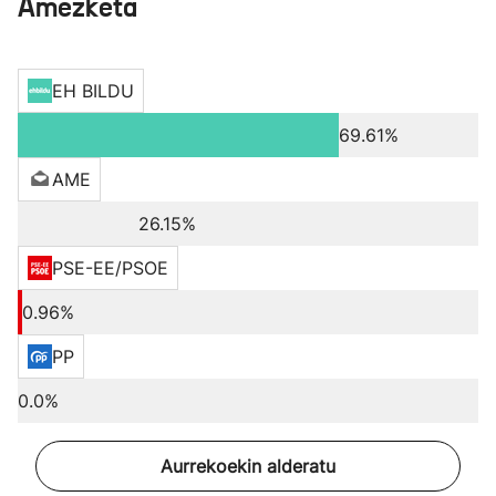
Amezketa
EH BILDU
69.61%
AME
26.15%
PSE-EE/PSOE
0.96%
PP
0.0%
Aurrekoekin alderatu