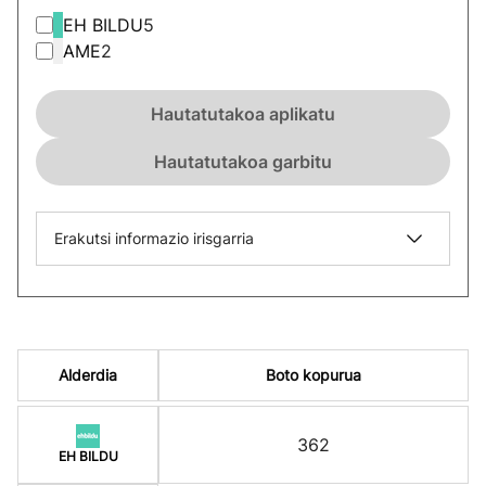
EH BILDU
5
AME
2
Hautatutakoa aplikatu
Hautatutakoa garbitu
Erakutsi informazio irisgarria
Alderdia
Boto kopurua
362
EH BILDU