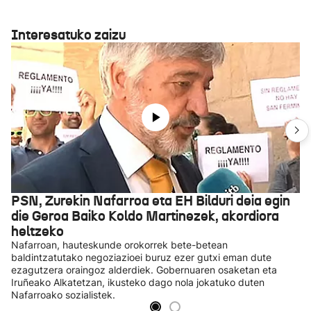
Interesatuko zaizu
PSN, Zurekin Nafarroa eta EH Bilduri deia egin
die Geroa Baiko Koldo Martinezek, akordiora
heltzeko
Nafarroan, hauteskunde orokorrek bete-betean
baldintzatutako negoziazioei buruz ezer gutxi eman dute
ezagutzera oraingoz alderdiek. Gobernuaren osaketan eta
Iruñeako Alkatetzan, ikusteko dago nola jokatuko duten
Nafarroako sozialistek.