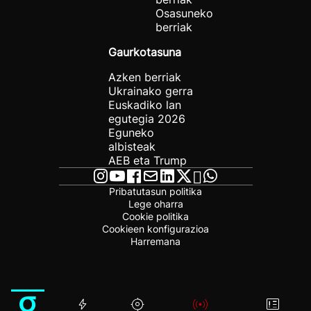
Osasuneko
berriak
Gaurkotasuna
Azken berriak
Ukrainako gerra
Euskadiko lan
egutegia 2026
Eguneko
albisteak
AEB eta Trump
Pribatutasun politika
Lege oharra
Cookie politika
Cookieen konfigurazioa
Harremana