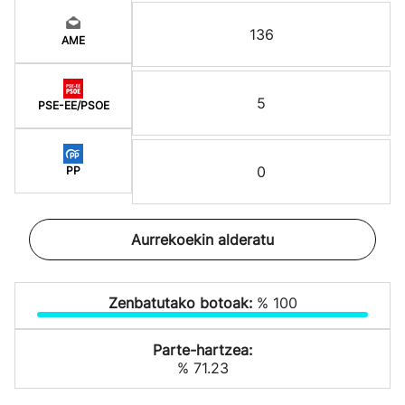
136
AME
5
PSE-EE/PSOE
0
PP
Aurrekoekin alderatu
Zenbatutako botoak:
% 100
Parte-hartzea:
% 71.23