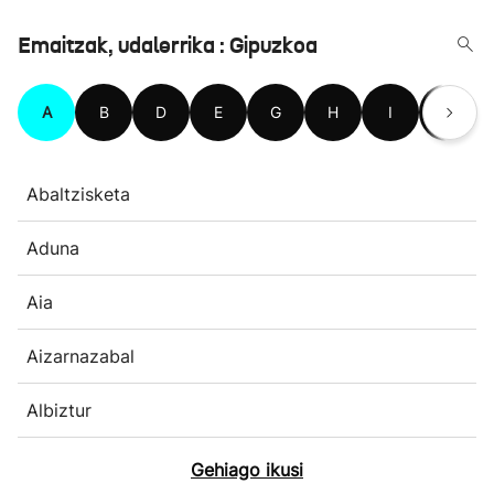
Emaitzak, udalerrika : Gipuzkoa
A
B
D
E
G
H
I
L
Abaltzisketa
Aduna
Aia
Aizarnazabal
Albiztur
Gehiago ikusi