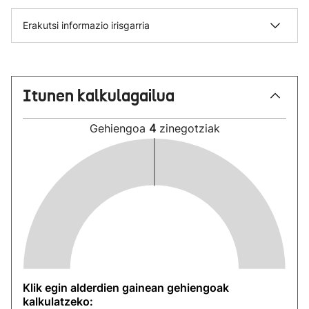
Erakutsi informazio irisgarria
Itunen kalkulagailua
Gehiengoa
4
zinegotziak
Klik egin alderdien gainean gehiengoak
kalkulatzeko: