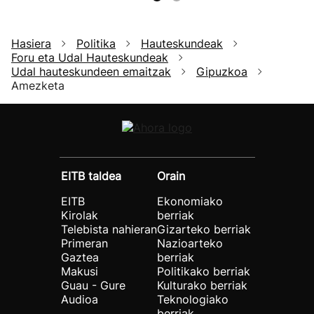
Hasiera
Politika
Hauteskundeak
Foru eta Udal Hauteskundeak
Udal hauteskundeen emaitzak
Gipuzkoa
Amezketa
EITB taldea
Orain
EITB
Ekonomiako
Kirolak
berriak
Telebista nahieran
Gizarteko berriak
Primeran
Nazioarteko
Gaztea
berriak
Makusi
Politikako berriak
Guau - Gure
Kulturako berriak
Audioa
Teknologiako
berriak