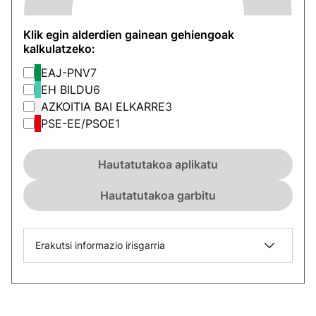
Klik egin alderdien gainean gehiengoak
kalkulatzeko:
EAJ-PNV
7
EH BILDU
6
AZKOITIA BAI ELKARRE
3
PSE-EE/PSOE
1
Hautatutakoa aplikatu
Hautatutakoa garbitu
Erakutsi informazio irisgarria