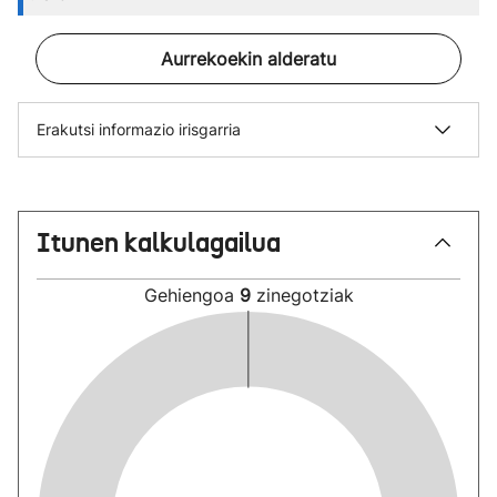
Aurrekoekin alderatu
Erakutsi informazio irisgarria
Itunen kalkulagailua
Gehiengoa
9
zinegotziak