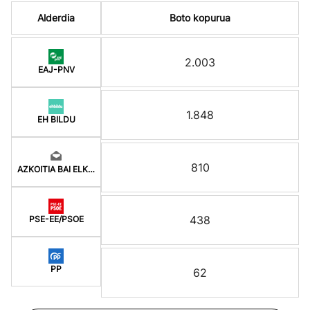
Alderdia
Boto kopurua
2.003
EAJ-PNV
1.848
EH BILDU
810
AZKOITIA BAI ELKARRE
438
PSE-EE/PSOE
PP
62