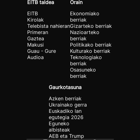
EITB taldea
Orain
EITB
Ekonomiako
Kirolak
berriak
Telebista nahieran
Gizarteko berriak
Primeran
Nazioarteko
Gaztea
berriak
Makusi
Politikako berriak
Guau - Gure
Kulturako berriak
Audioa
Teknologiako
berriak
Osasuneko
berriak
Gaurkotasuna
Azken berriak
Ukrainako gerra
Euskadiko lan
egutegia 2026
Eguneko
albisteak
AEB eta Trump