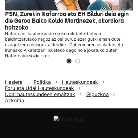
PSN, Zurekin Nafarroa eta EH Bilduri deia egin
die Geroa Baiko Koldo Martinezek, akordiora
heltzeko
Nafarroan, hauteskunde orokorrek bete-betean
baldintzatutako negoziazioei buruz ezer gutxi eman dute
ezagutzera oraingoz alderdiek. Gobernuaren osaketan eta
Iruñeako Alkatetzan, ikusteko dago nola jokatuko duten
Nafarroako sozialistek.
Hasiera
Politika
Hauteskundeak
Foru eta Udal Hauteskundeak
Udal hauteskundeen emaitzak
Gipuzkoa
Azkoitia