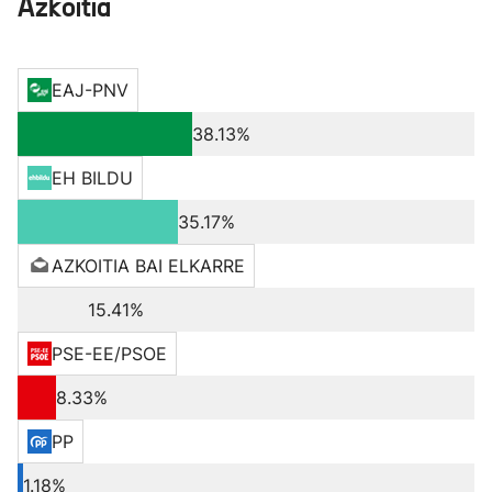
Azkoitia
EAJ-PNV
38.13%
EH BILDU
35.17%
AZKOITIA BAI ELKARRE
15.41%
PSE-EE/PSOE
8.33%
PP
1.18%