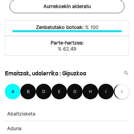
Aurrekoekin alderatu
Zenbatutako botoak:
% 100
Parte-hartzea:
% 62.49
Emaitzak, udalerrika : Gipuzkoa
A
B
D
E
G
H
I
L
Abaltzisketa
Aduna