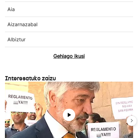
Aia
Aizarnazabal
Albiztur
Gehiago ikusi
Interesatuko zaizu