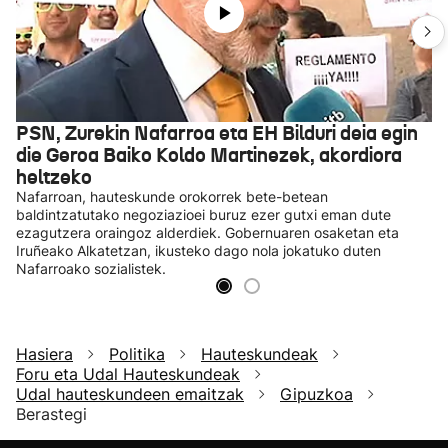
PSN, Zurekin Nafarroa eta EH Bilduri deia egin
die Geroa Baiko Koldo Martinezek, akordiora
heltzeko
Nafarroan, hauteskunde orokorrek bete-betean
baldintzatutako negoziazioei buruz ezer gutxi eman dute
ezagutzera oraingoz alderdiek. Gobernuaren osaketan eta
Iruñeako Alkatetzan, ikusteko dago nola jokatuko duten
Nafarroako sozialistek.
Hasiera
Politika
Hauteskundeak
Foru eta Udal Hauteskundeak
Udal hauteskundeen emaitzak
Gipuzkoa
Berastegi