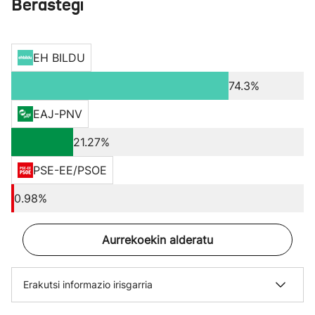
Berastegi
EH BILDU
74.3%
EAJ-PNV
21.27%
PSE-EE/PSOE
0.98%
Aurrekoekin alderatu
Erakutsi informazio irisgarria