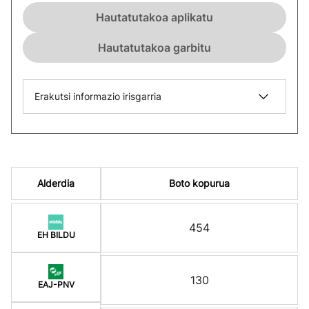
Hautatutakoa aplikatu
Hautatutakoa garbitu
Erakutsi informazio irisgarria
Alderdia
Boto kopurua
454
EH BILDU
130
EAJ-PNV