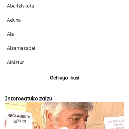
Abaltzisketa
Aduna
Aia
Aizarnazabal
Albiztur
Gehiago ikusi
Interesatuko zaizu