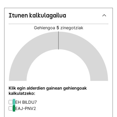
Itunen kalkulagailua
Gehiengoa
5
zinegotziak
Klik egin alderdien gainean gehiengoak
kalkulatzeko:
EH BILDU
7
EAJ-PNV
2