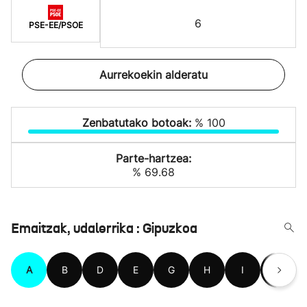
6
PSE-EE/PSOE
Aurrekoekin alderatu
Zenbatutako botoak:
% 100
Parte-hartzea:
% 69.68
Emaitzak, udalerrika : Gipuzkoa
A
B
D
E
G
H
I
L