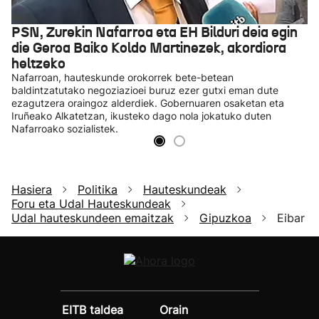
PSN, Zurekin Nafarroa eta EH Bilduri deia egin
die Geroa Baiko Koldo Martinezek, akordiora
heltzeko
Nafarroan, hauteskunde orokorrek bete-betean
baldintzatutako negoziazioei buruz ezer gutxi eman dute
ezagutzera oraingoz alderdiek. Gobernuaren osaketan eta
Iruñeako Alkatetzan, ikusteko dago nola jokatuko duten
Nafarroako sozialistek.
Hasiera
Politika
Hauteskundeak
Foru eta Udal Hauteskundeak
Udal hauteskundeen emaitzak
Gipuzkoa
Eibar
EITB taldea
Orain