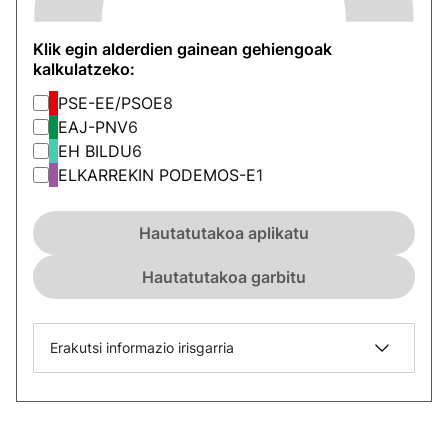
Klik egin alderdien gainean gehiengoak
kalkulatzeko:
PSE-EE/PSOE
8
EAJ-PNV
6
EH BILDU
6
ELKARREKIN PODEMOS-E
1
Hautatutakoa aplikatu
Hautatutakoa garbitu
Erakutsi informazio irisgarria