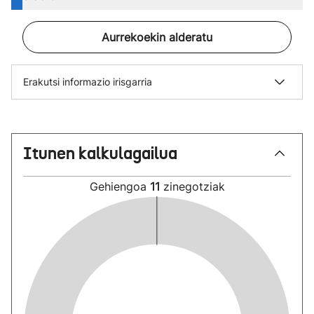
Aurrekoekin alderatu
Erakutsi informazio irisgarria
Itunen kalkulagailua
Gehiengoa
11
zinegotziak