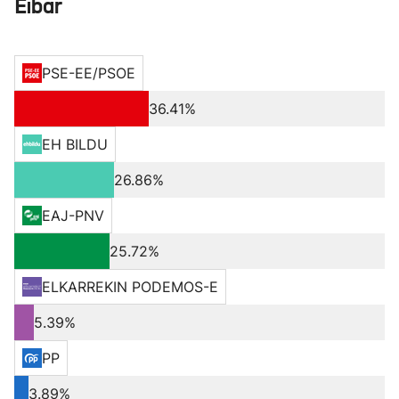
Eibar
PSE-EE/PSOE
36.41%
EH BILDU
26.86%
EAJ-PNV
25.72%
ELKARREKIN PODEMOS-E
5.39%
PP
3.89%