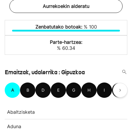
Aurrekoekin alderatu
Zenbatutako botoak:
% 100
Parte-hartzea:
% 60.34
Emaitzak, udalerrika : Gipuzkoa
A
B
D
E
G
H
I
L
Abaltzisketa
Aduna