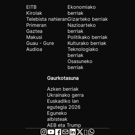
EITB
Ekonomiako
Kirolak
berriak
Telebista nahieran
Gizarteko berriak
Primeran
Nazioarteko
Gaztea
berriak
Makusi
Politikako berriak
Guau - Gure
Kulturako berriak
Audioa
Teknologiako
berriak
Osasuneko
berriak
Gaurkotasuna
Azken berriak
Ukrainako gerra
Euskadiko lan
egutegia 2026
Eguneko
albisteak
AEB eta Trump