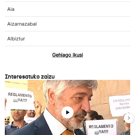
Aia
Aizarnazabal
Albiztur
Gehiago ikusi
Interesatuko zaizu