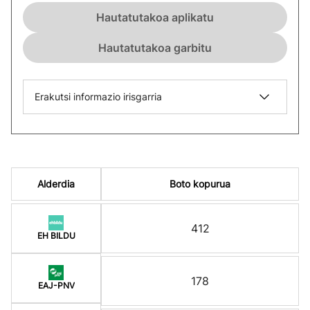
Hautatutakoa aplikatu
Hautatutakoa garbitu
Erakutsi informazio irisgarria
Alderdia
Boto kopurua
412
EH BILDU
178
EAJ-PNV