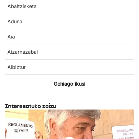
Abaltzisketa
Aduna
Aia
Aizarnazabal
Albiztur
Gehiago ikusi
Interesatuko zaizu