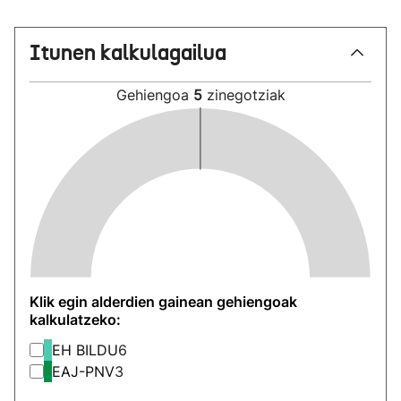
Itunen kalkulagailua
Gehiengoa
5
zinegotziak
Klik egin alderdien gainean gehiengoak
kalkulatzeko:
EH BILDU
6
EAJ-PNV
3