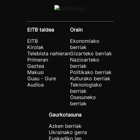
EITB taldea
Orain
EITB
Ekonomiako
Kirolak
berriak
Telebista nahieran
Gizarteko berriak
Primeran
Nazioarteko
Gaztea
berriak
Makusi
Politikako berriak
Guau - Gure
Kulturako berriak
Audioa
Teknologiako
berriak
Osasuneko
berriak
Gaurkotasuna
Azken berriak
Ukrainako gerra
Euskadiko lan