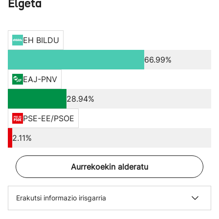
Elgeta
EH BILDU
66.99%
EAJ-PNV
28.94%
PSE-EE/PSOE
2.11%
Aurrekoekin alderatu
Erakutsi informazio irisgarria