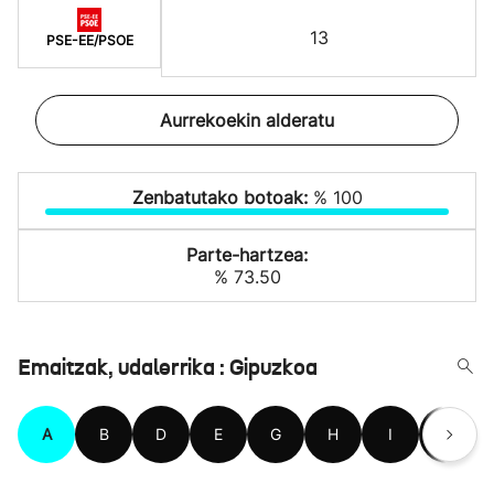
13
PSE-EE/PSOE
Aurrekoekin alderatu
Zenbatutako botoak:
% 100
Parte-hartzea:
% 73.50
Emaitzak, udalerrika : Gipuzkoa
A
B
D
E
G
H
I
L