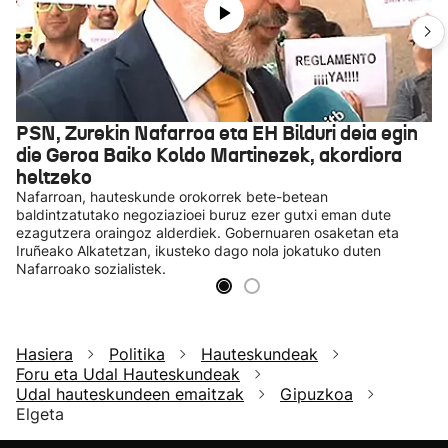
PSN, Zurekin Nafarroa eta EH Bilduri deia egin
die Geroa Baiko Koldo Martinezek, akordiora
heltzeko
Nafarroan, hauteskunde orokorrek bete-betean
baldintzatutako negoziazioei buruz ezer gutxi eman dute
ezagutzera oraingoz alderdiek. Gobernuaren osaketan eta
Iruñeako Alkatetzan, ikusteko dago nola jokatuko duten
Nafarroako sozialistek.
Hasiera
Politika
Hauteskundeak
Foru eta Udal Hauteskundeak
Udal hauteskundeen emaitzak
Gipuzkoa
Elgeta