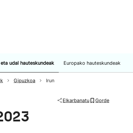
 eta udal hauteskundeak
Europako hauteskundeak
ak
Gipuzkoa
Irun
Elkarbanatu
Gorde
 2023