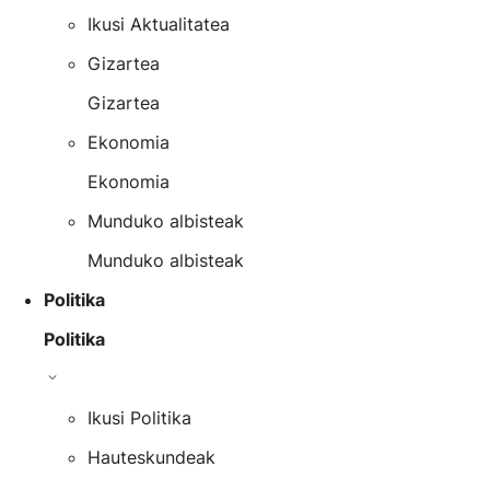
Ikusi Aktualitatea
Gizartea
Gizartea
Ekonomia
Ekonomia
Munduko albisteak
Munduko albisteak
Politika
Politika
Ikusi Politika
Hauteskundeak