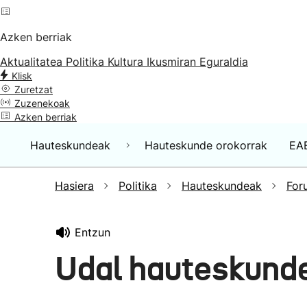
Azken berriak
Aktualitatea
Politika
Kultura
Ikusmiran
Eguraldia
Klisk
Zuretzat
Zuzenekoak
Azken berriak
Hauteskundeak
Hauteskunde orokorrak
EA
Hasiera
Politika
Hauteskundeak
For
Entzun
Udal hauteskund