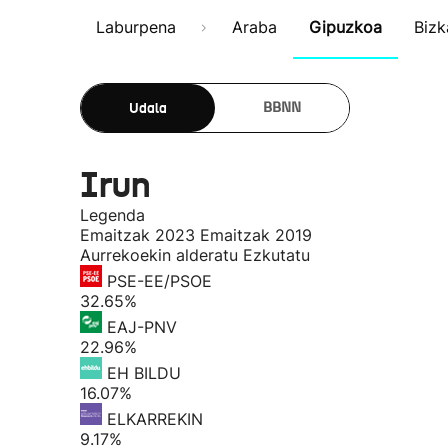
Laburpena
Araba
Gipuzkoa
Bizk
Udala
BBNN
Irun
Legenda
Emaitzak 2023
Emaitzak 2019
Aurrekoekin alderatu
Ezkutatu
PSE-EE/PSOE
32.65%
EAJ-PNV
22.96%
EH BILDU
16.07%
ELKARREKIN
9.17%