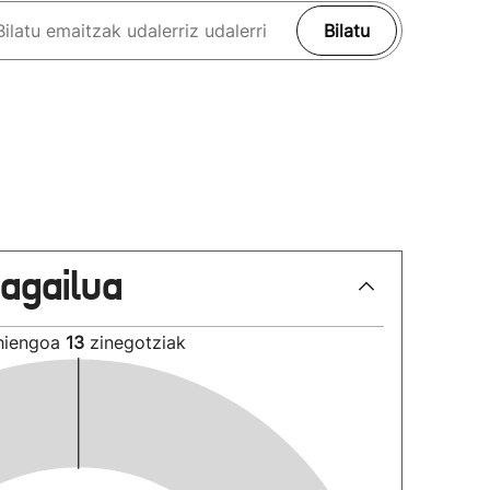
Bilatu
lagailua
hiengoa
13
zinegotziak