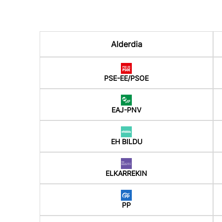
Alderdia
PSE-EE/PSOE
EAJ-PNV
EH BILDU
ELKARREKIN
PP