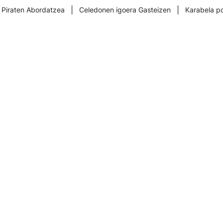
|
|
 Piraten Abordatzea
Celedonen igoera Gasteizen
Karabela p