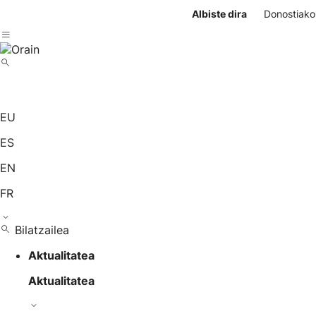
Albiste dira
Donostiako
EU
ES
EN
FR
Bilatzailea
Aktualitatea
Aktualitatea