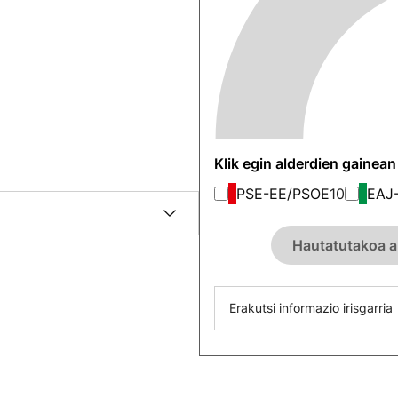
Klik egin alderdien gainea
PSE-EE/PSOE
10
EAJ
Hautatutakoa a
Erakutsi informazio irisgarria