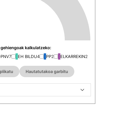
n gehiengoak kalkulatzeko:
-PNV
7
EH BILDU
4
PP
2
ELKARREKIN
2
plikatu
Hautatutakoa garbitu