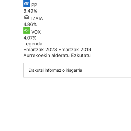
PP
8.49%
IZAIA
4.86%
VOX
4.07%
Legenda
Emaitzak 2023
Emaitzak 2019
Aurrekoekin alderatu
Ezkutatu
Erakutsi informazio irisgarria