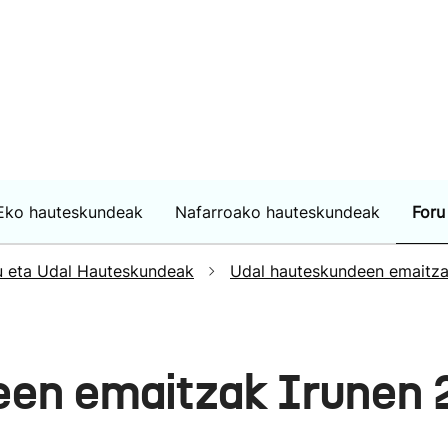
Eko hauteskundeak
Nafarroako hauteskundeak
Foru
u eta Udal Hauteskundeak
Udal hauteskundeen emaitz
een emaitzak Irunen