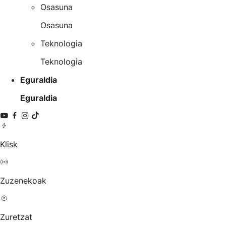
Osasuna
Osasuna
Teknologia
Teknologia
Eguraldia
Eguraldia
Klisk
Zuzenekoak
Zuretzat