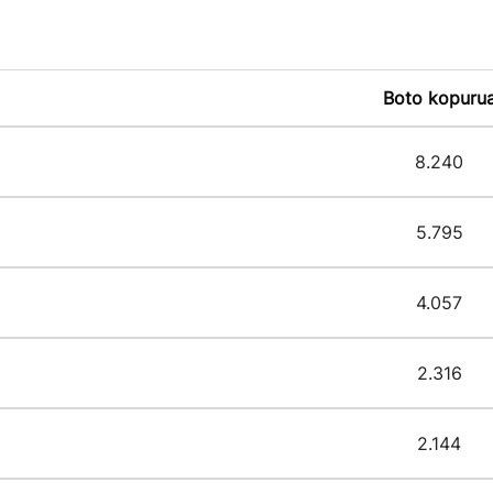
Boto kopuru
8.240
5.795
4.057
2.316
2.144