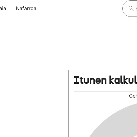
aia
Nafarroa
Itunen kalku
Ge