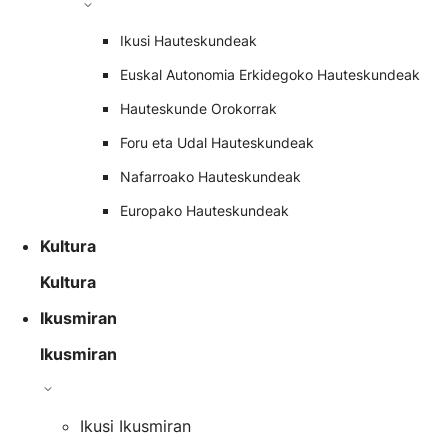
Ikusi Hauteskundeak
Euskal Autonomia Erkidegoko Hauteskundeak
Hauteskunde Orokorrak
Foru eta Udal Hauteskundeak
Nafarroako Hauteskundeak
Europako Hauteskundeak
Kultura
Kultura
Ikusmiran
Ikusmiran
Ikusi Ikusmiran