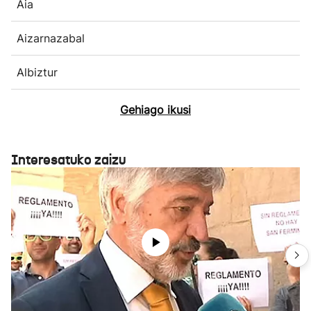
Aia
Aizarnazabal
Albiztur
Gehiago ikusi
Interesatuko zaizu