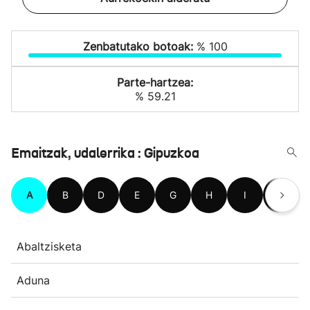
Zenbatutako botoak:
% 100
Parte-hartzea:
% 59.21
Emaitzak, udalerrika : Gipuzkoa
A
B
D
E
G
H
I
L
Abaltzisketa
Aduna