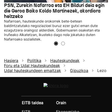
PSN, Zurekin Nafarroa eta EH Bilduri deia egin
die Geroa Baiko Koldo Martinezek, akordiora
heltzeko
Nafarroan, hauteskunde orokorrek bete-betean
baldintzatutako negoziazioei buruz ezer gutxi eman dute
ezagutzera oraingoz alderdiek. Gobernuaren osaketan eta
Iruñeako Alkatetzan, ikusteko dago nola jokatuko duten
Nafarroako sozialistek.
Hasiera
Politika
Hauteskundeak
Foru eta Udal Hauteskundeak
Udal hauteskundeen emaitzak
Gipuzkoa
Lezo
EITB taldea
Orain
EITB
Ekonomiako