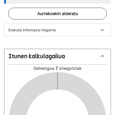
Aurrekoekin alderatu
Erakutsi informazio irisgarria
Itunen kalkulagailua
Gehiengoa
7
zinegotziak