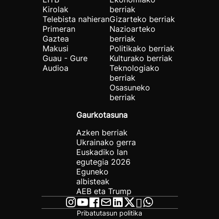
Kirolak
berriak
Telebista nahieran
Gizarteko berriak
Primeran
Nazioarteko
Gaztea
berriak
Makusi
Politikako berriak
Guau - Gure
Kulturako berriak
Audioa
Teknologiako
berriak
Osasuneko
berriak
Gaurkotasuna
Azken berriak
Ukrainako gerra
Euskadiko lan
egutegia 2026
Eguneko
albisteak
AEB eta Trump
Pribatutasun politika