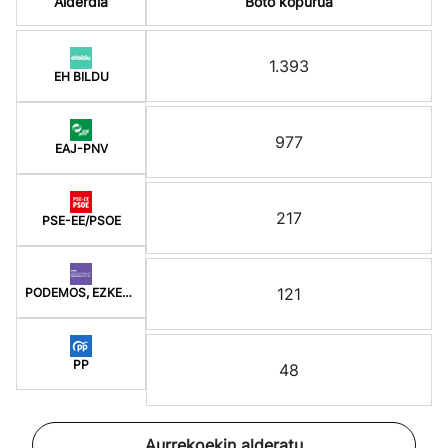
Alderdia
Boto kopurua
1.393
EH BILDU
977
EAJ-PNV
217
PSE-EE/PSOE
121
PODEMOS, EZKER ANITZ
PP
48
Aurrekoekin alderatu