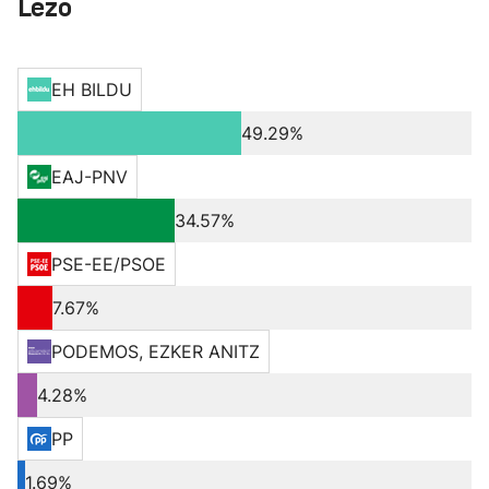
Lezo
EH BILDU
49.29%
EAJ-PNV
34.57%
PSE-EE/PSOE
7.67%
PODEMOS, EZKER ANITZ
4.28%
PP
1.69%