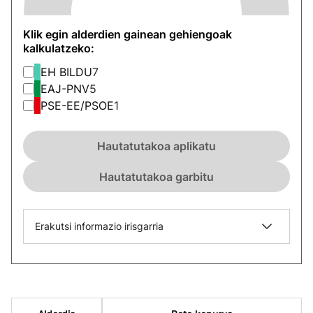
Klik egin alderdien gainean gehiengoak
kalkulatzeko:
EH BILDU
7
EAJ-PNV
5
PSE-EE/PSOE
1
Hautatutakoa aplikatu
Hautatutakoa garbitu
Erakutsi informazio irisgarria