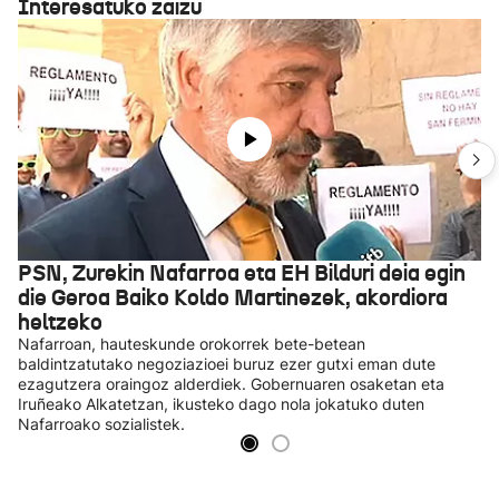
Interesatuko zaizu
PSN, Zurekin Nafarroa eta EH Bilduri deia egin
die Geroa Baiko Koldo Martinezek, akordiora
heltzeko
Nafarroan, hauteskunde orokorrek bete-betean
baldintzatutako negoziazioei buruz ezer gutxi eman dute
ezagutzera oraingoz alderdiek. Gobernuaren osaketan eta
Iruñeako Alkatetzan, ikusteko dago nola jokatuko duten
Nafarroako sozialistek.