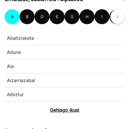
A
B
D
E
G
H
I
L
Abaltzisketa
Aduna
Aia
Aizarnazabal
Albiztur
Gehiago ikusi