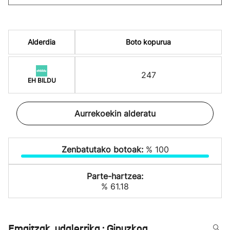
Alderdia
Boto kopurua
247
EH BILDU
Aurrekoekin alderatu
Zenbatutako botoak:
% 100
Parte-hartzea:
% 61.18
Emaitzak, udalerrika : Gipuzkoa