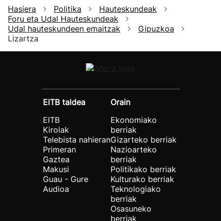
Hasiera
Politika
Hauteskundeak
Foru eta Udal Hauteskundeak
Udal hauteskundeen emaitzak
Gipuzkoa
Lizartza
EITB taldea
Orain
EITB
Ekonomiako
Kirolak
berriak
Telebista nahieran
Gizarteko berriak
Primeran
Nazioarteko
Gaztea
berriak
Makusi
Politikako berriak
Guau - Gure
Kulturako berriak
Audioa
Teknologiako
berriak
Osasuneko
berriak