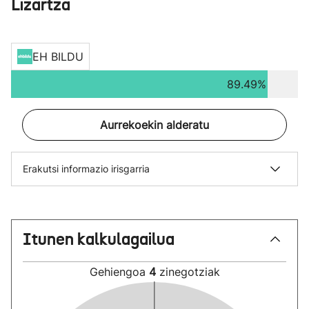
Lizartza
EH BILDU
89.49%
Aurrekoekin alderatu
Erakutsi informazio irisgarria
Itunen kalkulagailua
Gehiengoa
4
zinegotziak