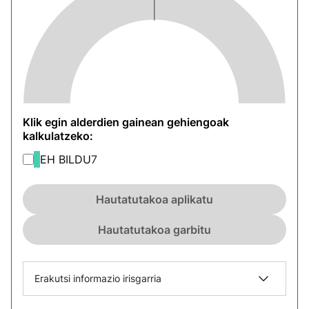
Klik egin alderdien gainean gehiengoak
kalkulatzeko:
EH BILDU
7
Hautatutakoa aplikatu
Hautatutakoa garbitu
Erakutsi informazio irisgarria