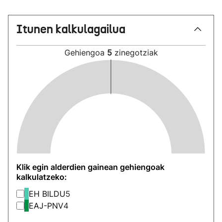
Itunen kalkulagailua
Gehiengoa
5
zinegotziak
Klik egin alderdien gainean gehiengoak
kalkulatzeko:
EH BILDU
5
EAJ-PNV
4