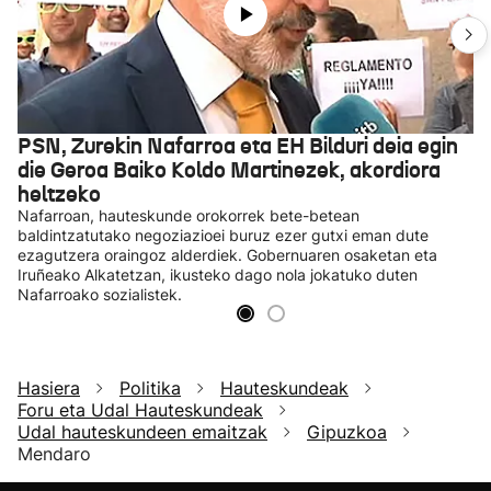
PSN, Zurekin Nafarroa eta EH Bilduri deia egin
die Geroa Baiko Koldo Martinezek, akordiora
heltzeko
Nafarroan, hauteskunde orokorrek bete-betean
baldintzatutako negoziazioei buruz ezer gutxi eman dute
ezagutzera oraingoz alderdiek. Gobernuaren osaketan eta
Iruñeako Alkatetzan, ikusteko dago nola jokatuko duten
Nafarroako sozialistek.
Hasiera
Politika
Hauteskundeak
Foru eta Udal Hauteskundeak
Udal hauteskundeen emaitzak
Gipuzkoa
Mendaro