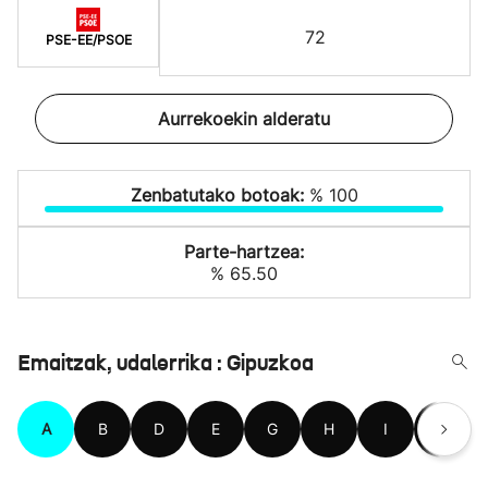
72
PSE-EE/PSOE
Aurrekoekin alderatu
Zenbatutako botoak:
% 100
Parte-hartzea:
% 65.50
Emaitzak, udalerrika : Gipuzkoa
A
B
D
E
G
H
I
L