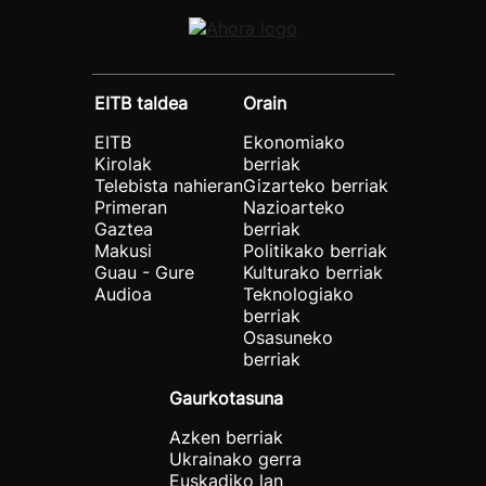
EITB taldea
Orain
EITB
Ekonomiako
Kirolak
berriak
Telebista nahieran
Gizarteko berriak
Primeran
Nazioarteko
Gaztea
berriak
Makusi
Politikako berriak
Guau - Gure
Kulturako berriak
Audioa
Teknologiako
berriak
Osasuneko
berriak
Gaurkotasuna
Azken berriak
Ukrainako gerra
Euskadiko lan