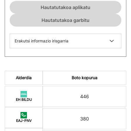
Hautatutakoa aplikatu
Hautatutakoa garbitu
Erakutsi informazio irisgarria
Alderdia
Boto kopurua
446
EH BILDU
380
EAJ-PNV