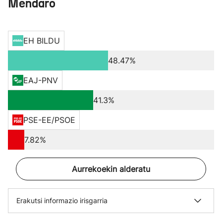
Mendaro
EH BILDU
48.47%
EAJ-PNV
41.3%
PSE-EE/PSOE
7.82%
Aurrekoekin alderatu
Erakutsi informazio irisgarria