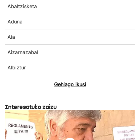
Abaltzisketa
Aduna
Aia
Aizarnazabal
Albiztur
Gehiago ikusi
Interesatuko zaizu