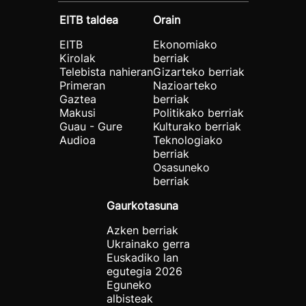
EITB taldea
Orain
EITB
Ekonomiako
Kirolak
berriak
Telebista nahieran
Gizarteko berriak
Primeran
Nazioarteko
Gaztea
berriak
Makusi
Politikako berriak
Guau - Gure
Kulturako berriak
Audioa
Teknologiako
berriak
Osasuneko
berriak
Gaurkotasuna
Azken berriak
Ukrainako gerra
Euskadiko lan
egutegia 2026
Eguneko
albisteak