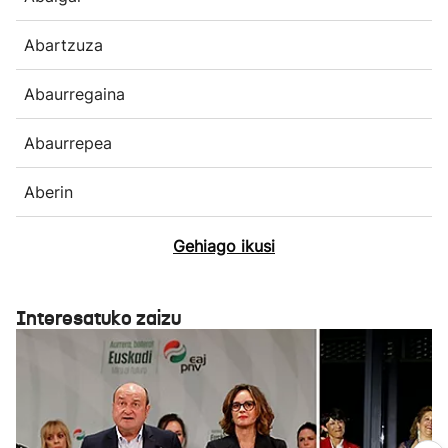
Abartzuza
Abaurregaina
Abaurrepea
Aberin
Gehiago ikusi
Interesatuko zaizu