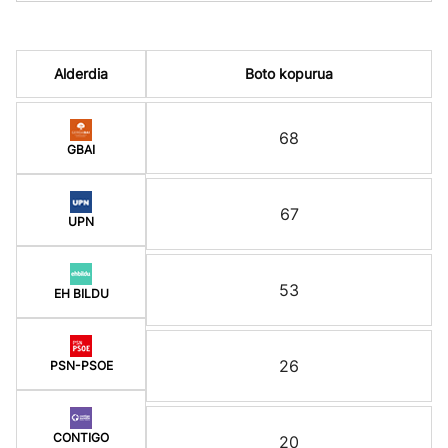
Alderdia
Boto kopurua
68
GBAI
67
UPN
53
EH BILDU
26
PSN-PSOE
CONTIGO
20