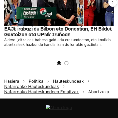
EAJk irabazi du Bilbon eta Donostian, EH Bilduk
Gasteizen eta UPNk Iruñean
Alderdi jeltzaleak babesa galdu du erakundeetan, eta koalizio
abertzaleak hazkunde handia izan du lurralde guztietan.
Hasiera
Politika
Hauteskundeak
Nafarroako Hauteskundeak
Nafarroako Hauteskundeen Emaitzak
Abartzuza