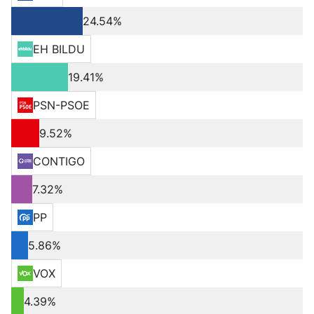
24.54%
EH BILDU
19.41%
PSN-PSOE
9.52%
CONTIGO
7.32%
PP
5.86%
VOX
4.39%