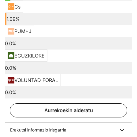
Cs
1.09%
PUM+J
0.0%
EGUZKILORE
0.0%
VOLUNTAD FORAL
0.0%
Aurrekoekin alderatu
Erakutsi informazio irisgarria