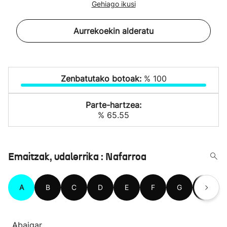
Gehiago ikusi
Aurrekoekin alderatu
Zenbatutako botoak:
% 100
Parte-hartzea:
% 65.55
Emaitzak, udalerrika : Nafarroa
A
B
C
D
E
F
G
H
Abaigar