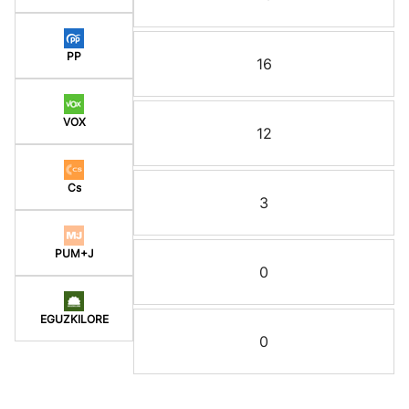
PP
16
VOX
12
Cs
3
PUM+J
0
EGUZKILORE
0