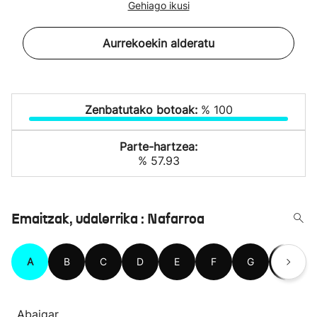
Gehiago ikusi
Aurrekoekin alderatu
Zenbatutako botoak:
% 100
Parte-hartzea:
% 57.93
Emaitzak, udalerrika : Nafarroa
A
B
C
D
E
F
G
H
Abaigar