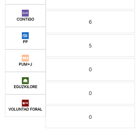
CONTIGO
6
PP
5
PUM+J
0
EGUZKILORE
0
VOLUNTAD FORAL
0