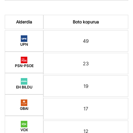
Alderdia
Boto kopurua
49
UPN
23
PSN-PSOE
19
EH BILDU
17
GBAI
VOX
12