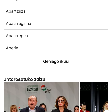
Abartzuza
Abaurregaina
Abaurrepea
Aberin
Gehiago ikusi
Interesatuko zaizu