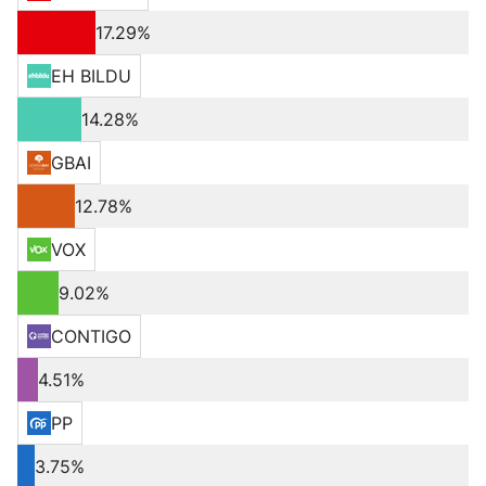
17.29%
EH BILDU
14.28%
GBAI
12.78%
VOX
9.02%
CONTIGO
4.51%
PP
3.75%