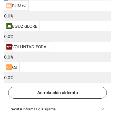
PUM+J
0.0%
EGUZKILORE
0.0%
VOLUNTAD FORAL
0.0%
Cs
0.0%
Aurrekoekin alderatu
Erakutsi informazio irisgarria