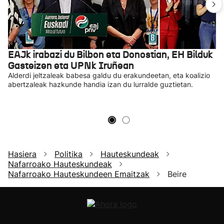
EAJk irabazi du Bilbon eta Donostian, EH Bilduk
Gasteizen eta UPNk Iruñean
Alderdi jeltzaleak babesa galdu du erakundeetan, eta koalizio
abertzaleak hazkunde handia izan du lurralde guztietan.
Hasiera
Politika
Hauteskundeak
Nafarroako Hauteskundeak
Nafarroako Hauteskundeen Emaitzak
Beire