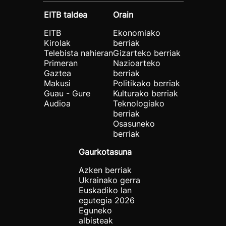
EITB taldea
Orain
EITB
Ekonomiako
Kirolak
berriak
Telebista nahieran
Gizarteko berriak
Primeran
Nazioarteko
Gaztea
berriak
Makusi
Politikako berriak
Guau - Gure
Kulturako berriak
Audioa
Teknologiako
berriak
Osasuneko
berriak
Gaurkotasuna
Azken berriak
Ukrainako gerra
Euskadiko lan
egutegia 2026
Eguneko
albisteak