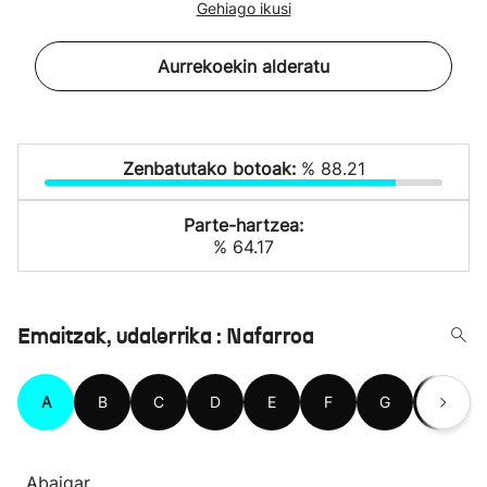
Gehiago ikusi
Aurrekoekin alderatu
Zenbatutako botoak:
% 88.21
Parte-hartzea:
% 64.17
Emaitzak, udalerrika : Nafarroa
A
B
C
D
E
F
G
H
Abaigar