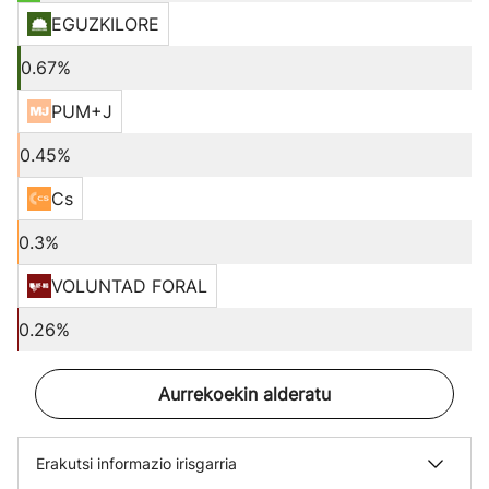
EGUZKILORE
0.67%
PUM+J
0.45%
Cs
0.3%
VOLUNTAD FORAL
0.26%
Aurrekoekin alderatu
Erakutsi informazio irisgarria