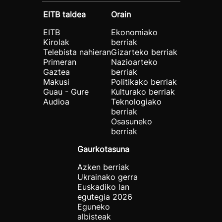
EITB taldea
Orain
EITB
Ekonomiako
Kirolak
berriak
Telebista nahieran
Gizarteko berriak
Primeran
Nazioarteko
Gaztea
berriak
Makusi
Politikako berriak
Guau - Gure
Kulturako berriak
Audioa
Teknologiako
berriak
Osasuneko
berriak
Gaurkotasuna
Azken berriak
Ukrainako gerra
Euskadiko lan
egutegia 2026
Eguneko
albisteak