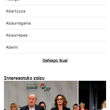
Abartzuza
Abaurregaina
Abaurrepea
Aberin
Gehiago ikusi
Interesatuko zaizu