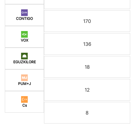
CONTIGO
170
VOX
136
EGUZKILORE
18
PUM+J
12
Cs
8