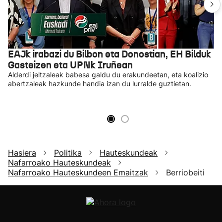
EAJk irabazi du Bilbon eta Donostian, EH Bilduk
Gasteizen eta UPNk Iruñean
Alderdi jeltzaleak babesa galdu du erakundeetan, eta koalizio
abertzaleak hazkunde handia izan du lurralde guztietan.
Hasiera
Politika
Hauteskundeak
Nafarroako Hauteskundeak
Nafarroako Hauteskundeen Emaitzak
Berriobeiti