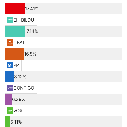
17.41%
EH BILDU
17.14%
GBAI
16.5%
PP
8.12%
CONTIGO
6.39%
VOX
5.11%