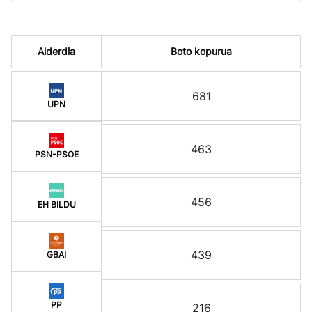
Alderdia
Boto kopurua
681
UPN
463
PSN-PSOE
456
EH BILDU
439
GBAI
PP
216