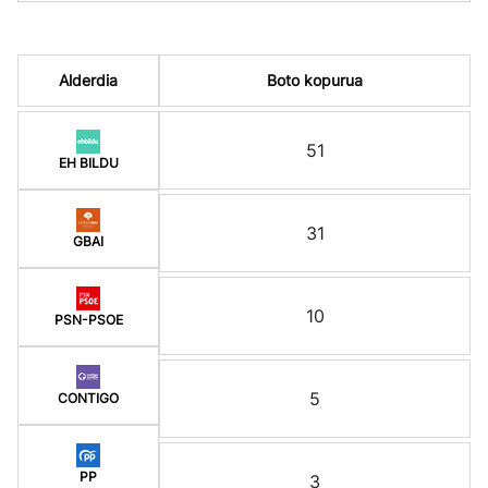
Alderdia
Boto kopurua
51
EH BILDU
31
GBAI
10
PSN-PSOE
5
CONTIGO
PP
3