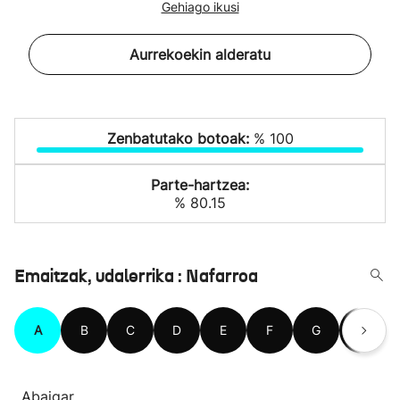
Gehiago ikusi
Aurrekoekin alderatu
Zenbatutako botoak:
% 100
Parte-hartzea:
% 80.15
Emaitzak, udalerrika : Nafarroa
A
B
C
D
E
F
G
H
Abaigar