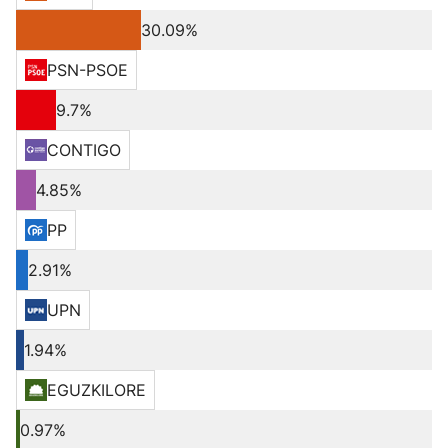
30.09%
PSN-PSOE
9.7%
CONTIGO
4.85%
PP
2.91%
UPN
1.94%
EGUZKILORE
0.97%