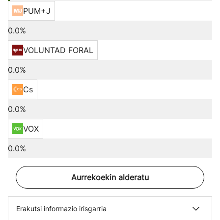
PUM+J
0.0%
VOLUNTAD FORAL
0.0%
Cs
0.0%
VOX
0.0%
Aurrekoekin alderatu
Erakutsi informazio irisgarria