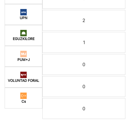
UPN
2
EGUZKILORE
1
PUM+J
0
VOLUNTAD FORAL
0
Cs
0