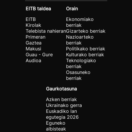
EITB taldea
Orain
EITB
Ekonomiako
Kirolak
berriak
Telebista nahieran
Gizarteko berriak
Primeran
Nazioarteko
Gaztea
berriak
Makusi
Politikako berriak
Guau - Gure
Kulturako berriak
Audioa
Teknologiako
berriak
Osasuneko
berriak
Gaurkotasuna
Azken berriak
Ukrainako gerra
Euskadiko lan
egutegia 2026
Eguneko
albisteak