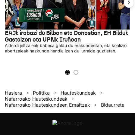
EAJk irabazi du Bilbon eta Donostian, EH Bilduk
Gasteizen eta UPNk Iruñean
Alderdi jeltzaleak babesa galdu du erakundeetan, eta koalizio
abertzaleak hazkunde handia izan du lurralde guztietan.
Hasiera
Politika
Hauteskundeak
Nafarroako Hauteskundeak
Nafarroako Hauteskundeen Emaitzak
Bidaurreta