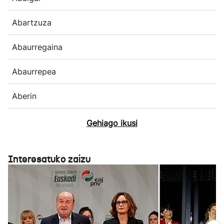
Abartzuza
Abaurregaina
Abaurrepea
Aberin
Gehiago ikusi
Interesatuko zaizu