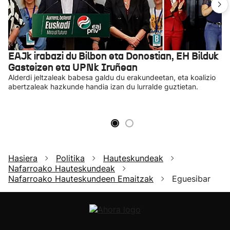
EAJk irabazi du Bilbon eta Donostian, EH Bilduk
Gasteizen eta UPNk Iruñean
Alderdi jeltzaleak babesa galdu du erakundeetan, eta koalizio
abertzaleak hazkunde handia izan du lurralde guztietan.
Hasiera
Politika
Hauteskundeak
Nafarroako Hauteskundeak
Nafarroako Hauteskundeen Emaitzak
Eguesibar