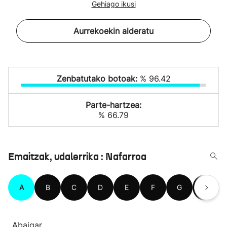
Gehiago ikusi
Aurrekoekin alderatu
Zenbatutako botoak:
% 96.42
Parte-hartzea:
% 66.79
Emaitzak, udalerrika : Nafarroa
A
B
C
D
E
F
G
H
Abaigar