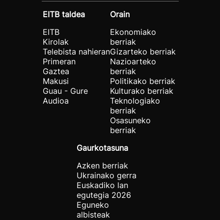
EITB taldea
Orain
EITB
Ekonomiako
Kirolak
berriak
Telebista nahieran
Gizarteko berriak
Primeran
Nazioarteko
Gaztea
berriak
Makusi
Politikako berriak
Guau - Gure
Kulturako berriak
Audioa
Teknologiako
berriak
Osasuneko
berriak
Gaurkotasuna
Azken berriak
Ukrainako gerra
Euskadiko lan
egutegia 2026
Eguneko
albisteak