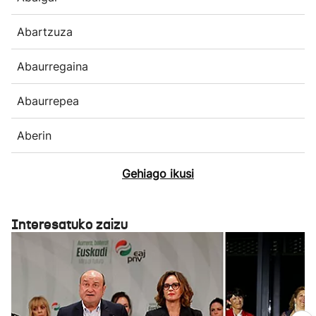
Abartzuza
Abaurregaina
Abaurrepea
Aberin
Gehiago ikusi
Interesatuko zaizu