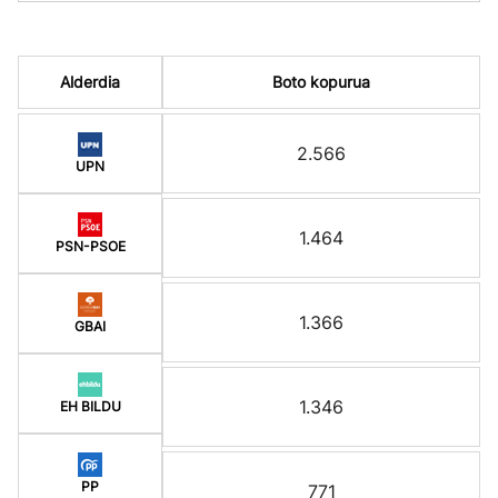
Alderdia
Boto kopurua
2.566
UPN
1.464
PSN-PSOE
1.366
GBAI
1.346
EH BILDU
PP
771