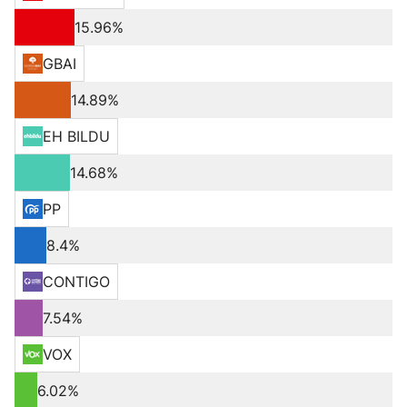
15.96%
GBAI
14.89%
EH BILDU
14.68%
PP
8.4%
CONTIGO
7.54%
VOX
6.02%