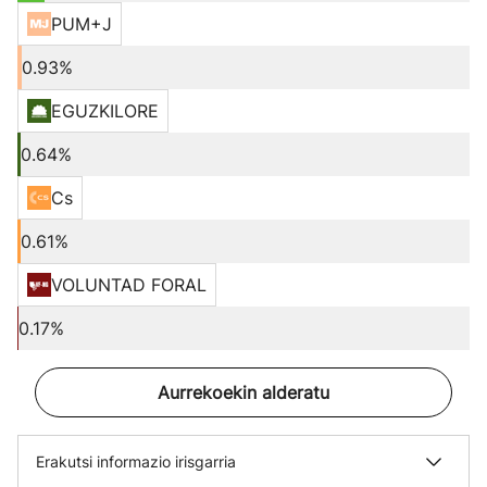
PUM+J
0.93%
EGUZKILORE
0.64%
Cs
0.61%
VOLUNTAD FORAL
0.17%
Aurrekoekin alderatu
Erakutsi informazio irisgarria