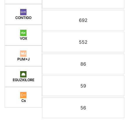
CONTIGO
692
VOX
552
PUM+J
86
EGUZKILORE
59
Cs
56