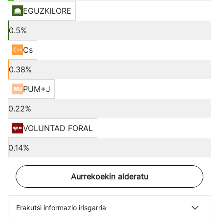
EGUZKILORE
0.5%
Cs
0.38%
PUM+J
0.22%
VOLUNTAD FORAL
0.14%
Aurrekoekin alderatu
Erakutsi informazio irisgarria