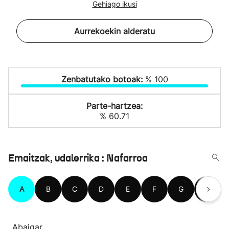
Gehiago ikusi
Aurrekoekin alderatu
Zenbatutako botoak:
% 100
Parte-hartzea:
% 60.71
Emaitzak, udalerrika : Nafarroa
A
B
C
D
E
F
G
H
Abaigar