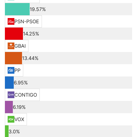
19.57%
PSN-PSOE
14.25%
GBAI
13.44%
PP
6.95%
CONTIGO
6.19%
VOX
3.0%