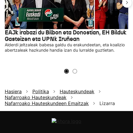
EAJk irabazi du Bilbon eta Donostian, EH Bilduk
Gasteizen eta UPNk Iruñean
Alderdi jeltzaleak babesa galdu du erakundeetan, eta koalizio
abertzaleak hazkunde handia izan du lurralde guztietan.
Hasiera
Politika
Hauteskundeak
Nafarroako Hauteskundeak
Nafarroako Hauteskundeen Emaitzak
Lizarra