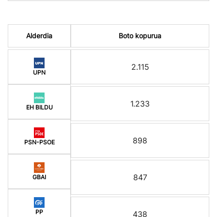
Alderdia
Boto kopurua
2.115
UPN
1.233
EH BILDU
898
PSN-PSOE
847
GBAI
PP
438