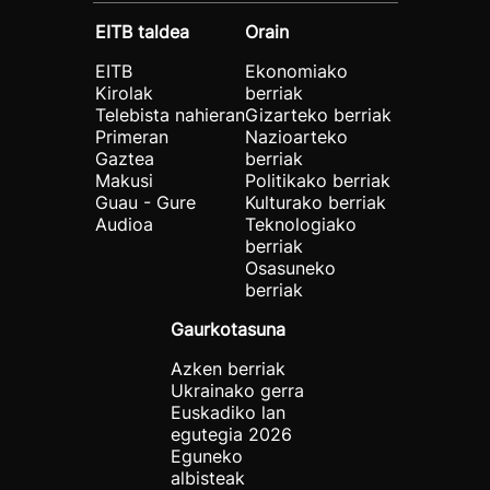
EITB taldea
Orain
EITB
Ekonomiako
Kirolak
berriak
Telebista nahieran
Gizarteko berriak
Primeran
Nazioarteko
Gaztea
berriak
Makusi
Politikako berriak
Guau - Gure
Kulturako berriak
Audioa
Teknologiako
berriak
Osasuneko
berriak
Gaurkotasuna
Azken berriak
Ukrainako gerra
Euskadiko lan
egutegia 2026
Eguneko
albisteak