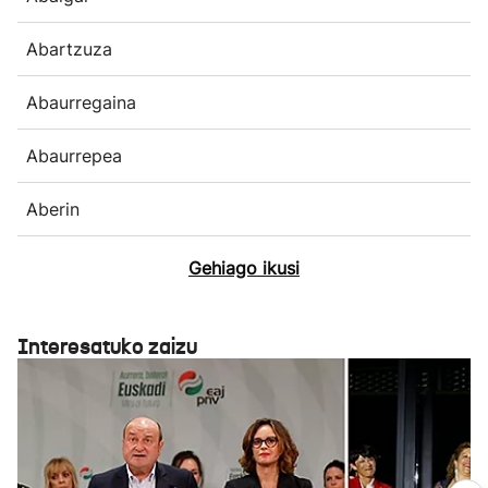
Abartzuza
Abaurregaina
Abaurrepea
Aberin
Gehiago ikusi
Interesatuko zaizu