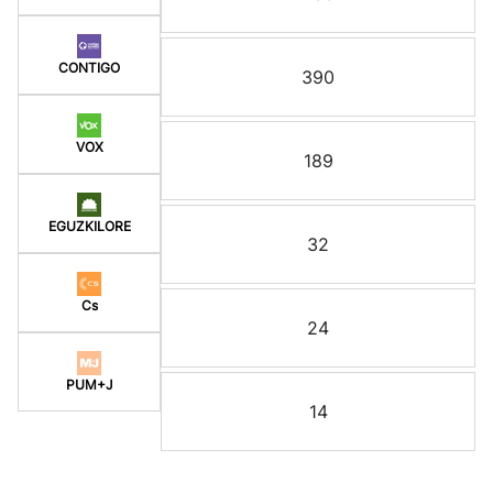
CONTIGO
390
VOX
189
EGUZKILORE
32
Cs
24
PUM+J
14