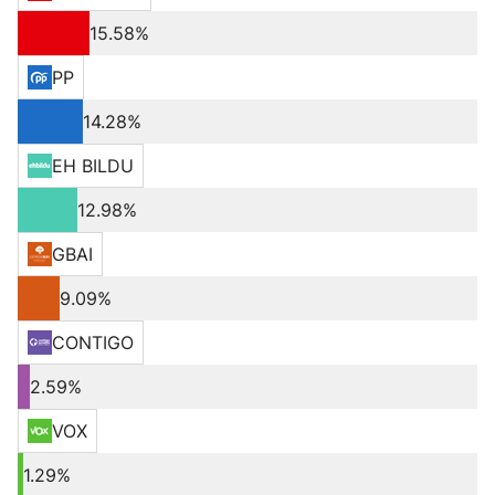
15.58%
PP
14.28%
EH BILDU
12.98%
GBAI
9.09%
CONTIGO
2.59%
VOX
1.29%