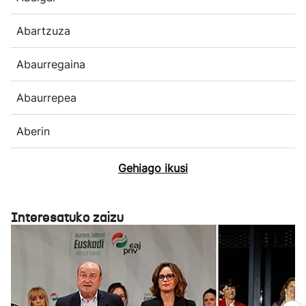
Abartzuza
Abaurregaina
Abaurrepea
Aberin
Gehiago ikusi
Interesatuko zaizu