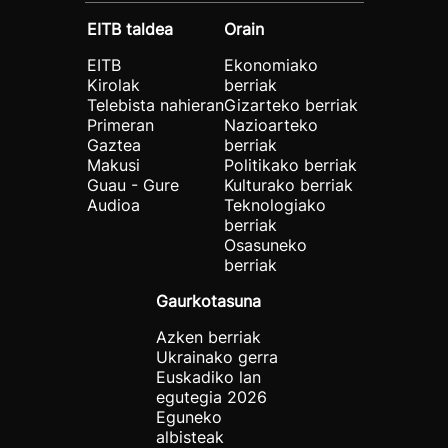
EITB taldea
Orain
EITB
Ekonomiako
Kirolak
berriak
Telebista nahieran
Gizarteko berriak
Primeran
Nazioarteko
Gaztea
berriak
Makusi
Politikako berriak
Guau - Gure
Kulturako berriak
Audioa
Teknologiako
berriak
Osasuneko
berriak
Gaurkotasuna
Azken berriak
Ukrainako gerra
Euskadiko lan
egutegia 2026
Eguneko
albisteak