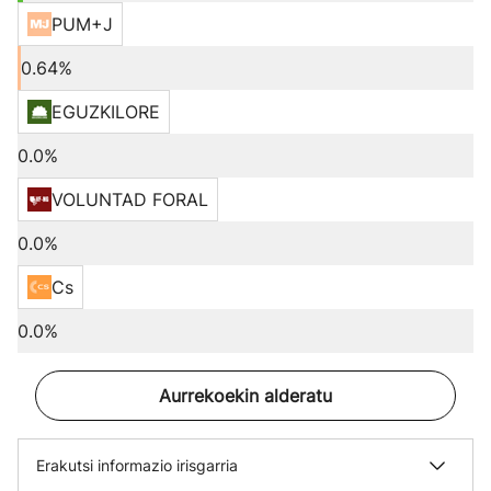
PUM+J
0.64%
EGUZKILORE
0.0%
VOLUNTAD FORAL
0.0%
Cs
0.0%
Aurrekoekin alderatu
Erakutsi informazio irisgarria