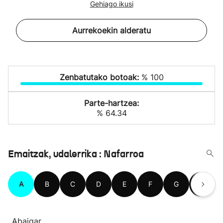
Gehiago ikusi
Aurrekoekin alderatu
Zenbatutako botoak:
% 100
Parte-hartzea:
% 64.34
Emaitzak, udalerrika : Nafarroa
A
B
C
D
E
F
G
H
Abaigar