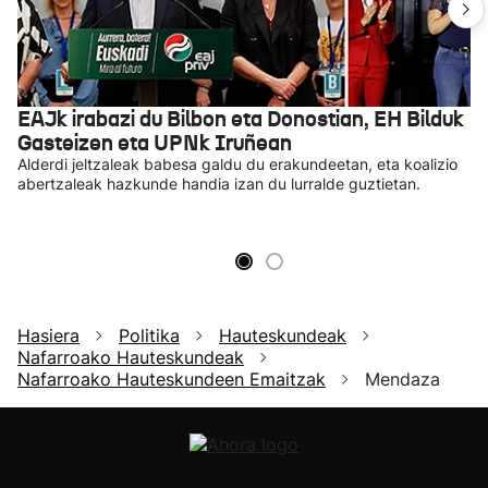
EAJk irabazi du Bilbon eta Donostian, EH Bilduk
Gasteizen eta UPNk Iruñean
Alderdi jeltzaleak babesa galdu du erakundeetan, eta koalizio
abertzaleak hazkunde handia izan du lurralde guztietan.
Hasiera
Politika
Hauteskundeak
Nafarroako Hauteskundeak
Nafarroako Hauteskundeen Emaitzak
Mendaza