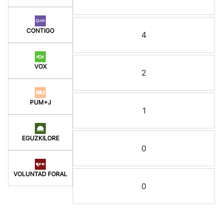
CONTIGO
4
VOX
2
PUM+J
1
EGUZKILORE
0
VOLUNTAD FORAL
0