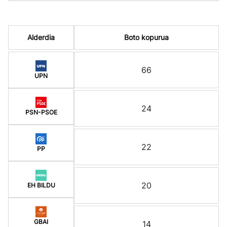
Alderdia
Boto kopurua
66
UPN
24
PSN-PSOE
22
PP
20
EH BILDU
GBAI
14