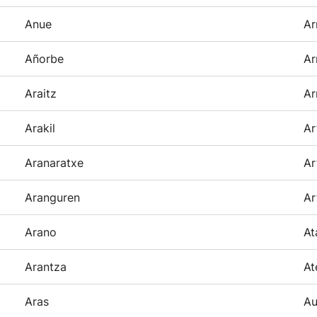
Anue
Ar
Añorbe
Ar
Araitz
Ar
Arakil
Ar
Aranaratxe
Ar
Aranguren
Ar
Arano
At
Arantza
At
Aras
Au