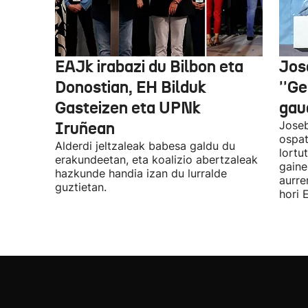
EAJk irabazi du Bilbon eta
Jos
Donostian, EH Bilduk
''Ge
Gasteizen eta UPNk
gaud
Iruñean
Joseb
ospat
Alderdi jeltzaleak babesa galdu du
lortu
erakundeetan, eta koalizio abertzaleak
gaine
hazkunde handia izan du lurralde
aurre
guztietan.
hori 