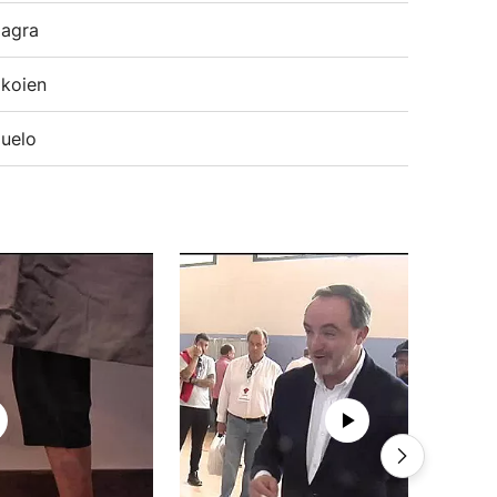
agra
koien
uelo