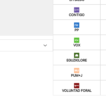
CONTIGO
PP
VOX
EGUZKILORE
PUM+J
VOLUNTAD FORAL