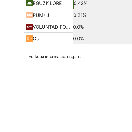
EGUZKILORE
0.42%
PUM+J
0.21%
VOLUNTAD FORAL
0.0%
Cs
0.0%
Erakutsi informazio irisgarria