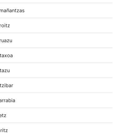
mañantzas
roitz
ruazu
taxoa
tazu
tzibar
arrabia
etz
ritz