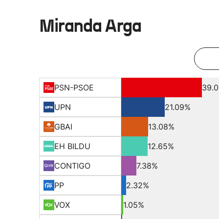
Miranda Arga
PSN-PSOE
39.
UPN
21.09%
GBAI
13.08%
EH BILDU
12.65%
CONTIGO
7.38%
PP
2.32%
VOX
1.05%