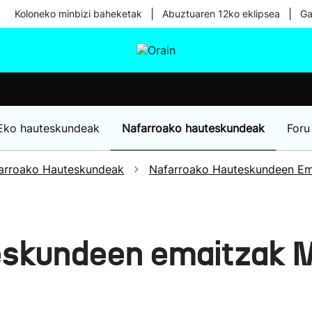
|
|
Koloneko minbizi baheketak
Abuztuaren 12ko eklipsea
Ga
tura
Ikusmiran
Egural
Osasuna
Teknologia
Eko hauteskundeak
Nafarroako hauteskundeak
Foru
arroako Hauteskundeak
Nafarroako Hauteskundeen Em
eskundeen emaitzak 