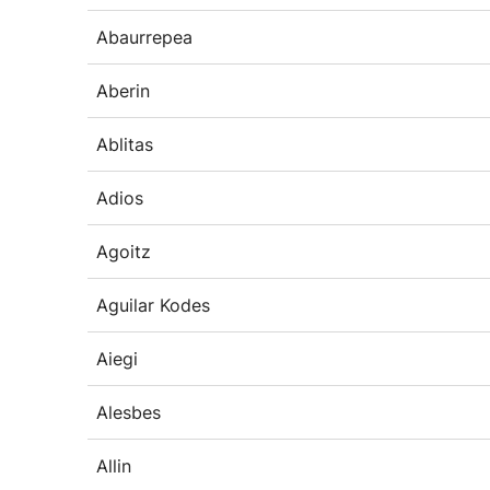
Abaurrepea
Aberin
Ablitas
Adios
Agoitz
Aguilar Kodes
Aiegi
Alesbes
Allin