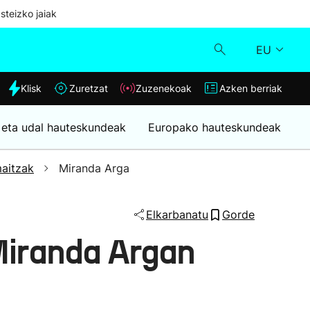
steizko jaiak
EU
dia
Klisk
Zuretzat
Zuzenekoak
Azken berriak
Klisk
 eta udal hauteskundeak
Europako hauteskundeak
Zuzenekoak
aitzak
Miranda Arga
Zuretzat
Elkarbanatu
Gorde
Azken berriak
Miranda Argan