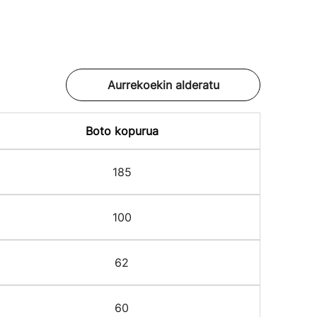
Aurrekoekin alderatu
Boto kopurua
185
100
62
60