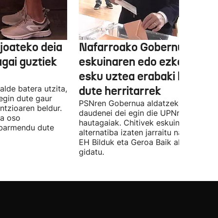
joateko deia
Nafarroako Gobernua
agai guztiek
eskuinaren edo ezkerraren
esku uztea erabaki behark
alde batera utzita,
dute herritarrek
egin dute gaur
PSNren Gobernua aldatzeko irrikitan
ntzioaren beldur.
daudenei dei egin die UPNren
ua oso
hautagaiak. Chitivek eskuinaren
abarmendu dute
alternatiba izaten jarraitu nahi du eta
EH Bilduk eta Geroa Baik aldaketa
gidatu.