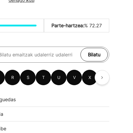
Gehiago ikusi
Parte-hartzea:
% 72.27
Bilatu
R
S
T
U
V
X
Z
guedas
ia
ibe