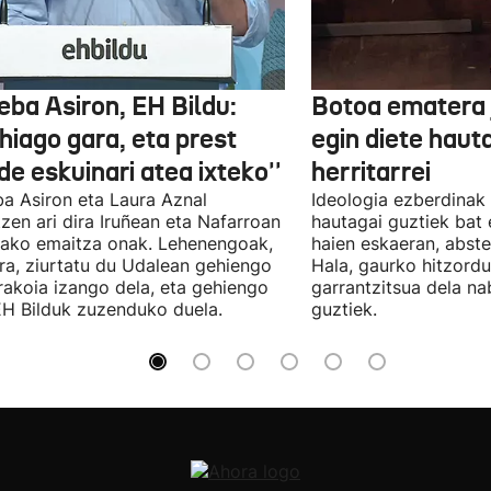
eba Asiron, EH Bildu:
Botoa ematera 
hiago gara, eta prest
egin diete haut
e eskuinari atea ixteko''
herritarrei
a Asiron eta Laura Aznal
Ideologia ezberdinak 
zen ari dira Iruñean eta Nafarroan
hautagai guztiek bat 
tako emaitza onak. Lehenengoak,
haien eskaeran, abste
ra, ziurtatu du Udalean gehiengo
Hala, gaurko hitzord
rakoia izango dela, eta gehiengo
garrantzitsua dela n
EH Bilduk zuzenduko duela.
guztiek.