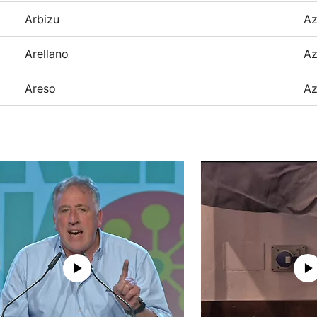
Arbizu
Az
Arellano
Az
Areso
Az