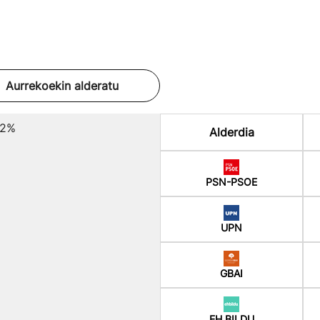
Aurrekoekin alderatu
02%
Alderdia
PSN-PSOE
UPN
GBAI
EH BILDU