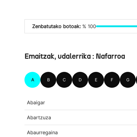
Zenbatutako botoak:
% 100
Emaitzak, udalerrika : Nafarroa
A
B
C
D
E
F
G
Abaigar
Abartzuza
Abaurregaina