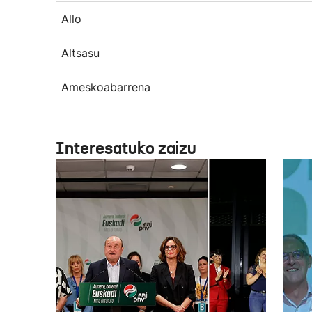
Allo
Altsasu
Ameskoabarrena
Interesatuko zaizu