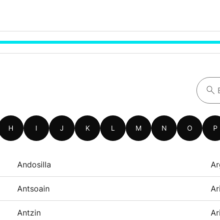
H
I
J
K
L
M
N
O
P
Andosilla
Ar
Antsoain
Ar
Antzin
Ar