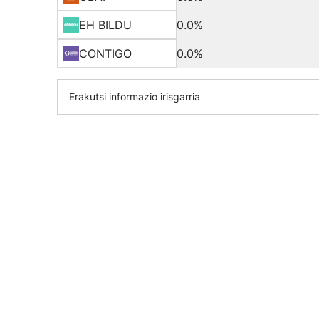
EH BILDU
0.0%
CONTIGO
0.0%
Erakutsi informazio irisgarria