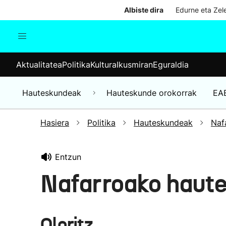
Albiste dira
Edurne eta Zele
Aktualitatea
Politika
Kul
Aktualitatea
Politika
Kultura
Ikusmiran
Eguraldia
Gizartea
Hauteskundeak
Ekonomia
Hauteskundeak
Hauteskunde orokorrak
EA
Munduko albisteak
Hasiera
Politika
Hauteskundeak
Naf
Entzun
Nafarroako haute
Oloritz