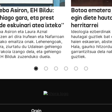
eba Asiron, EH Bildu:
Botoa ematera 
hiago gara, eta prest
egin diete haut
e eskuinari atea ixteko''
herritarrei
a Asiron eta Laura Aznal
Ideologia ezberdinak 
zen ari dira Iruñean eta Nafarroan
hautagai guztiek bat 
tako emaitza onak. Lehenengoak,
haien eskaeran, abste
ra, ziurtatu du Udalean gehiengo
Hala, gaurko hitzord
rakoia izango dela, eta gehiengo
garrantzitsua dela n
EH Bilduk zuzenduko duela.
guztiek.
Orain