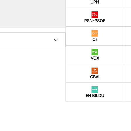
UPN
PSN-PSOE
Cs
VOX
GBAI
EH BILDU