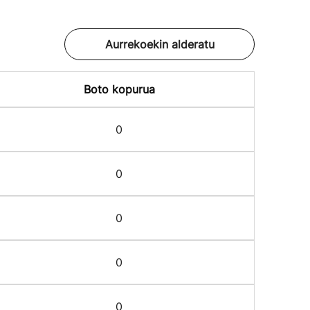
Aurrekoekin alderatu
Boto kopurua
0
0
0
0
0