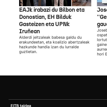
EAJk irabazi du Bilbon eta
Jos
Donostian, EH Bilduk
''Ge
Gasteizen eta UPNk
gaud
Iruñean
Joseb
ospat
Alderdi jeltzaleak babesa galdu du
lortu
erakundeetan, eta koalizio abertzaleak
gaine
hazkunde handia izan du lurralde
aurre
guztietan.
hori 
EITB taldea