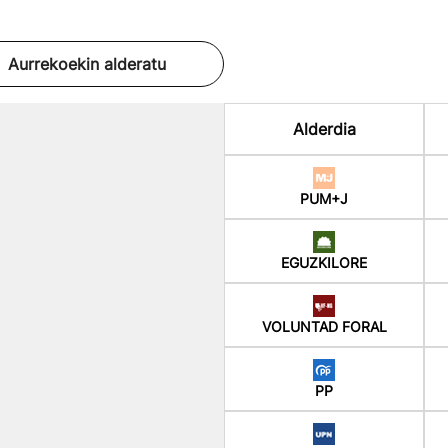
Aurrekoekin alderatu
Alderdia
PUM+J
EGUZKILORE
VOLUNTAD FORAL
PP