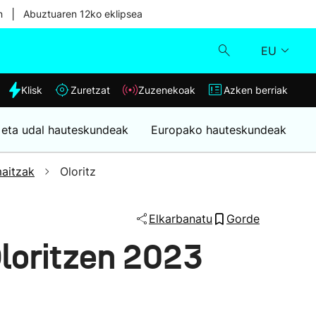
|
n
Abuztuaren 12ko eklipsea
EU
dia
Klisk
Zuretzat
Zuzenekoak
Azken berriak
Klisk
 eta udal hauteskundeak
Europako hauteskundeak
Zuzenekoak
aitzak
Oloritz
Zuretzat
Elkarbanatu
Gorde
Azken berriak
loritzen 2023