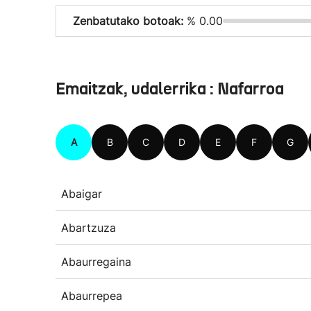
Zenbatutako botoak:
% 0.00
Emaitzak, udalerrika : Nafarroa
A
B
C
D
E
F
G
Abaigar
Abartzuza
Abaurregaina
Abaurrepea