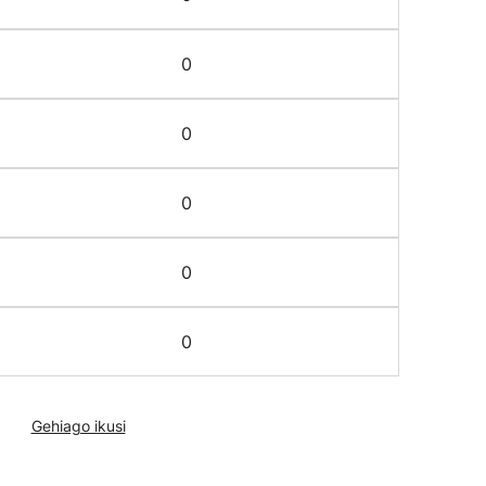
0
0
0
0
0
Gehiago ikusi