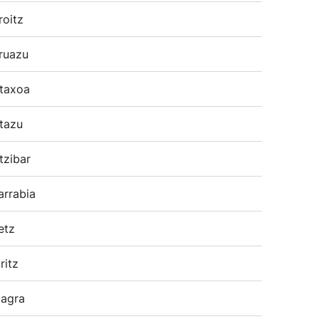
roitz
ruazu
taxoa
tazu
tzibar
arrabia
etz
ritz
agra