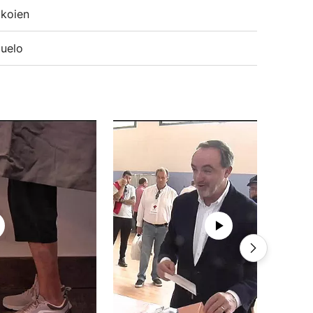
koien
uelo