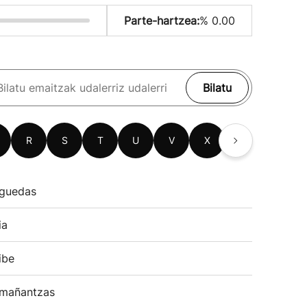
Parte-hartzea:
% 0.00
Bilatu
R
S
T
U
V
X
Z
guedas
ia
ibe
mañantzas