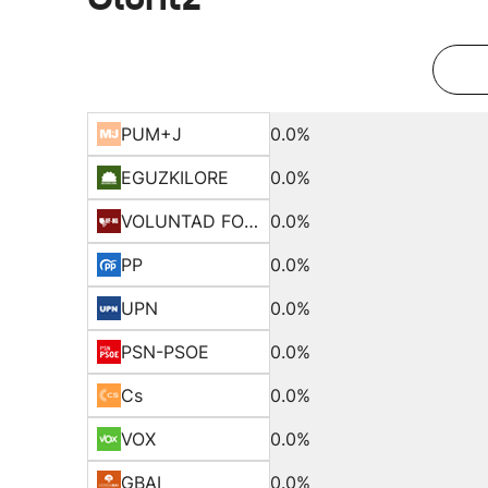
PUM+J
0.0%
EGUZKILORE
0.0%
VOLUNTAD FORAL
0.0%
PP
0.0%
UPN
0.0%
PSN-PSOE
0.0%
Cs
0.0%
VOX
0.0%
GBAI
0.0%