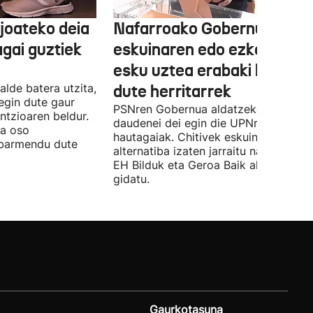
joateko deia
Nafarroako Gobernua
agai guztiek
eskuinaren edo ezkerraren
esku uztea erabaki behark
alde batera utzita,
dute herritarrek
egin dute gaur
PSNren Gobernua aldatzeko irrikitan
ntzioaren beldur.
daudenei dei egin die UPNren
ua oso
hautagaiak. Chitivek eskuinaren
abarmendu dute
alternatiba izaten jarraitu nahi du eta
EH Bilduk eta Geroa Baik aldaketa
gidatu.
Gaurkotasuna