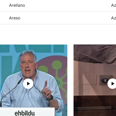
Arellano
Az
Areso
Az