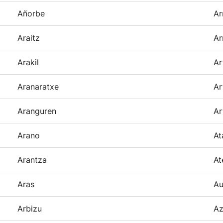
Añorbe
Ar
Araitz
Ar
Arakil
Ar
Aranaratxe
Ar
Aranguren
Ar
Arano
At
Arantza
At
Aras
Au
Arbizu
Az