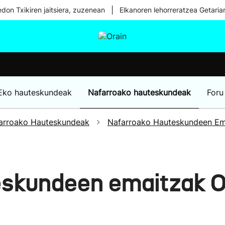
|
don Txikiren jaitsiera, zuzenean
Elkanoren lehorreratzea Getaria
tura
Ikusmiran
Egural
Osasuna
Teknologia
Eko hauteskundeak
Nafarroako hauteskundeak
Foru
arroako Hauteskundeak
Nafarroako Hauteskundeen Em
skundeen emaitzak O