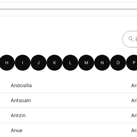
H
I
J
K
L
M
N
O
P
Andosilla
Ar
Antsoain
Ar
Antzin
Ar
Anue
Ar