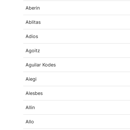
Aberin
Ablitas
Adios
Agoitz
Aguilar Kodes
Aiegi
Alesbes
Allin
Allo