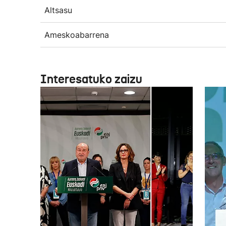
Altsasu
Ameskoabarrena
Interesatuko zaizu