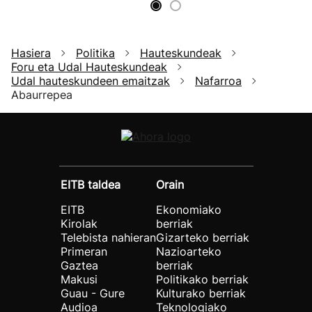
Hasiera
Politika
Hauteskundeak
Foru eta Udal Hauteskundeak
Udal hauteskundeen emaitzak
Nafarroa
Abaurrepea
EITB taldea
Orain
EITB
Ekonomiako
Kirolak
berriak
Telebista nahieran
Gizarteko berriak
Primeran
Nazioarteko
Gaztea
berriak
Makusi
Politikako berriak
Guau - Gure
Kulturako berriak
Audioa
Teknologiako