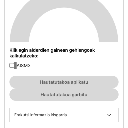
Klik egin alderdien gainean gehiengoak
kalkulatzeko:
AISM
3
Hautatutakoa aplikatu
Hautatutakoa garbitu
Erakutsi informazio irisgarria