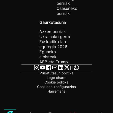
berriak
Osasuneko
berriak
Gaurkotasuna
Azken berriak
Ukrainako gerra
Euskadiko lan
egutegia 2026
Eguneko
albisteak
AEB eta Trump
Pribatutasun politika
Lege oharra
Cookie politika
Cookieen konfigurazioa
Harremana