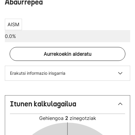
Abaurrepea
AISM
0.0%
Aurrekoekin alderatu
Erakutsi informazio irisgarria
Itunen kalkulagailua
Gehiengoa
2
zinegotziak