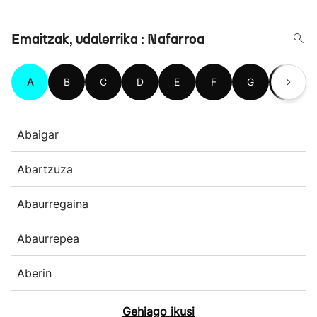
Emaitzak, udalerrika : Nafarroa
A
B
C
D
E
F
G
H
Abaigar
Abartzuza
Abaurregaina
Abaurrepea
Aberin
Gehiago ikusi