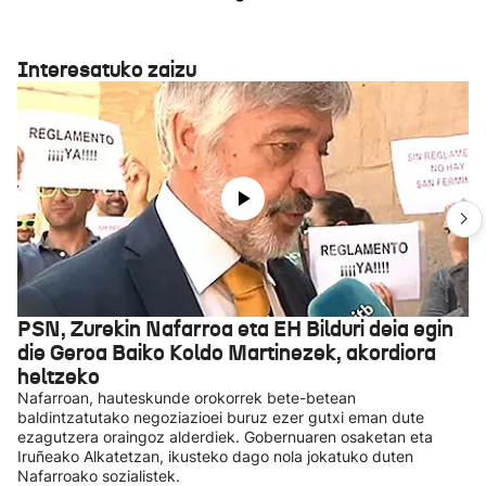
Interesatuko zaizu
PSN, Zurekin Nafarroa eta EH Bilduri deia egin
die Geroa Baiko Koldo Martinezek, akordiora
heltzeko
Nafarroan, hauteskunde orokorrek bete-betean
baldintzatutako negoziazioei buruz ezer gutxi eman dute
ezagutzera oraingoz alderdiek. Gobernuaren osaketan eta
Iruñeako Alkatetzan, ikusteko dago nola jokatuko duten
Nafarroako sozialistek.