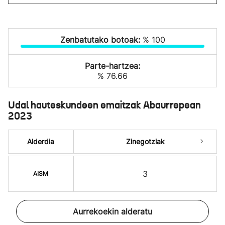
Zenbatutako botoak:
% 100
Parte-hartzea:
% 76.66
Udal hauteskundeen emaitzak Abaurrepean
2023
Alderdia
Zinegotziak
3
AISM
Aurrekoekin alderatu