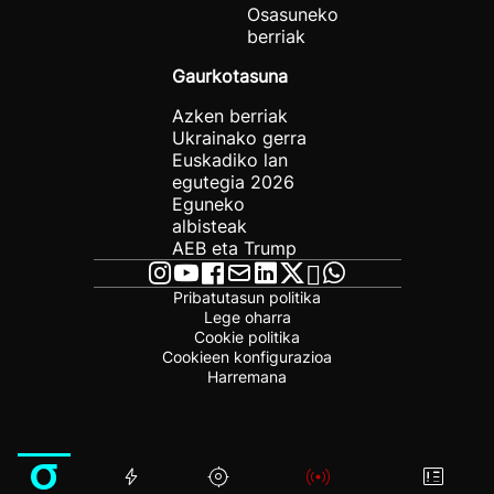
Osasuneko
berriak
Gaurkotasuna
Azken berriak
Ukrainako gerra
Euskadiko lan
egutegia 2026
Eguneko
albisteak
AEB eta Trump
Pribatutasun politika
Lege oharra
Cookie politika
Cookieen konfigurazioa
Harremana