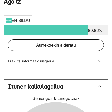
Agoitz
EH BILDU
80.86%
Aurrekoekin alderatu
Erakutsi informazio irisgarria
Itunen kalkulagailua
Gehiengoa
6
zinegotziak