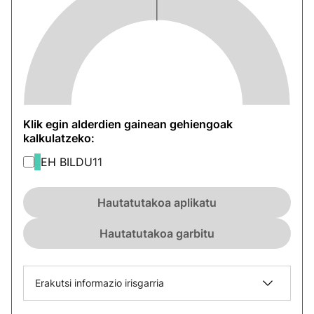
Klik egin alderdien gainean gehiengoak
kalkulatzeko:
EH BILDU
11
Hautatutakoa aplikatu
Hautatutakoa garbitu
Erakutsi informazio irisgarria