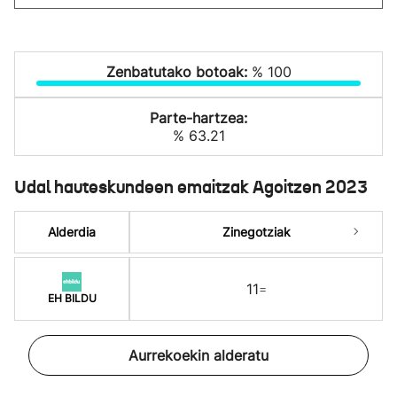
Zenbatutako botoak:
% 100
Parte-hartzea:
% 63.21
Udal hauteskundeen emaitzak Agoitzen 2023
Alderdia
Zinegotziak
11
=
EH BILDU
Aurrekoekin alderatu