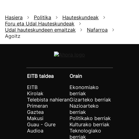
Hasiera
Politika
Hauteskundeak
Foru eta Udal Hauteskundeak
Udal hauteskundeen emaitzak
Nafarroa
Agoitz
EITB taldea
Orain
EITB
Ekonomiako
Kirolak
berriak
Telebista nahieran
Gizarteko berriak
Primeran
Nazioarteko
Gaztea
berriak
Makusi
Politikako berriak
Guau - Gure
Kulturako berriak
Audioa
Teknologiako
berriak