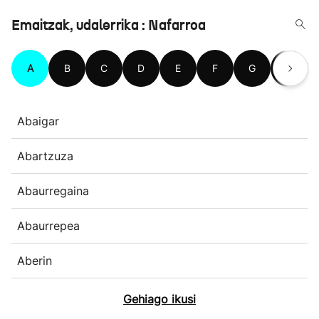
Emaitzak, udalerrika : Nafarroa
A
B
C
D
E
F
G
H
Abaigar
Abartzuza
Abaurregaina
Abaurrepea
Aberin
Gehiago ikusi