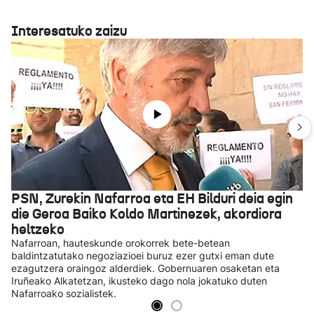
Interesatuko zaizu
PSN, Zurekin Nafarroa eta EH Bilduri deia egin
die Geroa Baiko Koldo Martinezek, akordiora
heltzeko
Nafarroan, hauteskunde orokorrek bete-betean
baldintzatutako negoziazioei buruz ezer gutxi eman dute
ezagutzera oraingoz alderdiek. Gobernuaren osaketan eta
Iruñeako Alkatetzan, ikusteko dago nola jokatuko duten
Nafarroako sozialistek.