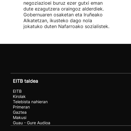
negoziazioei buruz ezer gutxi eman
dute ezagutzera oraingoz alderdiek.
Gobernuaren osaketan eta Iruñeako
Alkatetzan, ikusteko dago nola
jokatuko duten Nafarroako sozialistek.
EITB taldea
EITB
Kirolak
Telebista nahieran
Primeran
Gaztea
Makusi
Guau - Gure Audioa