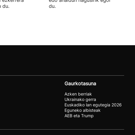
 du.
du.
Gaurkotasuna
Azken berriak
Ukrainako gerra
Euskadiko lan egutegia 2026
Eguneko albisteak
AEB eta Trump