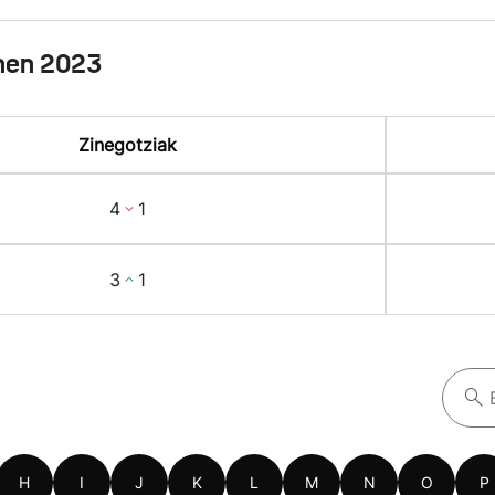
nen 2023
Zinegotziak
4
1
3
1
H
I
J
K
L
M
N
O
P