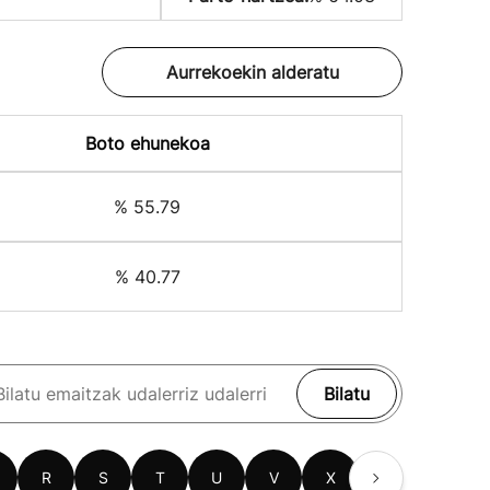
Aurrekoekin alderatu
Boto ehunekoa
% 55.79
% 40.77
Bilatu
R
S
T
U
V
X
Z