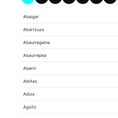
Abaigar
Abartzuza
Abaurregaina
Abaurrepea
Aberin
Ablitas
Adios
Agoitz