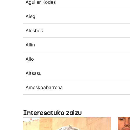
Aguilar Kodes
Aiegi
Alesbes
Allin
Allo
Altsasu
Ameskoabarrena
Interesatuko zaizu