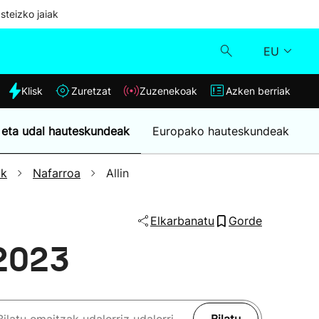
steizko jaiak
EU
dia
Klisk
Zuretzat
Zuzenekoak
Azken berriak
Klisk
 eta udal hauteskundeak
Europako hauteskundeak
Zuzenekoak
ak
Nafarroa
Allin
Zuretzat
Elkarbanatu
Gorde
Azken berriak
 2023