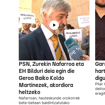
PSN, Zurekin Nafarroa eta
Garr
EH Bilduri deia egin die
hart
Geroa Baiko Koldo
digu
Martinezek, akordiora
Pilar
deito
heltzeko
eragi
Nafarroan, hauteskunde orokorrek
bete-betean baldintzatutako