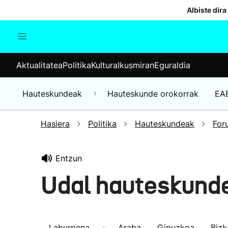
Albiste dira
Aktualitatea
Politika
Kul
Aktualitatea
Politika
Kultura
Ikusmiran
Eguraldia
Gizartea
Hauteskundeak
Ekonomia
Hauteskundeak
Hauteskunde orokorrak
EA
Munduko albisteak
Hasiera
Politika
Hauteskundeak
For
Entzun
Udal hauteskunde
Laburpena
Araba
Gipuzkoa
Bizk