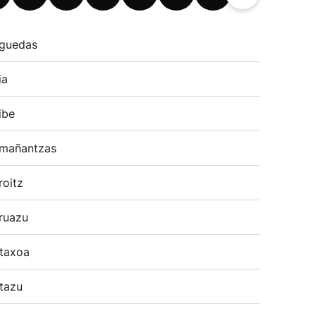
guedas
ia
ibe
mañantzas
roitz
ruazu
taxoa
tazu