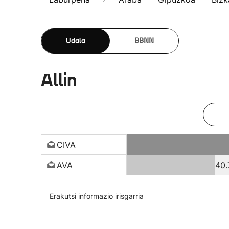
Udala
BBNN
Allin
CIVA
AVA
40
Erakutsi informazio irisgarria