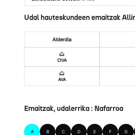
Udal hauteskundeen emaitzak Alli
Alderdia
CIVA
AVA
Emaitzak, udalerrika : Nafarroa
A
B
C
D
E
F
G