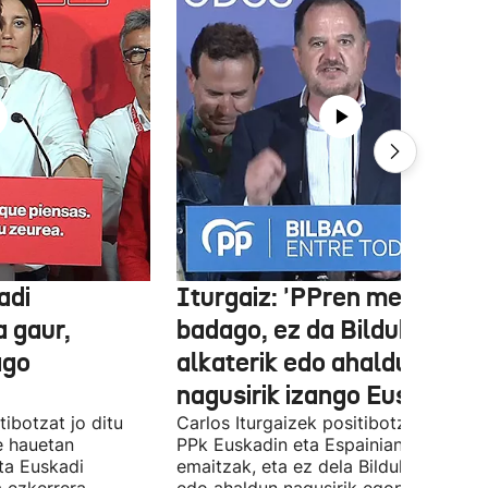
adi
Iturgaiz: 'PPren menpe
a gaur,
badago, ez da Bilduko
ago
alkaterik edo ahaldun
nagusirik izango Euskadin'
ibotzat jo ditu
Carlos Iturgaizek positibotzat jo ditu
 hauetan
PPk Euskadin eta Espainian lortutako
ta Euskadi
emaitzak, eta ez dela Bilduko alkateri
a ezkerrera
edo ahaldun nagusirik egongo ziurtat