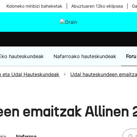
|
|
Koloneko minbizi baheketak
Abuztuaren 12ko eklipsea
Ga
tura
Ikusmiran
Egural
Osasuna
Teknologia
Eko hauteskundeak
Nafarroako hauteskundeak
Foru
u eta Udal Hauteskundeak
Udal hauteskundeen emaitz
en emaitzak Allinen
aia
Nafarroa