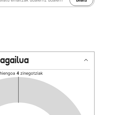
Bilatu
lagailua
hiengoa
4
zinegotziak