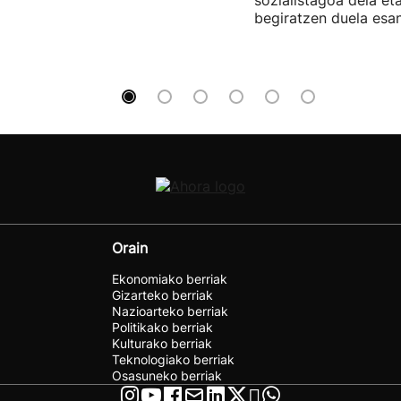
begiratzen duela esan
Orain
Ekonomiako berriak
Gizarteko berriak
Nazioarteko berriak
Politikako berriak
Kulturako berriak
Teknologiako berriak
Osasuneko berriak