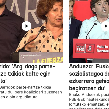
ido: 'Argi dago parte-
Andueza: 'Eusk
ze txikiak kalte egin
sozialistagoa d
la'
ezkerrera gehi
 Garridok parte-hartze txikia
begiratzen du'
ratu du, bere koalizioari zuzenean
Eneko Anduezak posit
ten diola argudiatuta.
PSE-EEk hauteskunde
lortutako emaitzak, e
sozialistagoa dela et