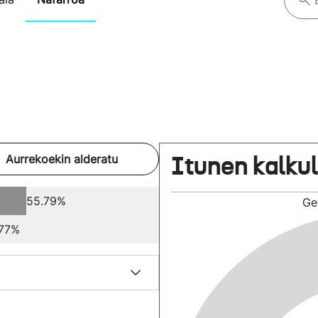
Itunen kalku
Aurrekoekin alderatu
55.79%
Ge
.77%