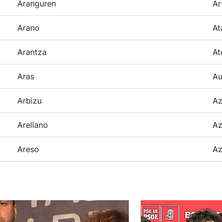
Aranguren
Ar
Arano
At
Arantza
At
Aras
Au
Arbizu
Az
Arellano
Az
Areso
Az