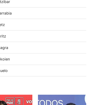
tzibar
arrabia
etz
ritz
agra
koien
uelo