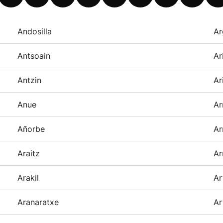
Andosilla
Ar
Antsoain
Ar
Antzin
Ar
Anue
Ar
Añorbe
Ar
Araitz
Ar
Arakil
Ar
Aranaratxe
Ar