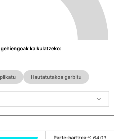
n gehiengoak kalkulatzeko:
plikatu
Hautatutakoa garbitu
Parte-hartzea:
% 64.03