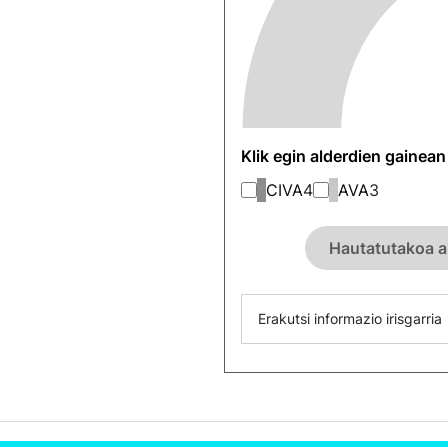
Klik egin alderdien gainea
CIVA
4
AVA
3
Hautatutakoa a
Erakutsi informazio irisgarria