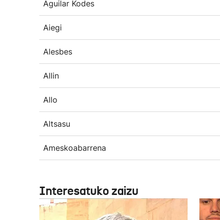
Aguilar Kodes
Aiegi
Alesbes
Allin
Allo
Altsasu
Ameskoabarrena
Interesatuko zaizu