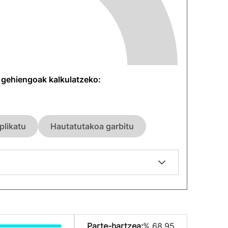
n gehiengoak kalkulatzeko:
plikatu
Hautatutakoa garbitu
Parte-hartzea:
% 68.95