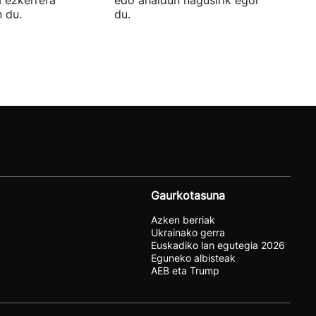
 du.
du.
Gaurkotasuna
Azken berriak
Ukrainako gerra
Euskadiko lan egutegia 2026
Eguneko albisteak
AEB eta Trump