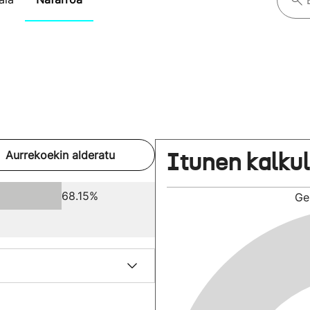
Itunen kalku
Aurrekoekin alderatu
68.15%
Ge