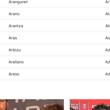
Aranguren
Ar
Arano
At
Arantza
At
Aras
Au
Arbizu
Az
Arellano
Az
Areso
Az