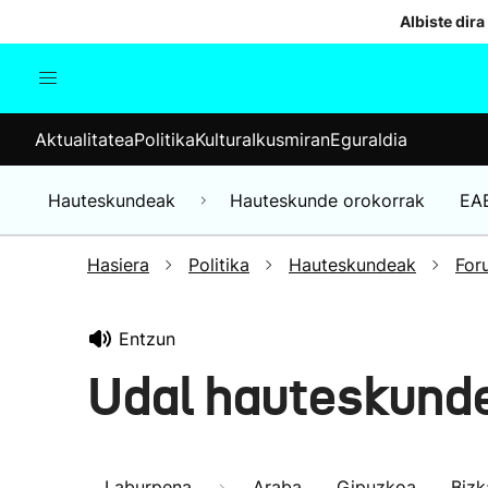
Albiste dira
Aktualitatea
Politika
Kul
Aktualitatea
Politika
Kultura
Ikusmiran
Eguraldia
Gizartea
Hauteskundeak
Ekonomia
Hauteskundeak
Hauteskunde orokorrak
EA
Munduko albisteak
Hasiera
Politika
Hauteskundeak
For
Entzun
Udal hauteskund
Laburpena
Araba
Gipuzkoa
Bizk