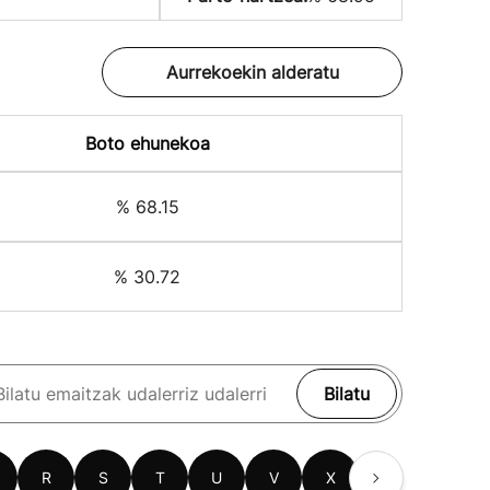
Aurrekoekin alderatu
Boto ehunekoa
% 68.15
% 30.72
Bilatu
R
S
T
U
V
X
Z