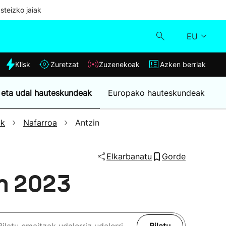
steizko jaiak
EU
dia
Klisk
Zuretzat
Zuzenekoak
Azken berriak
Klisk
 eta udal hauteskundeak
Europako hauteskundeak
Zuzenekoak
ak
Nafarroa
Antzin
Zuretzat
Elkarbanatu
Gorde
Azken berriak
en 2023