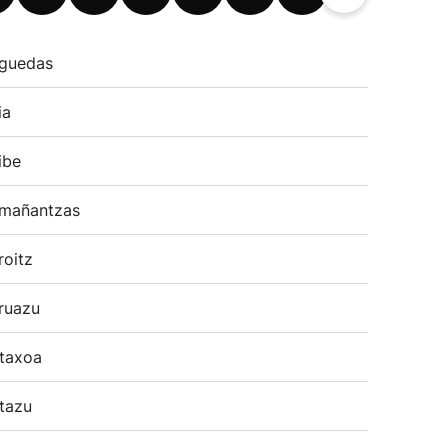
guedas
ia
ibe
mañantzas
roitz
ruazu
taxoa
tazu