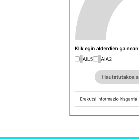
Klik egin alderdien gainea
AIL
5
AIA
2
Hautatutakoa a
Erakutsi informazio irisgarria