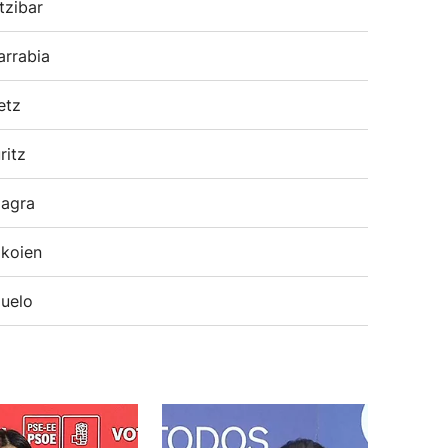
tzibar
arrabia
etz
ritz
agra
koien
uelo