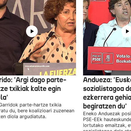
ido: 'Argi dago parte-
Andueza: 'Eusk
ze txikiak kalte egin
sozialistagoa d
la'
ezkerrera gehi
 Garridok parte-hartze txikia
begiratzen du'
ratu du, bere koalizioari zuzenean
Eneko Anduezak posit
ten diola argudiatuta.
PSE-EEk hauteskunde
lortutako emaitzak, e
sozialistagoa dela et