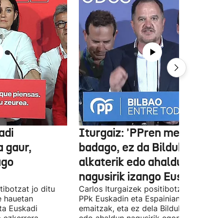
adi
Iturgaiz: 'PPren menpe
a gaur,
badago, ez da Bilduko
ago
alkaterik edo ahaldun
nagusirik izango Euskadin'
ibotzat jo ditu
Carlos Iturgaizek positibotzat jo ditu
 hauetan
PPk Euskadin eta Espainian lortutako
ta Euskadi
emaitzak, eta ez dela Bilduko alkateri
a ezkerrera
edo ahaldun nagusirik egongo ziurtat