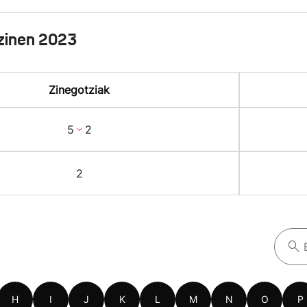
zinen 2023
Zinegotziak
5
2
2
H
I
J
K
L
M
N
O
P