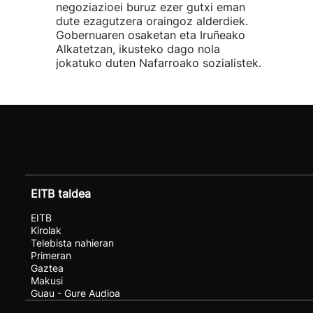
negoziazioei buruz ezer gutxi eman
dute ezagutzera oraingoz alderdiek.
Gobernuaren osaketan eta Iruñeako
Alkatetzan, ikusteko dago nola
jokatuko duten Nafarroako sozialistek.
EITB taldea
EITB
Kirolak
Telebista nahieran
Primeran
Gaztea
Makusi
Guau - Gure Audioa