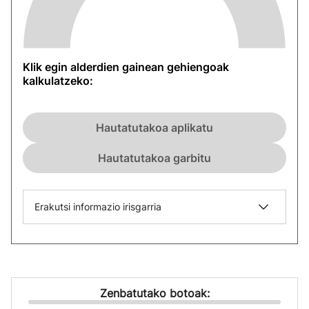
Klik egin alderdien gainean gehiengoak
kalkulatzeko:
Hautatutakoa aplikatu
Hautatutakoa garbitu
Erakutsi informazio irisgarria
Zenbatutako botoak: