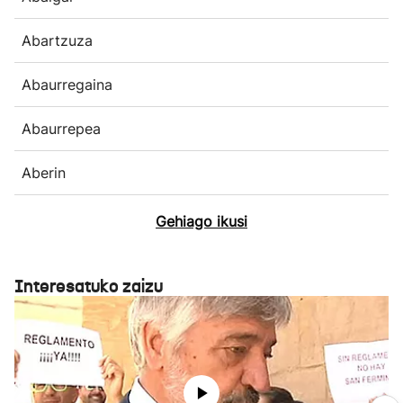
Abartzuza
Abaurregaina
Abaurrepea
Aberin
Gehiago ikusi
Interesatuko zaizu