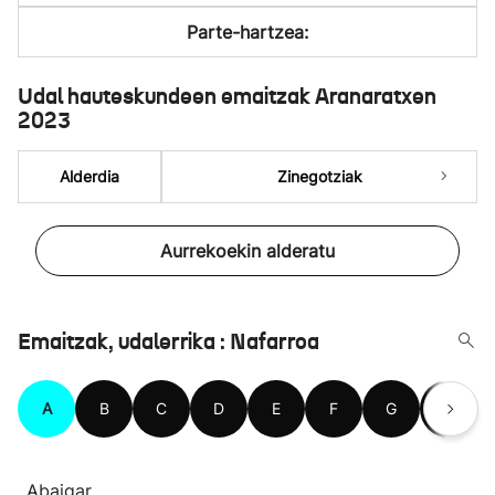
Parte-hartzea:
Udal hauteskundeen emaitzak Aranaratxen
2023
Alderdia
Zinegotziak
Aurrekoekin alderatu
Emaitzak, udalerrika : Nafarroa
A
B
C
D
E
F
G
H
Abaigar