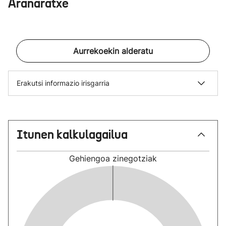
Aranaratxe
Aurrekoekin alderatu
Erakutsi informazio irisgarria
Itunen kalkulagailua
Gehiengoa
zinegotziak