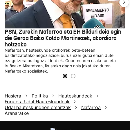
PSN, Zurekin Nafarroa eta EH Bilduri deia egin
die Geroa Baiko Koldo Martinezek, akordiora
heltzeko
Nafarroan, hauteskunde orokorrek bete-betean
baldintzatutako negoziazioei buruz ezer gutxi eman dute
ezagutzera oraingoz alderdiek. Gobernuaren osaketan eta
Iruñeako Alkatetzan, ikusteko dago nola jokatuko duten
Nafarroako sozialistek.
Hasiera
Politika
Hauteskundeak
Foru eta Udal Hauteskundeak
Udal hauteskundeen emaitzak
Nafarroa
Aranaratxe