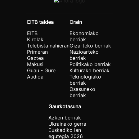
EITB taldea
Orain
EITB
Ekonomiako
Kirolak
berriak
Telebista nahieran
Gizarteko berriak
Primeran
Nazioarteko
Gaztea
berriak
Makusi
Politikako berriak
Guau - Gure
Kulturako berriak
Audioa
Teknologiako
berriak
Osasuneko
berriak
Gaurkotasuna
Azken berriak
Ukrainako gerra
Euskadiko lan
egutegia 2026