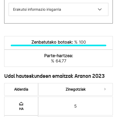
Erakutsi informazio irisgarria
Zenbatutako botoak:
% 100
Parte-hartzea:
% 64.77
Udal hauteskundeen emaitzak Aranon 2023
Alderdia
Zinegotziak
5
HA