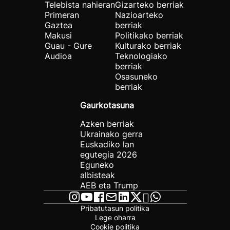
Telebista nahieran
Gizarteko berriak
Primeran
Nazioarteko
Gaztea
berriak
Makusi
Politikako berriak
Guau - Gure
Kulturako berriak
Audioa
Teknologiako
berriak
Osasuneko
berriak
Gaurkotasuna
Azken berriak
Ukrainako gerra
Euskadiko lan
egutegia 2026
Eguneko
albisteak
AEB eta Trump
Pribatutasun politika
Lege oharra
Cookie politika