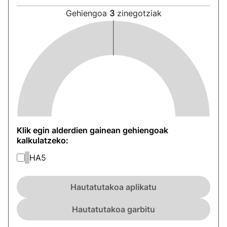
Gehiengoa
3
zinegotziak
Klik egin alderdien gainean gehiengoak
kalkulatzeko:
HA
5
Hautatutakoa aplikatu
Hautatutakoa garbitu