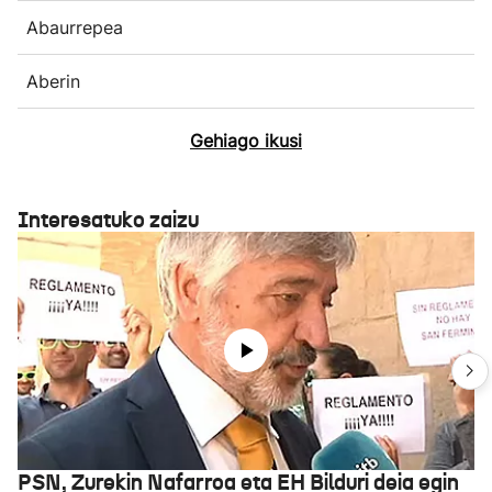
Abaurrepea
Aberin
Gehiago ikusi
Interesatuko zaizu
PSN, Zurekin Nafarroa eta EH Bilduri deia egin