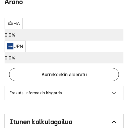
Arano
HA
0.0%
UPN
0.0%
Aurrekoekin alderatu
Erakutsi informazio irisgarria
Itunen kalkulagailua