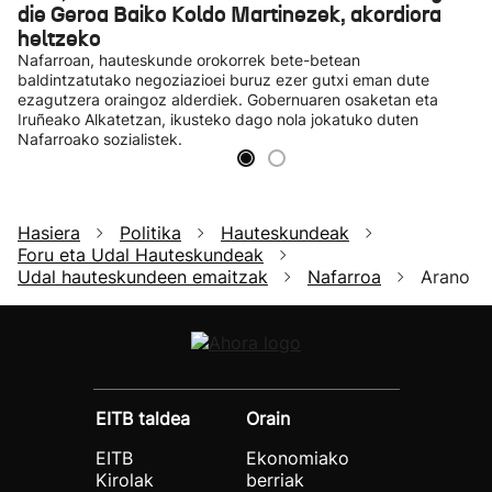
die Geroa Baiko Koldo Martinezek, akordiora
heltzeko
Nafarroan, hauteskunde orokorrek bete-betean
baldintzatutako negoziazioei buruz ezer gutxi eman dute
ezagutzera oraingoz alderdiek. Gobernuaren osaketan eta
Iruñeako Alkatetzan, ikusteko dago nola jokatuko duten
Nafarroako sozialistek.
Hasiera
Politika
Hauteskundeak
Foru eta Udal Hauteskundeak
Udal hauteskundeen emaitzak
Nafarroa
Arano
EITB taldea
Orain
EITB
Ekonomiako
Kirolak
berriak