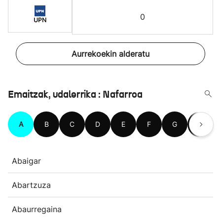
0
UPN
Aurrekoekin alderatu
Emaitzak, udalerrika : Nafarroa
A
B
C
D
E
F
G
H
Abaigar
Abartzuza
Abaurregaina