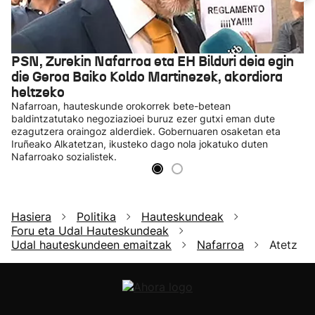
PSN, Zurekin Nafarroa eta EH Bilduri deia egin
die Geroa Baiko Koldo Martinezek, akordiora
heltzeko
Nafarroan, hauteskunde orokorrek bete-betean
baldintzatutako negoziazioei buruz ezer gutxi eman dute
ezagutzera oraingoz alderdiek. Gobernuaren osaketan eta
Iruñeako Alkatetzan, ikusteko dago nola jokatuko duten
Nafarroako sozialistek.
Hasiera
Politika
Hauteskundeak
Foru eta Udal Hauteskundeak
Udal hauteskundeen emaitzak
Nafarroa
Atetz