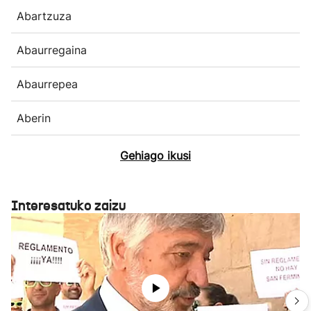
Abartzuza
Abaurregaina
Abaurrepea
Aberin
Gehiago ikusi
Interesatuko zaizu