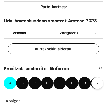
Parte-hartzea:
Udal hauteskundeen emaitzak Atetzen 2023
Alderdia
Zinegotziak
Aurrekoekin alderatu
Emaitzak, udalerrika : Nafarroa
A
B
C
D
E
F
G
H
Abaigar