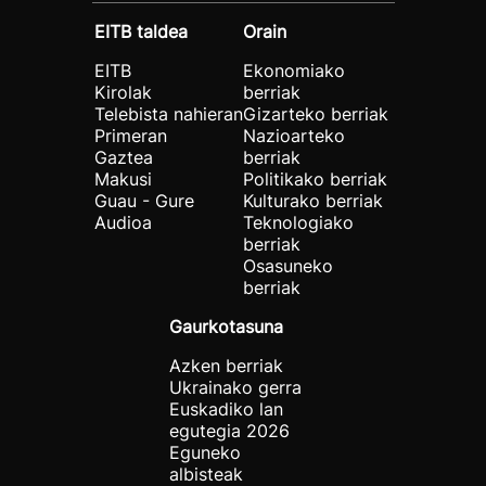
EITB taldea
Orain
EITB
Ekonomiako
Kirolak
berriak
Telebista nahieran
Gizarteko berriak
Primeran
Nazioarteko
Gaztea
berriak
Makusi
Politikako berriak
Guau - Gure
Kulturako berriak
Audioa
Teknologiako
berriak
Osasuneko
berriak
Gaurkotasuna
Azken berriak
Ukrainako gerra
Euskadiko lan
egutegia 2026
Eguneko
albisteak