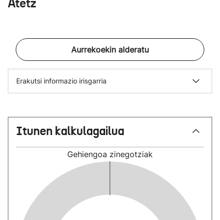
Atetz
Aurrekoekin alderatu
Erakutsi informazio irisgarria
Itunen kalkulagailua
Gehiengoa
zinegotziak