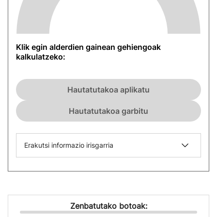
Klik egin alderdien gainean gehiengoak
kalkulatzeko:
Hautatutakoa aplikatu
Hautatutakoa garbitu
Erakutsi informazio irisgarria
Zenbatutako botoak: