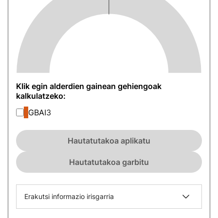
Klik egin alderdien gainean gehiengoak
kalkulatzeko:
GBAI
3
Hautatutakoa aplikatu
Hautatutakoa garbitu
Erakutsi informazio irisgarria