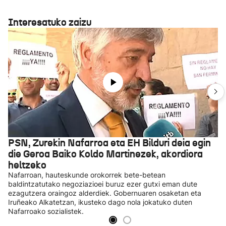
Interesatuko zaizu
PSN, Zurekin Nafarroa eta EH Bilduri deia egin
die Geroa Baiko Koldo Martinezek, akordiora
heltzeko
Nafarroan, hauteskunde orokorrek bete-betean
baldintzatutako negoziazioei buruz ezer gutxi eman dute
ezagutzera oraingoz alderdiek. Gobernuaren osaketan eta
Iruñeako Alkatetzan, ikusteko dago nola jokatuko duten
Nafarroako sozialistek.