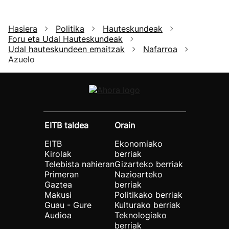
Hasiera
Politika
Hauteskundeak
Foru eta Udal Hauteskundeak
Udal hauteskundeen emaitzak
Nafarroa
Azuelo
EITB taldea
Orain
EITB
Ekonomiako
Kirolak
berriak
Telebista nahieran
Gizarteko berriak
Primeran
Nazioarteko
Gaztea
berriak
Makusi
Politikako berriak
Guau - Gure
Kulturako berriak
Audioa
Teknologiako
berriak