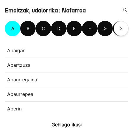
Emaitzak, udalerrika : Nafarroa
A
B
C
D
E
F
G
H
Abaigar
Abartzuza
Abaurregaina
Abaurrepea
Aberin
Gehiago ikusi