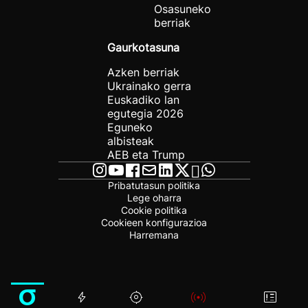
Osasuneko
berriak
Gaurkotasuna
Azken berriak
Ukrainako gerra
Euskadiko lan
egutegia 2026
Eguneko
albisteak
AEB eta Trump
Pribatutasun politika
Lege oharra
Cookie politika
Cookieen konfigurazioa
Harremana