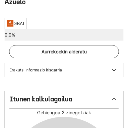
Azuelo
GBAI
0.0%
Aurrekoekin alderatu
Erakutsi informazio irisgarria
Itunen kalkulagailua
Gehiengoa
2
zinegotziak