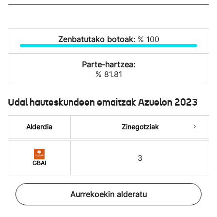
Zenbatutako botoak:
% 100
Parte-hartzea:
% 81.81
Udal hauteskundeen emaitzak Azuelon 2023
Alderdia
Zinegotziak
3
GBAI
Aurrekoekin alderatu