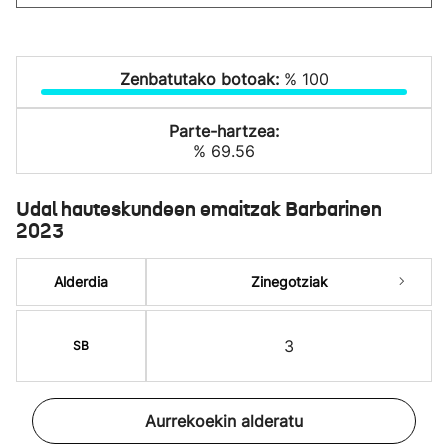
Zenbatutako botoak:
% 100
Parte-hartzea:
% 69.56
Udal hauteskundeen emaitzak Barbarinen
2023
Alderdia
Zinegotziak
3
SB
Aurrekoekin alderatu