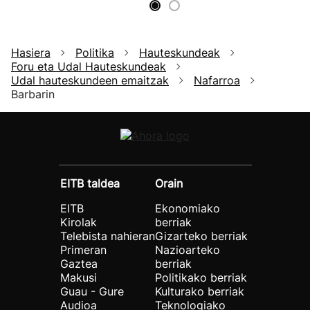
Hasiera
Politika
Hauteskundeak
Foru eta Udal Hauteskundeak
Udal hauteskundeen emaitzak
Nafarroa
Barbarin
EITB taldea
Orain
EITB
Ekonomiako
Kirolak
berriak
Telebista nahieran
Gizarteko berriak
Primeran
Nazioarteko
Gaztea
berriak
Makusi
Politikako berriak
Guau - Gure
Kulturako berriak
Audioa
Teknologiako