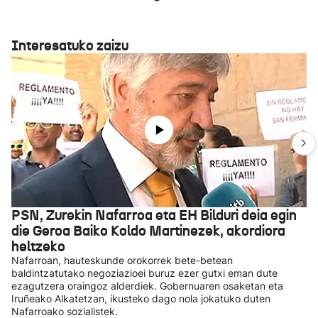
Interesatuko zaizu
PSN, Zurekin Nafarroa eta EH Bilduri deia egin
die Geroa Baiko Koldo Martinezek, akordiora
heltzeko
Nafarroan, hauteskunde orokorrek bete-betean
baldintzatutako negoziazioei buruz ezer gutxi eman dute
ezagutzera oraingoz alderdiek. Gobernuaren osaketan eta
Iruñeako Alkatetzan, ikusteko dago nola jokatuko duten
Nafarroako sozialistek.