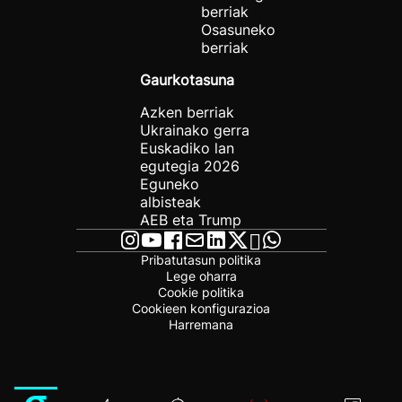
berriak
Osasuneko
berriak
Gaurkotasuna
Azken berriak
Ukrainako gerra
Euskadiko lan
egutegia 2026
Eguneko
albisteak
AEB eta Trump
Pribatutasun politika
Lege oharra
Cookie politika
Cookieen konfigurazioa
Harremana