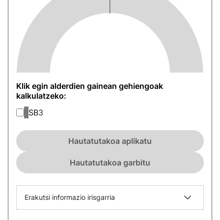
Klik egin alderdien gainean gehiengoak
kalkulatzeko:
SB
3
Hautatutakoa aplikatu
Hautatutakoa garbitu
Erakutsi informazio irisgarria