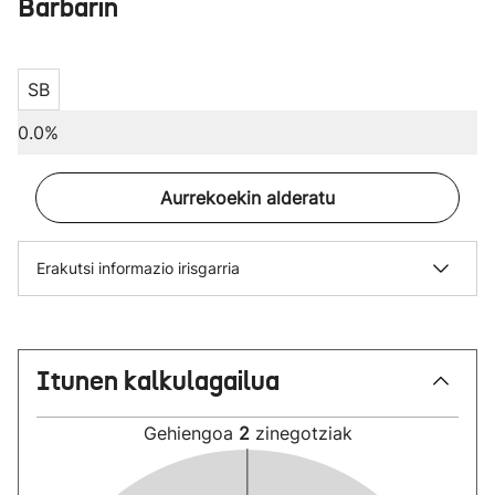
Barbarin
SB
0.0%
Aurrekoekin alderatu
Erakutsi informazio irisgarria
Itunen kalkulagailua
Gehiengoa
2
zinegotziak