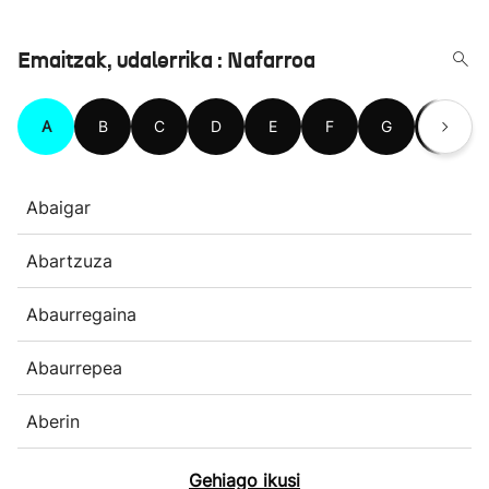
Emaitzak, udalerrika : Nafarroa
A
B
C
D
E
F
G
H
Abaigar
Abartzuza
Abaurregaina
Abaurrepea
Aberin
Gehiago ikusi