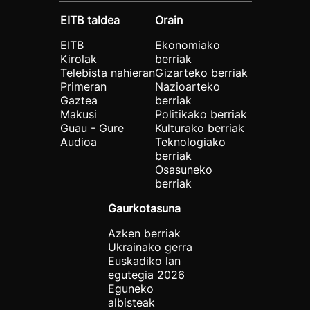
EITB taldea
Orain
EITB
Ekonomiako
Kirolak
berriak
Telebista nahieran
Gizarteko berriak
Primeran
Nazioarteko
Gaztea
berriak
Makusi
Politikako berriak
Guau - Gure
Kulturako berriak
Audioa
Teknologiako
berriak
Osasuneko
berriak
Gaurkotasuna
Azken berriak
Ukrainako gerra
Euskadiko lan
egutegia 2026
Eguneko
albisteak