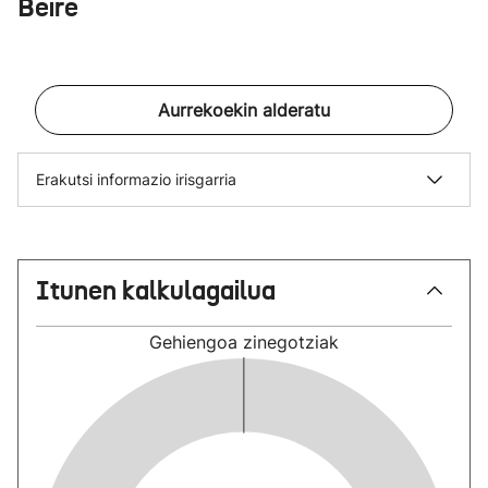
Beire
Aurrekoekin alderatu
Erakutsi informazio irisgarria
Itunen kalkulagailua
Gehiengoa
zinegotziak