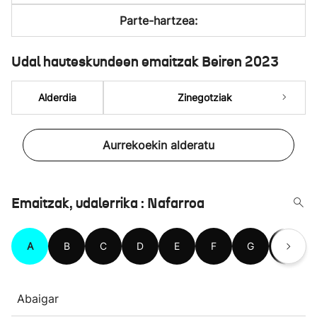
Parte-hartzea:
Udal hauteskundeen emaitzak Beiren 2023
Alderdia
Zinegotziak
Aurrekoekin alderatu
Emaitzak, udalerrika : Nafarroa
A
B
C
D
E
F
G
H
Abaigar