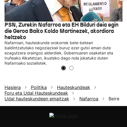
PSN, Zurekin Nafarroa eta EH Bilduri deia egin
die Geroa Baiko Koldo Martinezek, akordiora
heltzeko
Nafarroan, hauteskunde orokorrek bete-betean
baldintzatutako negoziazioei buruz ezer gutxi eman dute
ezagutzera oraingoz alderdiek. Gobernuaren osaketan eta
Iruñeako Alkatetzan, ikusteko dago nola jokatuko duten
Nafarroako sozialistek.
Hasiera
Politika
Hauteskundeak
Foru eta Udal Hauteskundeak
Udal hauteskundeen emaitzak
Nafarroa
Beire