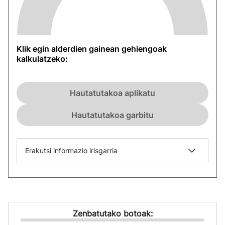
Klik egin alderdien gainean gehiengoak
kalkulatzeko:
Hautatutakoa aplikatu
Hautatutakoa garbitu
Erakutsi informazio irisgarria
Zenbatutako botoak: