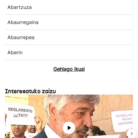
Abartzuza
Abaurregaina
Abaurrepea
Aberin
Gehiago ikusi
Interesatuko zaizu