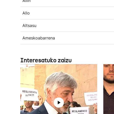
Allin
Allo
Altsasu
Ameskoabarrena
Interesatuko zaizu