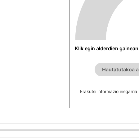
Klik egin alderdien gainea
Hautatutakoa a
Erakutsi informazio irisgarria