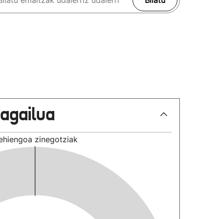
Bilatu
lagailua
ehiengoa
zinegotziak