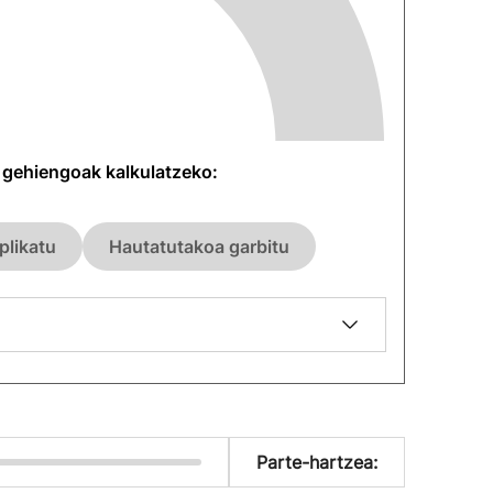
n gehiengoak kalkulatzeko:
plikatu
Hautatutakoa garbitu
Parte-hartzea: