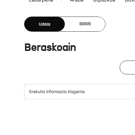
Udala
BBNN
Beraskoain
Erakutsi informazio irisgarria