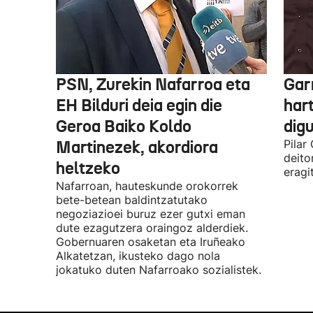
PSN, Zurekin Nafarroa eta
Garr
EH Bilduri deia egin die
hart
Geroa Baiko Koldo
digu
Martinezek, akordiora
Pilar
deito
heltzeko
eragi
Nafarroan, hauteskunde orokorrek
bete-betean baldintzatutako
negoziazioei buruz ezer gutxi eman
dute ezagutzera oraingoz alderdiek.
Gobernuaren osaketan eta Iruñeako
Alkatetzan, ikusteko dago nola
jokatuko duten Nafarroako sozialistek.