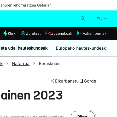
kanoren lehorreratzea Getarian
EU
dia
Klisk
Zuretzat
Zuzenekoak
Azken berriak
Klisk
 eta udal hauteskundeak
Europako hauteskundeak
Zuzenekoak
ak
Nafarroa
Beraskoain
Zuretzat
Elkarbanatu
Gorde
Azken berriak
oainen 2023