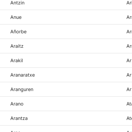
Antzin
Ar
Anue
Ar
Añorbe
Ar
Araitz
Ar
Arakil
Ar
Aranaratxe
Ar
Aranguren
Ar
Arano
At
Arantza
At