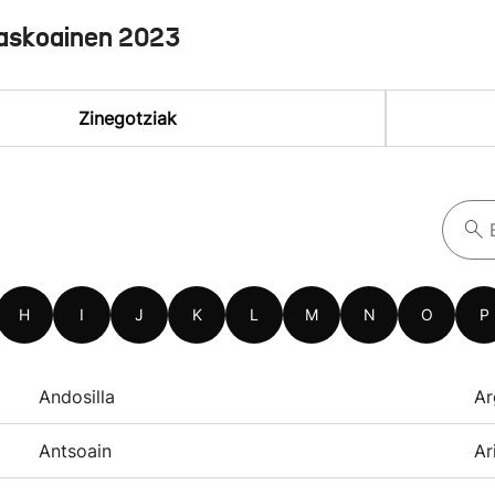
askoainen 2023
Zinegotziak
H
I
J
K
L
M
N
O
P
Andosilla
Ar
Antsoain
Ar