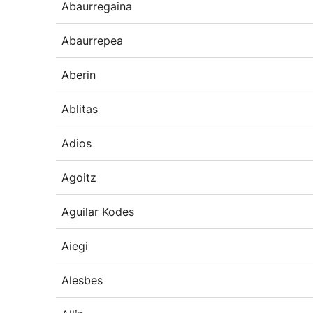
Abaurregaina
Abaurrepea
Aberin
Ablitas
Adios
Agoitz
Aguilar Kodes
Aiegi
Alesbes