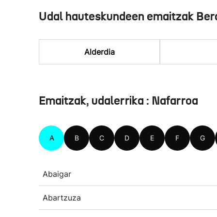
Udal hauteskundeen emaitzak Ber
Alderdia
Emaitzak, udalerrika : Nafarroa
A
B
C
D
E
F
G
Abaigar
Abartzuza