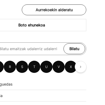
Aurrekoekin alderatu
Boto ehunekoa
Bilatu
R
S
T
U
V
X
Z
guedas
ia