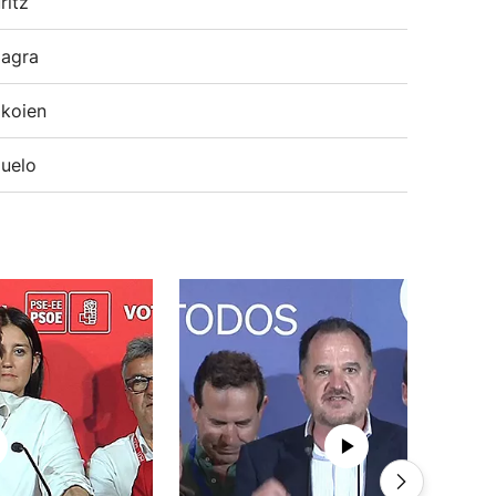
ritz
agra
koien
uelo