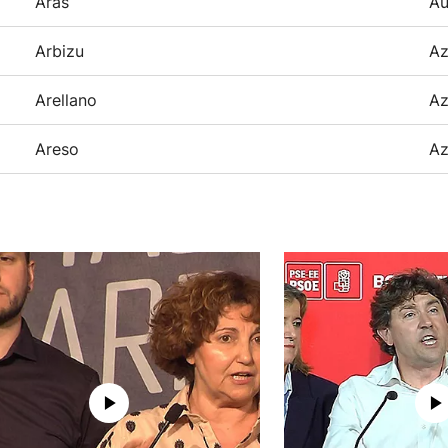
Aras
Au
Arbizu
Az
Arellano
Az
Areso
Az