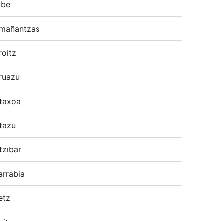
ibe
mañantzas
roitz
ruazu
taxoa
tazu
tzibar
arrabia
etz