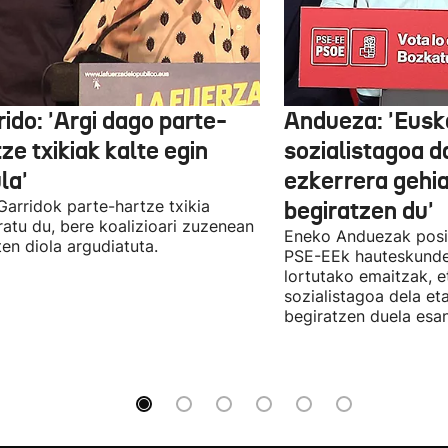
ido: 'Argi dago parte-
Andueza: 'Eusk
ze txikiak kalte egin
sozialistagoa d
la'
ezkerrera gehi
 Garridok parte-hartze txikia
begiratzen du'
ratu du, bere koalizioari zuzenean
Eneko Anduezak posit
ten diola argudiatuta.
PSE-EEk hauteskunde
lortutako emaitzak, e
sozialistagoa dela et
begiratzen duela esan