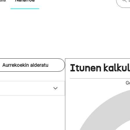
Itunen kalku
Aurrekoekin alderatu
G