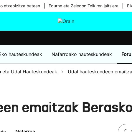
|
|
ko etxebizitza batean
Edurne eta Zeledon Txikiren jaitsiera
El
tura
Ikusmiran
Egural
Osasuna
Teknologia
Eko hauteskundeak
Nafarroako hauteskundeak
Foru
u eta Udal Hauteskundeak
Udal hauteskundeen emaitz
een emaitzak Berask
aia
Nafarroa