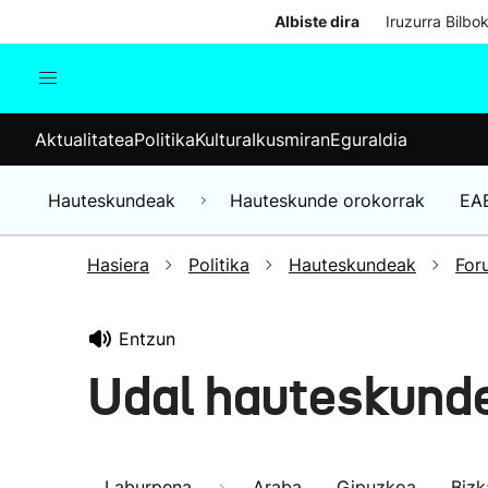
Albiste dira
Iruzurra Bilbo
Aktualitatea
Politika
Kul
Aktualitatea
Politika
Kultura
Ikusmiran
Eguraldia
Gizartea
Hauteskundeak
Ekonomia
Hauteskundeak
Hauteskunde orokorrak
EA
Munduko albisteak
Hasiera
Politika
Hauteskundeak
For
Entzun
Udal hauteskund
Laburpena
Araba
Gipuzkoa
Bizk