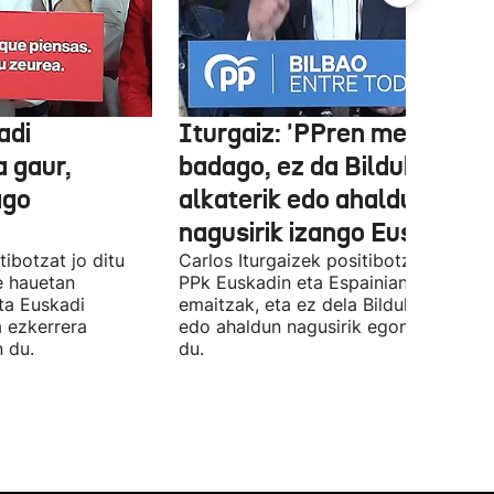
adi
Iturgaiz: 'PPren menpe
a gaur,
badago, ez da Bilduko
ago
alkaterik edo ahaldun
nagusirik izango Euskadin'
ibotzat jo ditu
Carlos Iturgaizek positibotzat jo ditu
 hauetan
PPk Euskadin eta Espainian lortutako
ta Euskadi
emaitzak, eta ez dela Bilduko alkateri
a ezkerrera
edo ahaldun nagusirik egongo ziurtat
 du.
du.