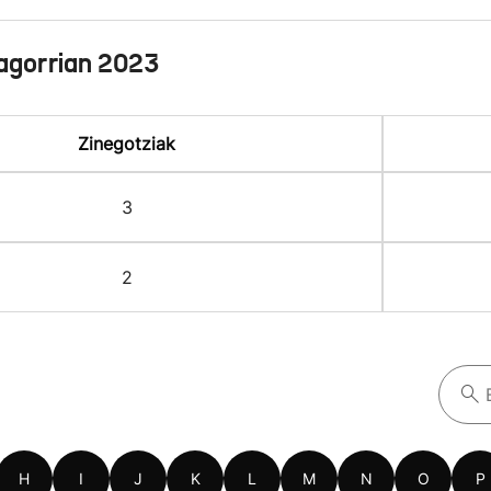
agorrian 2023
Zinegotziak
3
2
H
I
J
K
L
M
N
O
P