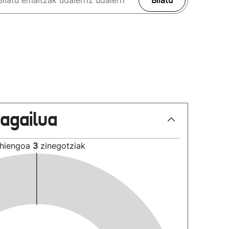
Bilatu
lagailua
hiengoa
3
zinegotziak