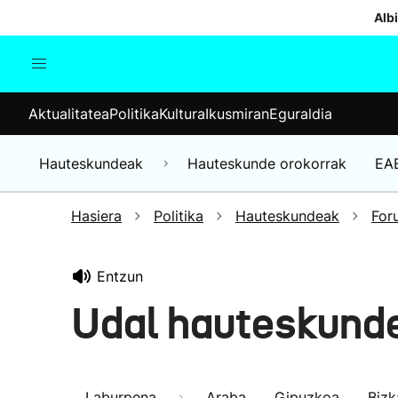
Albi
Aktualitatea
Politika
Kul
Aktualitatea
Politika
Kultura
Ikusmiran
Eguraldia
Gizartea
Hauteskundeak
Ekonomia
Hauteskundeak
Hauteskunde orokorrak
EA
Munduko albisteak
Hasiera
Politika
Hauteskundeak
For
Entzun
Udal hauteskunde
Laburpena
Araba
Gipuzkoa
Bizk