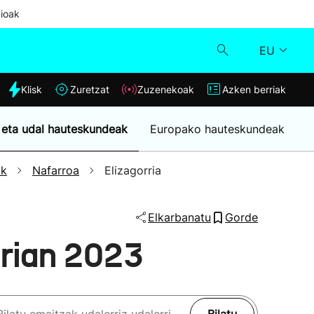
ioak
EU
dia
Klisk
Zuretzat
Zuzenekoak
Azken berriak
Klisk
 eta udal hauteskundeak
Europako hauteskundeak
Zuzenekoak
ak
Nafarroa
Elizagorria
Zuretzat
Elkarbanatu
Gorde
Azken berriak
rrian 2023