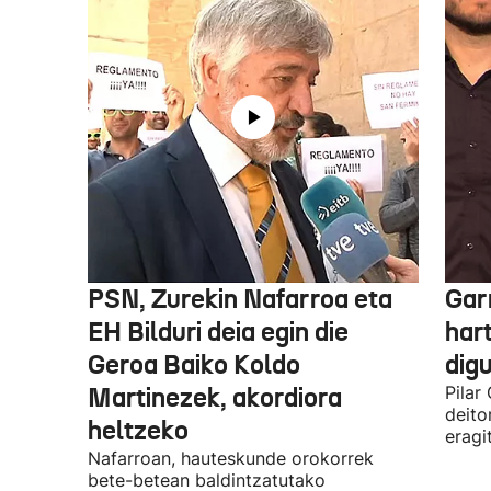
PSN, Zurekin Nafarroa eta
Garr
EH Bilduri deia egin die
hart
Geroa Baiko Koldo
digu
Martinezek, akordiora
Pilar
deito
heltzeko
eragi
Nafarroan, hauteskunde orokorrek
bete-betean baldintzatutako