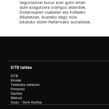
negoziazioei buruz ezer gutxi eman
dute ezagutzera oraingoz alderdiek.
Gobernuaren osaketan eta Iruñeako
Alkatetzan, ikusteko dago nola
jokatuko duten Nafarroako sozialistek.
EITB taldea
EITB
Kirolak
Telebista nahieran
Primeran
Gaztea
Makusi
Guau - Gure Audioa