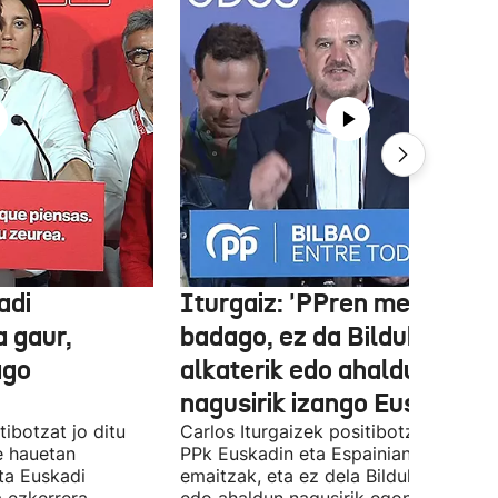
adi
Iturgaiz: 'PPren menpe
a gaur,
badago, ez da Bilduko
ago
alkaterik edo ahaldun
nagusirik izango Euskadin'
ibotzat jo ditu
Carlos Iturgaizek positibotzat jo ditu
 hauetan
PPk Euskadin eta Espainian lortutako
ta Euskadi
emaitzak, eta ez dela Bilduko alkateri
a ezkerrera
edo ahaldun nagusirik egongo ziurtat