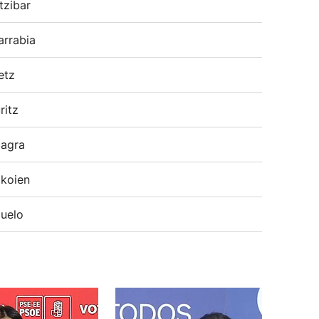
tzibar
arrabia
etz
ritz
agra
koien
uelo