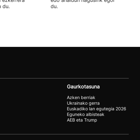
 du.
du.
Gaurkotasuna
Azken berriak
Ukrainako gerra
Euskadiko lan egutegia 2026
Eguneko albisteak
AEB eta Trump