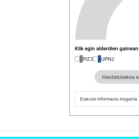
Klik egin alderdien gainea
PIZ
3
UPN
2
Hautatutakoa a
Erakutsi informazio irisgarria