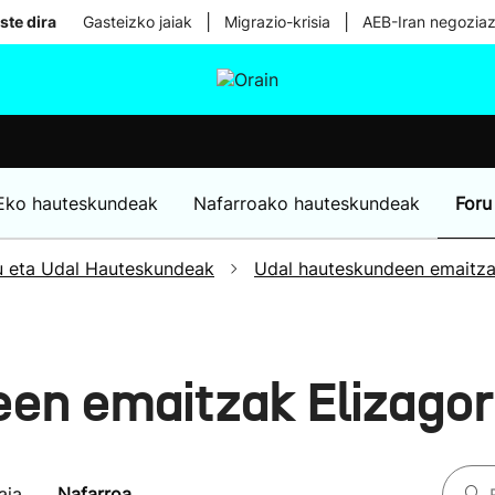
|
|
ste dira
Gasteizko jaiak
Migrazio-krisia
AEB-Iran negoziaz
tura
Ikusmiran
Egural
Osasuna
Teknologia
Eko hauteskundeak
Nafarroako hauteskundeak
Foru
u eta Udal Hauteskundeak
Udal hauteskundeen emaitz
en emaitzak Elizago
aia
Nafarroa