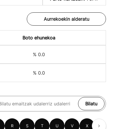
Aurrekoekin alderatu
Boto ehunekoa
% 0.0
% 0.0
Bilatu
R
S
T
U
V
X
Z