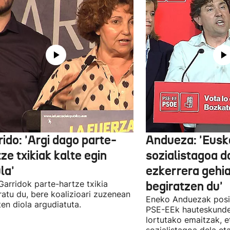
ido: 'Argi dago parte-
Andueza: 'Eusk
ze txikiak kalte egin
sozialistagoa d
la'
ezkerrera gehi
 Garridok parte-hartze txikia
begiratzen du'
ratu du, bere koalizioari zuzenean
Eneko Anduezak posit
ten diola argudiatuta.
PSE-EEk hauteskunde
lortutako emaitzak, e
sozialistagoa dela et