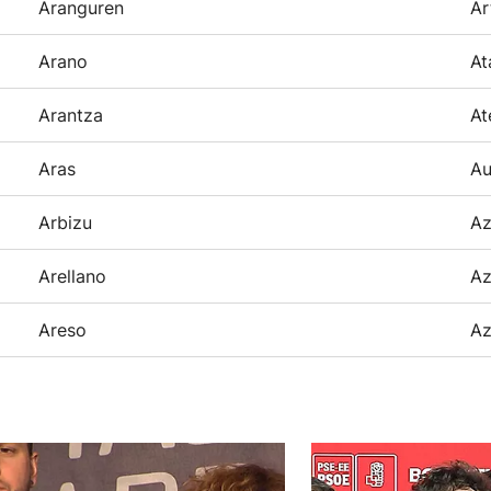
Aranguren
Ar
Arano
At
Arantza
At
Aras
Au
Arbizu
Az
Arellano
Az
Areso
Az