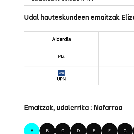
Udal hauteskundeen emaitzak Eliz
Alderdia
PIZ
UPN
Emaitzak, udalerrika : Nafarroa
A
B
C
D
E
F
G