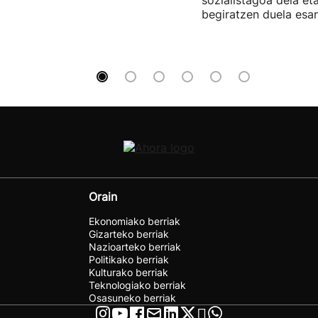
begiratzen duela esan
Orain
Ekonomiako berriak
Gizarteko berriak
Nazioarteko berriak
Politikako berriak
Kulturako berriak
Teknologiako berriak
Osasuneko berriak