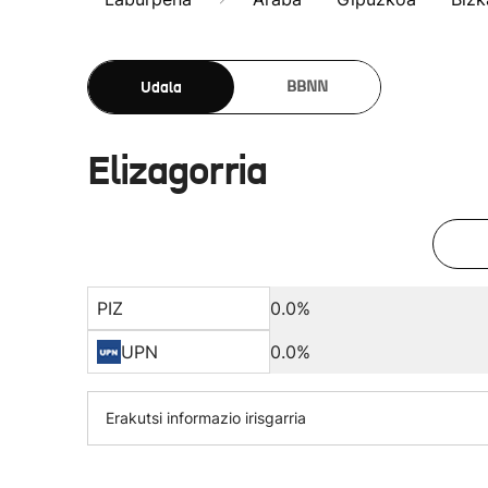
Udala
BBNN
Elizagorria
PIZ
0.0%
UPN
0.0%
Erakutsi informazio irisgarria