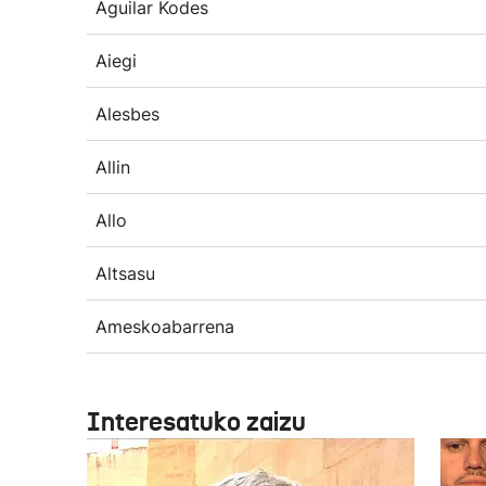
Aguilar Kodes
Aiegi
Alesbes
Allin
Allo
Altsasu
Ameskoabarrena
Interesatuko zaizu