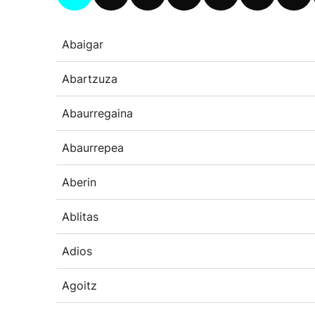
Abaigar
Abartzuza
Abaurregaina
Abaurrepea
Aberin
Ablitas
Adios
Agoitz