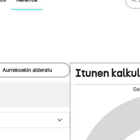
Itunen kalku
Aurrekoekin alderatu
Ge