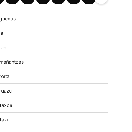
guedas
ia
ibe
mañantzas
roitz
ruazu
taxoa
tazu