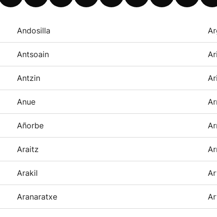
Andosilla
Ar
Antsoain
Ar
Antzin
Ar
Anue
Ar
Añorbe
Ar
Araitz
Ar
Arakil
Ar
Aranaratxe
Ar