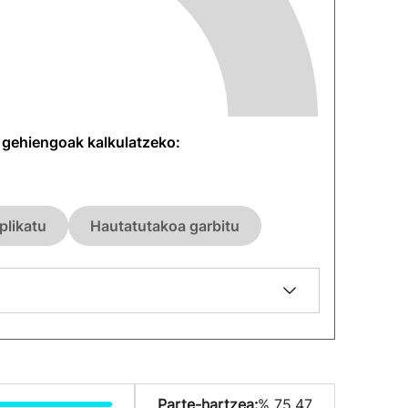
n gehiengoak kalkulatzeko:
plikatu
Hautatutakoa garbitu
Parte-hartzea:
% 75.47