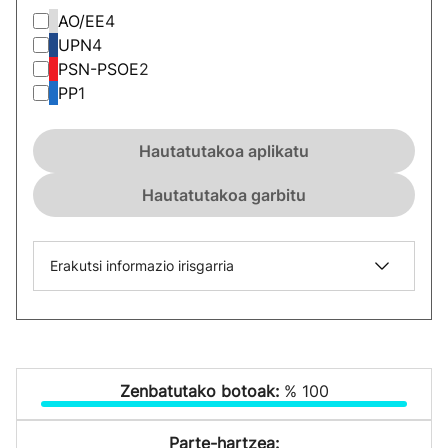
AO/EE
4
UPN
4
PSN-PSOE
2
PP
1
Hautatutakoa aplikatu
Hautatutakoa garbitu
Erakutsi informazio irisgarria
Zenbatutako botoak:
% 100
Parte-hartzea: