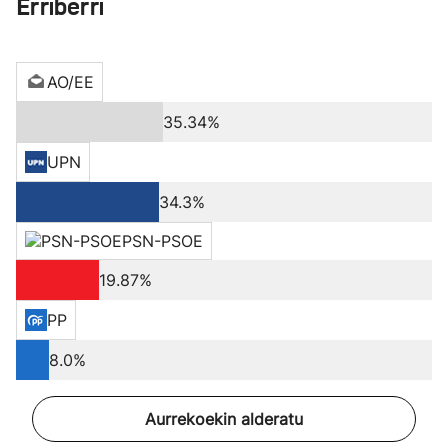
Erriberri
AO/EE
35.34%
UPN
34.3%
PSN-PSOE
19.87%
PP
8.0%
Aurrekoekin alderatu