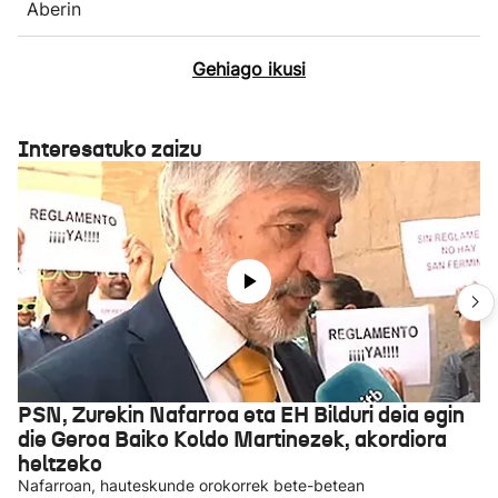
Aberin
Gehiago ikusi
Interesatuko zaizu
PSN, Zurekin Nafarroa eta EH Bilduri deia egin
die Geroa Baiko Koldo Martinezek, akordiora
heltzeko
Nafarroan, hauteskunde orokorrek bete-betean