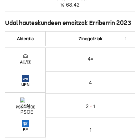
% 68.42
Udal hauteskundeen emaitzak Erriberrin 2023
Alderdia
Zinegotziak
4
=
AO/EE
4
UPN
2
1
PSN-PSOE
1
PP