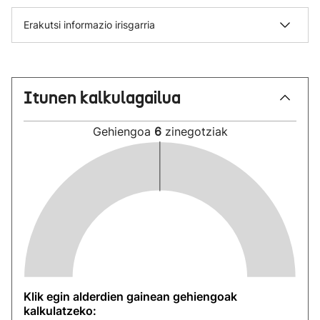
Erakutsi informazio irisgarria
Itunen kalkulagailua
Gehiengoa
6
zinegotziak
Klik egin alderdien gainean gehiengoak
kalkulatzeko: