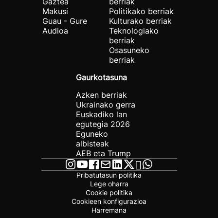
Gaztea
berriak
Makusi
Politikako berriak
Guau - Gure
Kulturako berriak
Audioa
Teknologiako
berriak
Osasuneko
berriak
Gaurkotasuna
Azken berriak
Ukrainako gerra
Euskadiko lan
egutegia 2026
Eguneko
albisteak
AEB eta Trump
Pribatutasun politika
Lege oharra
Cookie politika
Cookieen konfigurazioa
Harremana