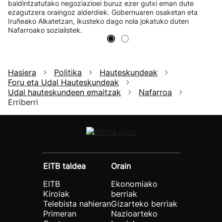
baldintzatutako negoziazioei buruz ezer gutxi eman dute
ezagutzera oraingoz alderdiek. Gobernuaren osaketan eta
Iruñeako Alkatetzan, ikusteko dago nola jokatuko duten
Nafarroako sozialistek.
Hasiera
Politika
Hauteskundeak
Foru eta Udal Hauteskundeak
Udal hauteskundeen emaitzak
Nafarroa
Erriberri
EITB taldea
Orain
EITB
Ekonomiako
Kirolak
berriak
Telebista nahieran
Gizarteko berriak
Primeran
Nazioarteko