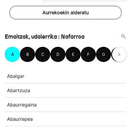
Aurrekoekin alderatu
Emaitzak, udalerrika : Nafarroa
A
B
C
D
E
F
G
H
Abaigar
Abartzuza
Abaurregaina
Abaurrepea