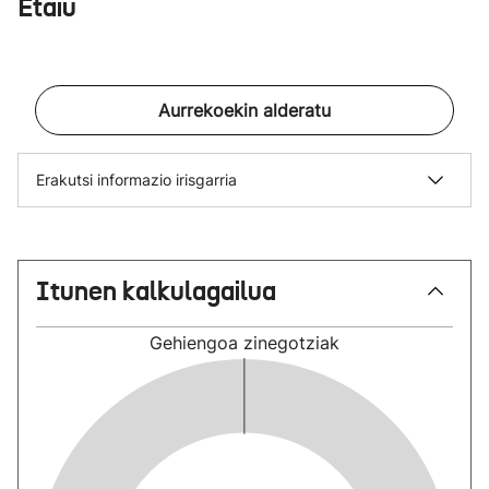
Etaiu
Aurrekoekin alderatu
Erakutsi informazio irisgarria
Itunen kalkulagailua
Gehiengoa
zinegotziak