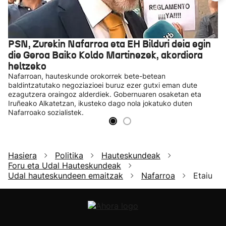
PSN, Zurekin Nafarroa eta EH Bilduri deia egin
die Geroa Baiko Koldo Martinezek, akordiora
heltzeko
Nafarroan, hauteskunde orokorrek bete-betean
baldintzatutako negoziazioei buruz ezer gutxi eman dute
ezagutzera oraingoz alderdiek. Gobernuaren osaketan eta
Iruñeako Alkatetzan, ikusteko dago nola jokatuko duten
Nafarroako sozialistek.
Hasiera
Politika
Hauteskundeak
Foru eta Udal Hauteskundeak
Udal hauteskundeen emaitzak
Nafarroa
Etaiu