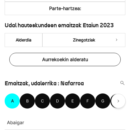
Parte-hartzea:
Udal hauteskundeen emaitzak Etaiun 2023
Alderdia
Zinegotziak
Aurrekoekin alderatu
Emaitzak, udalerrika : Nafarroa
A
B
C
D
E
F
G
H
Abaigar