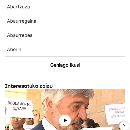
Abartzuza
Abaurregaina
Abaurrepea
Aberin
Gehiago ikusi
Interesatuko zaizu