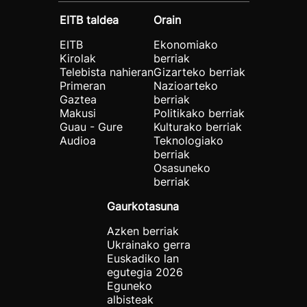
EITB taldea
Orain
EITB
Ekonomiako
Kirolak
berriak
Telebista nahieran
Gizarteko berriak
Primeran
Nazioarteko
Gaztea
berriak
Makusi
Politikako berriak
Guau - Gure
Kulturako berriak
Audioa
Teknologiako
berriak
Osasuneko
berriak
Gaurkotasuna
Azken berriak
Ukrainako gerra
Euskadiko lan
egutegia 2026
Eguneko
albisteak