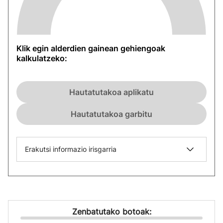
Klik egin alderdien gainean gehiengoak
kalkulatzeko:
Hautatutakoa aplikatu
Hautatutakoa garbitu
Erakutsi informazio irisgarria
Zenbatutako botoak: