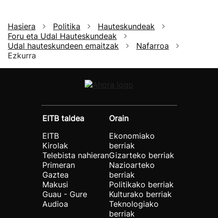
Hasiera
Politika
Hauteskundeak
Foru eta Udal Hauteskundeak
Udal hauteskundeen emaitzak
Nafarroa
Ezkurra
EITB taldea
Orain
EITB
Ekonomiako
Kirolak
berriak
Telebista nahieran
Gizarteko berriak
Primeran
Nazioarteko
Gaztea
berriak
Makusi
Politikako berriak
Guau - Gure
Kulturako berriak
Audioa
Teknologiako
berriak