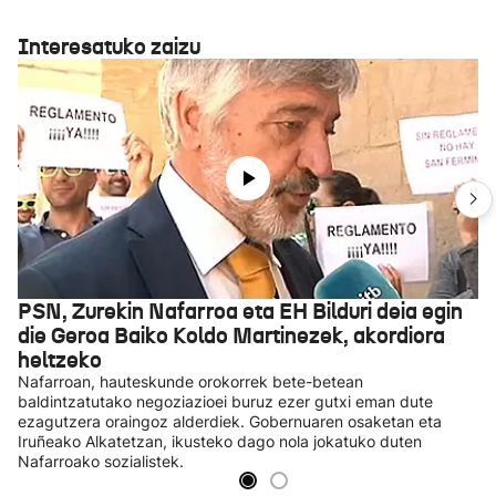
Interesatuko zaizu
PSN, Zurekin Nafarroa eta EH Bilduri deia egin
die Geroa Baiko Koldo Martinezek, akordiora
heltzeko
Nafarroan, hauteskunde orokorrek bete-betean
baldintzatutako negoziazioei buruz ezer gutxi eman dute
ezagutzera oraingoz alderdiek. Gobernuaren osaketan eta
Iruñeako Alkatetzan, ikusteko dago nola jokatuko duten
Nafarroako sozialistek.