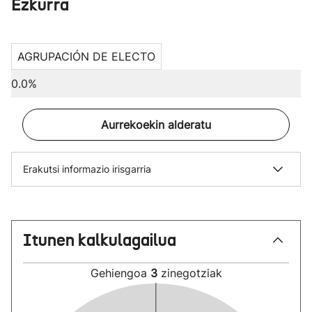
Ezkurra
AGRUPACIÓN DE ELECTO
0.0%
Aurrekoekin alderatu
Erakutsi informazio irisgarria
Itunen kalkulagailua
Gehiengoa
3
zinegotziak