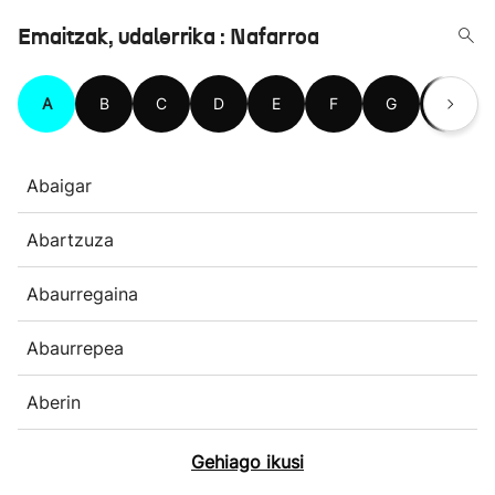
Emaitzak, udalerrika : Nafarroa
A
B
C
D
E
F
G
H
Abaigar
Abartzuza
Abaurregaina
Abaurrepea
Aberin
Gehiago ikusi