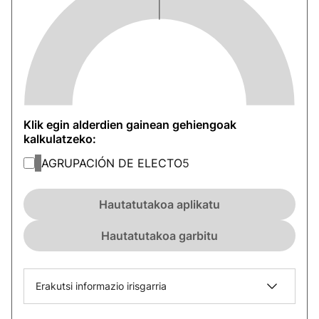
Klik egin alderdien gainean gehiengoak
kalkulatzeko:
AGRUPACIÓN DE ELECTO
5
Hautatutakoa aplikatu
Hautatutakoa garbitu
Erakutsi informazio irisgarria