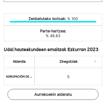
Zenbatutako botoak:
% 100
Parte-hartzea:
% 48.83
Udal hauteskundeen emaitzak Ezkurran 2023
Alderdia
Zinegotziak
5
AGRUPACIÓN DE ELECTO
Aurrekoekin alderatu