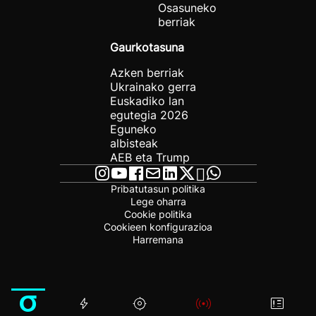
Osasuneko
berriak
Gaurkotasuna
Azken berriak
Ukrainako gerra
Euskadiko lan
egutegia 2026
Eguneko
albisteak
AEB eta Trump
Pribatutasun politika
Lege oharra
Cookie politika
Cookieen konfigurazioa
Harremana