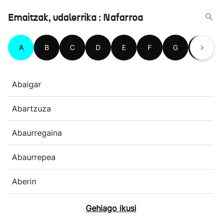
Emaitzak, udalerrika : Nafarroa
A
B
C
D
E
F
G
H
Abaigar
Abartzuza
Abaurregaina
Abaurrepea
Aberin
Gehiago ikusi