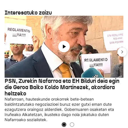
Interesatuko zaizu
PSN, Zurekin Nafarroa eta EH Bilduri deia egin
die Geroa Baiko Koldo Martinezek, akordiora
heltzeko
Nafarroan, hauteskunde orokorrek bete-betean
baldintzatutako negoziazioei buruz ezer gutxi eman dute
ezagutzera oraingoz alderdiek. Gobernuaren osaketan eta
Iruñeako Alkatetzan, ikusteko dago nola jokatuko duten
Nafarroako sozialistek.