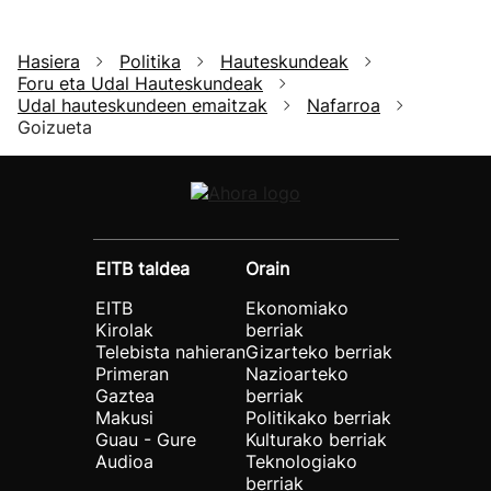
Hasiera
Politika
Hauteskundeak
Foru eta Udal Hauteskundeak
Udal hauteskundeen emaitzak
Nafarroa
Goizueta
EITB taldea
Orain
EITB
Ekonomiako
Kirolak
berriak
Telebista nahieran
Gizarteko berriak
Primeran
Nazioarteko
Gaztea
berriak
Makusi
Politikako berriak
Guau - Gure
Kulturako berriak
Audioa
Teknologiako
berriak