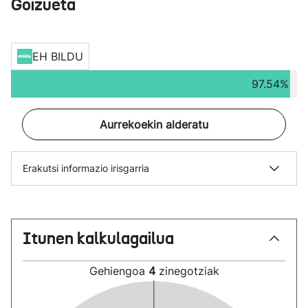
Goizueta
EH BILDU
97.54%
Aurrekoekin alderatu
Erakutsi informazio irisgarria
Itunen kalkulagailua
Gehiengoa
4
zinegotziak