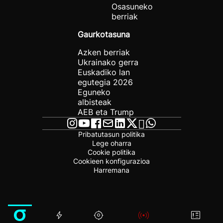
Osasuneko
berriak
Gaurkotasuna
Azken berriak
Ukrainako gerra
Euskadiko lan
egutegia 2026
Eguneko
albisteak
AEB eta Trump
Pribatutasun politika
Lege oharra
Cookie politika
Cookieen konfigurazioa
Harremana