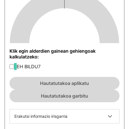
Klik egin alderdien gainean gehiengoak
kalkulatzeko:
EH BILDU
7
Hautatutakoa aplikatu
Hautatutakoa garbitu
Erakutsi informazio irisgarria