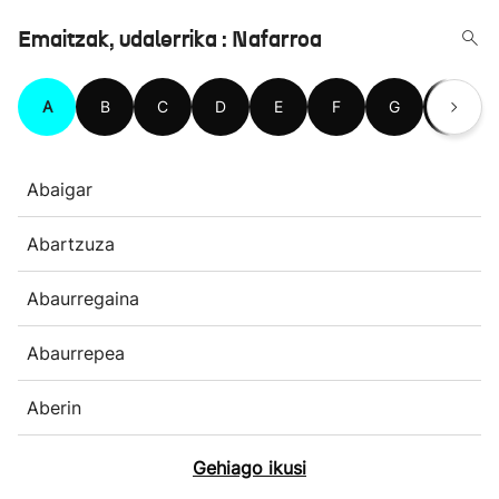
Emaitzak, udalerrika : Nafarroa
A
B
C
D
E
F
G
H
Abaigar
Abartzuza
Abaurregaina
Abaurrepea
Aberin
Gehiago ikusi