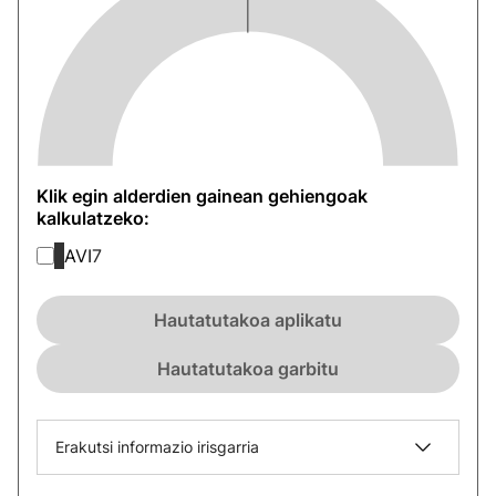
Klik egin alderdien gainean gehiengoak
kalkulatzeko:
AVI
7
Hautatutakoa aplikatu
Hautatutakoa garbitu
Erakutsi informazio irisgarria