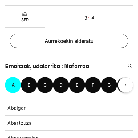
3
4
SED
Aurrekoekin alderatu
Emaitzak, udalerrika : Nafarroa
A
B
C
D
E
F
G
H
Abaigar
Abartzuza
Abaurregaina