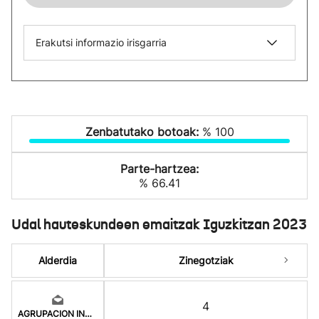
Erakutsi informazio irisgarria
Zenbatutako botoak:
% 100
Parte-hartzea:
% 66.41
Udal hauteskundeen emaitzak Iguzkitzan 2023
Alderdia
Zinegotziak
4
AGRUPACION INDEPENDI