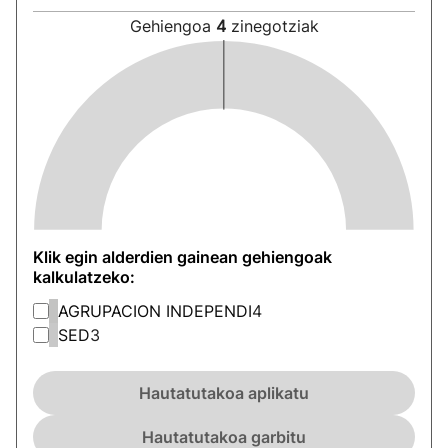
Gehiengoa
4
zinegotziak
Klik egin alderdien gainean gehiengoak
kalkulatzeko:
AGRUPACION INDEPENDI
4
SED
3
Hautatutakoa aplikatu
Hautatutakoa garbitu