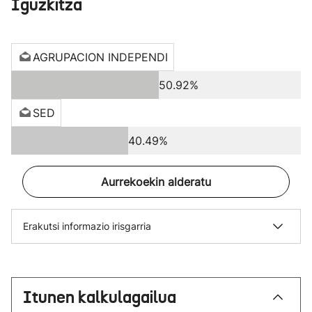
Iguzkitza
AGRUPACION INDEPENDI
50.92%
SED
40.49%
Aurrekoekin alderatu
Erakutsi informazio irisgarria
Itunen kalkulagailua