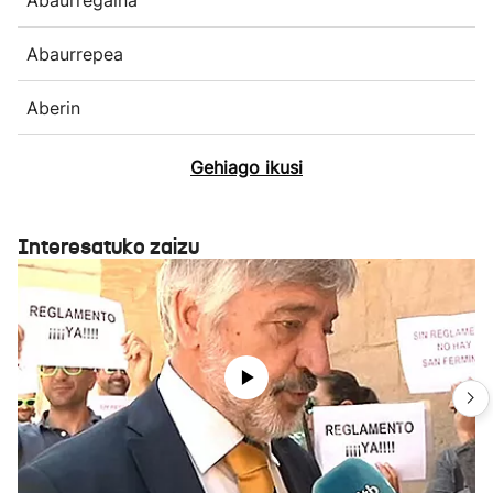
Abaurrepea
Aberin
Gehiago ikusi
Interesatuko zaizu