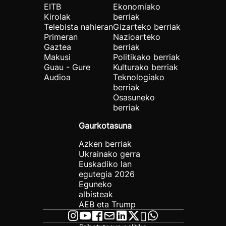
EITB
Ekonomiako
Kirolak
berriak
Telebista nahieran
Gizarteko berriak
Primeran
Nazioarteko
Gaztea
berriak
Makusi
Politikako berriak
Guau - Gure
Kulturako berriak
Audioa
Teknologiako
berriak
Osasuneko
berriak
Gaurkotasuna
Azken berriak
Ukrainako gerra
Euskadiko lan
egutegia 2026
Eguneko
albisteak
AEB eta Trump