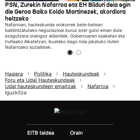
PSN, Zurekin Nafarroa eta EH Bilduri deia egin
die Geroa Baiko Koldo Martinezek, akordiora
heltzeko
Nafarroan, hauteskunde orokorrek bete-betean
baldintzatutako negoziazioei buruz ezer gutxi eman dute
ezagutzera oraingoz alderdiek. Gobernuaren osaketan eta
Iruñeako Alkatetzan, ikusteko dago nola jokatuko duten
Nafarroako sozialistek.
Hasiera
Politika
Hauteskundeak
Foru eta Udal Hauteskundeak
Udal hauteskundeen emaitzak
Nafarroa
Iguzkitza
EITB taldea
Orain