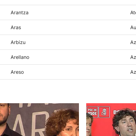
Arantza
At
Aras
Au
Arbizu
Az
Arellano
Az
Areso
Az