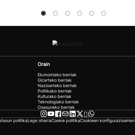
Orain
Ekonomiako berriak
Gizarteko berriak
Nazioarteko berriak
Politikako berriak
Kulturako berriak
Teknologiako berriak
Osasuneko berriak
utasun politika
Lege oharra
Cookie politika
Cookieen konfigurazioa
Har