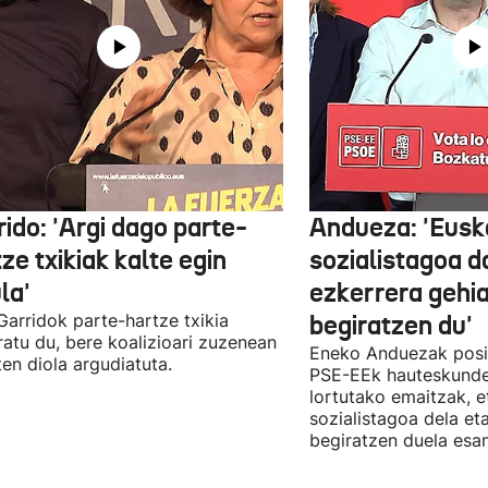
ido: 'Argi dago parte-
Andueza: 'Eusk
ze txikiak kalte egin
sozialistagoa d
la'
ezkerrera gehi
 Garridok parte-hartze txikia
begiratzen du'
ratu du, bere koalizioari zuzenean
Eneko Anduezak posit
ten diola argudiatuta.
PSE-EEk hauteskunde
lortutako emaitzak, e
sozialistagoa dela et
begiratzen duela esan