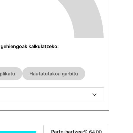
n gehiengoak kalkulatzeko:
plikatu
Hautatutakoa garbitu
Parte-hartzea:
% 64.00