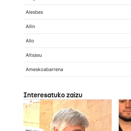
Alesbes
Allin
Allo
Altsasu
Ameskoabarrena
Interesatuko zaizu