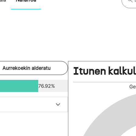
Itunen kalku
Aurrekoekin alderatu
76.92%
Ge