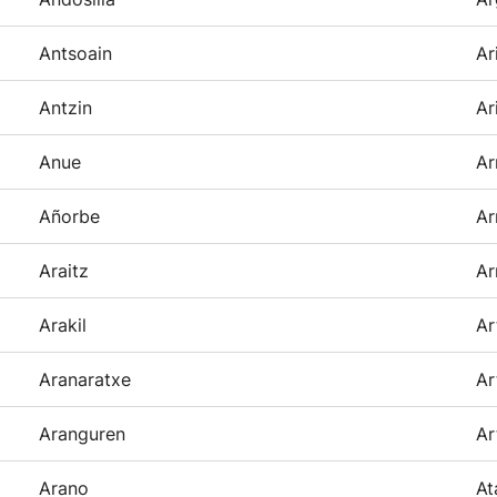
Antsoain
Ar
Antzin
Ar
Anue
Ar
Añorbe
Ar
Araitz
Ar
Arakil
Ar
Aranaratxe
Ar
Aranguren
Ar
Arano
At