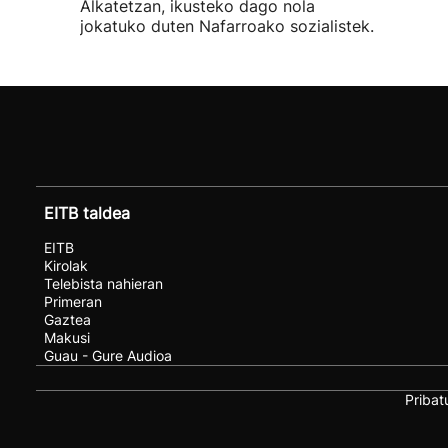
Alkatetzan, ikusteko dago nola
jokatuko duten Nafarroako sozialistek.
EITB taldea
EITB
Kirolak
Telebista nahieran
Primeran
Gaztea
Makusi
Guau - Gure Audioa
Pribat