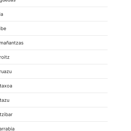
ia
ibe
mañantzas
roitz
ruazu
taxoa
tazu
tzibar
arrabia