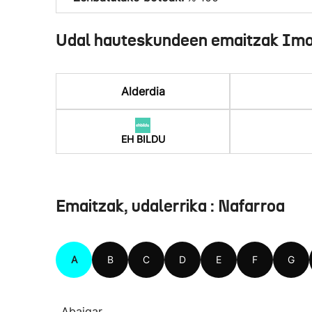
Udal hauteskundeen emaitzak Im
Alderdia
EH BILDU
Emaitzak, udalerrika : Nafarroa
A
B
C
D
E
F
G
Abaigar