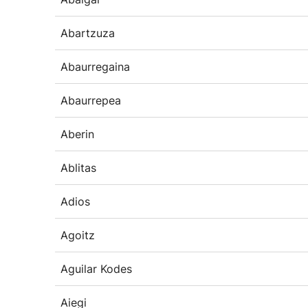
Abartzuza
Abaurregaina
Abaurrepea
Aberin
Ablitas
Adios
Agoitz
Aguilar Kodes
Aiegi