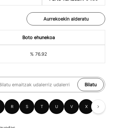
Aurrekoekin alderatu
Boto ehunekoa
% 76.92
Bilatu
R
S
T
U
V
X
Z
guedas