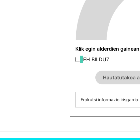
Klik egin alderdien gainea
EH BILDU
7
Hautatutakoa a
Erakutsi informazio irisgarria