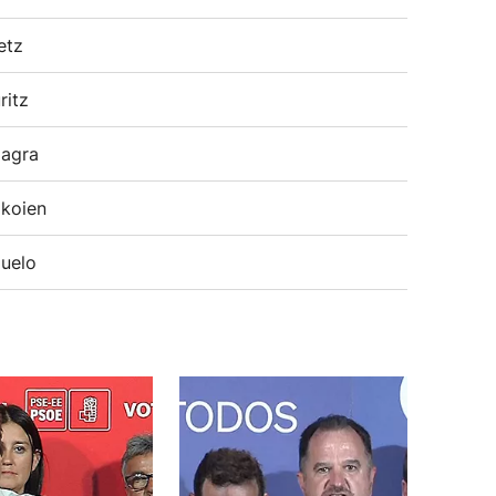
etz
ritz
agra
koien
uelo