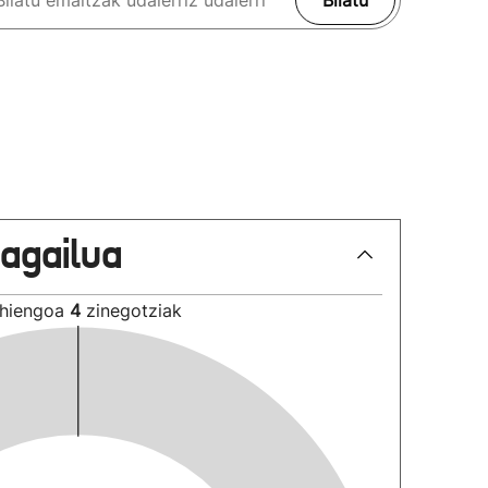
Bilatu
lagailua
hiengoa
4
zinegotziak