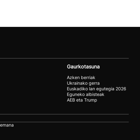
Gaurkotasuna
Azken berriak
Ukrainako gerra
Euskadiko lan egutegia 2026
Eguneko albisteak
AEB eta Trump
remana