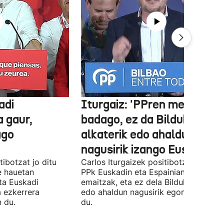
adi
Iturgaiz: 'PPren menpe
a gaur,
badago, ez da Bilduko
ago
alkaterik edo ahaldun
nagusirik izango Euskadin'
ibotzat jo ditu
Carlos Iturgaizek positibotzat jo ditu
 hauetan
PPk Euskadin eta Espainian lortutako
ta Euskadi
emaitzak, eta ez dela Bilduko alkateri
a ezkerrera
edo ahaldun nagusirik egongo ziurtat
 du.
du.