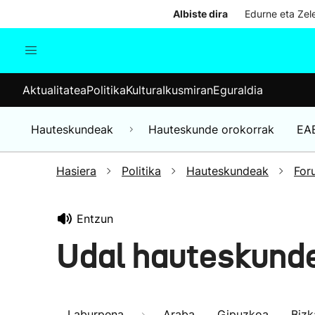
Albiste dira
Edurne eta Zele
Aktualitatea
Politika
Kul
Aktualitatea
Politika
Kultura
Ikusmiran
Eguraldia
Gizartea
Hauteskundeak
Ekonomia
Hauteskundeak
Hauteskunde orokorrak
EA
Munduko albisteak
Hasiera
Politika
Hauteskundeak
For
Entzun
Udal hauteskund
Laburpena
Araba
Gipuzkoa
Bizk