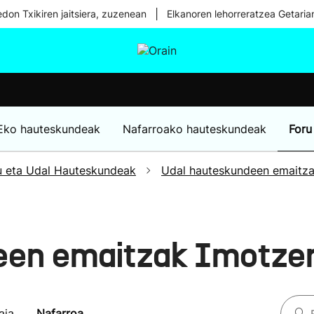
|
don Txikiren jaitsiera, zuzenean
Elkanoren lehorreratzea Getaria
tura
Ikusmiran
Egural
Osasuna
Teknologia
Eko hauteskundeak
Nafarroako hauteskundeak
Foru
u eta Udal Hauteskundeak
Udal hauteskundeen emaitz
een emaitzak Imotze
aia
Nafarroa