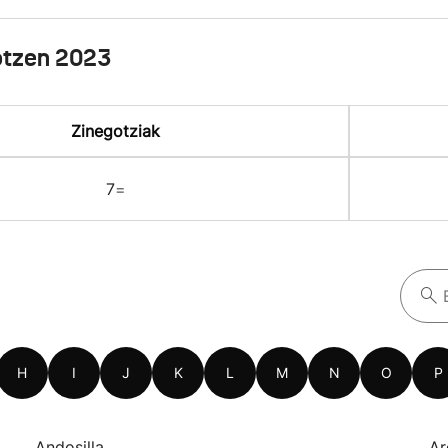
otzen 2023
Zinegotziak
7
=
H
I
J
K
L
M
N
O
P
Andosilla
Ar