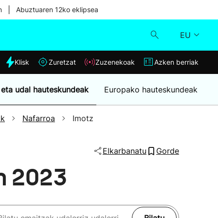
|
n
Abuztuaren 12ko eklipsea
EU
dia
Klisk
Zuretzat
Zuzenekoak
Azken berriak
Klisk
 eta udal hauteskundeak
Europako hauteskundeak
Zuzenekoak
ak
Nafarroa
Imotz
Zuretzat
Elkarbanatu
Gorde
Azken berriak
n 2023