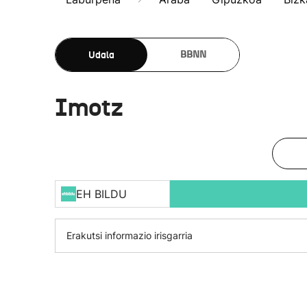
Udala
BBNN
Imotz
EH BILDU
Erakutsi informazio irisgarria