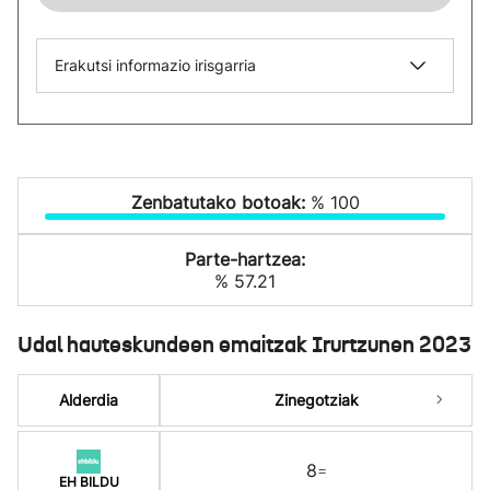
Erakutsi informazio irisgarria
Zenbatutako botoak:
% 100
Parte-hartzea:
% 57.21
Udal hauteskundeen emaitzak Irurtzunen 2023
Alderdia
Zinegotziak
8
=
EH BILDU