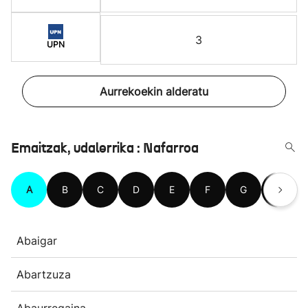
3
UPN
Aurrekoekin alderatu
Emaitzak, udalerrika : Nafarroa
A
B
C
D
E
F
G
H
Abaigar
Abartzuza
Abaurregaina