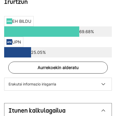
Irurtzun
EH BILDU
69.68%
UPN
25.05%
Aurrekoekin alderatu
Erakutsi informazio irisgarria
Itunen kalkulagailua