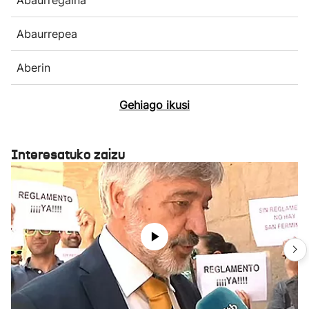
Abaurrepea
Aberin
Gehiago ikusi
Interesatuko zaizu