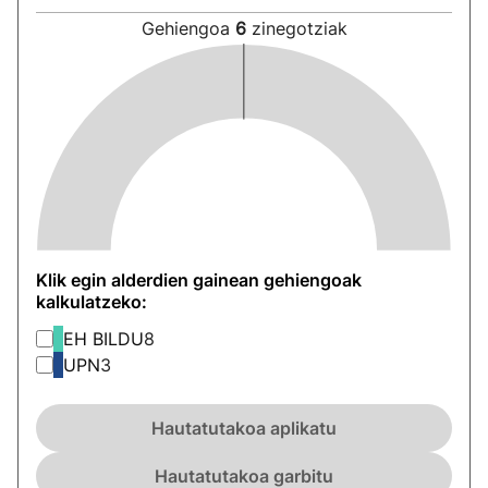
Gehiengoa
6
zinegotziak
Klik egin alderdien gainean gehiengoak
kalkulatzeko:
EH BILDU
8
UPN
3
Hautatutakoa aplikatu
Hautatutakoa garbitu