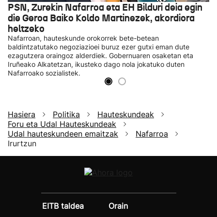
PSN, Zurekin Nafarroa eta EH Bilduri deia egin
die Geroa Baiko Koldo Martinezek, akordiora
heltzeko
Nafarroan, hauteskunde orokorrek bete-betean
baldintzatutako negoziazioei buruz ezer gutxi eman dute
ezagutzera oraingoz alderdiek. Gobernuaren osaketan eta
Iruñeako Alkatetzan, ikusteko dago nola jokatuko duten
Nafarroako sozialistek.
Hasiera
Politika
Hauteskundeak
Foru eta Udal Hauteskundeak
Udal hauteskundeen emaitzak
Nafarroa
Irurtzun
EITB taldea
Orain