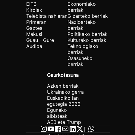
EITB
Ekonomiako
Kirolak
berriak
Telebista nahieran
Gizarteko berriak
Primeran
Nazioarteko
Gaztea
berriak
Makusi
Politikako berriak
Guau - Gure
Kulturako berriak
Audioa
Teknologiako
berriak
Osasuneko
berriak
Gaurkotasuna
Azken berriak
Ukrainako gerra
Euskadiko lan
egutegia 2026
Eguneko
albisteak
AEB eta Trump