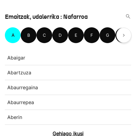
Emaitzak, udalerrika : Nafarroa
A
B
C
D
E
F
G
H
Abaigar
Abartzuza
Abaurregaina
Abaurrepea
Aberin
Gehiago ikusi