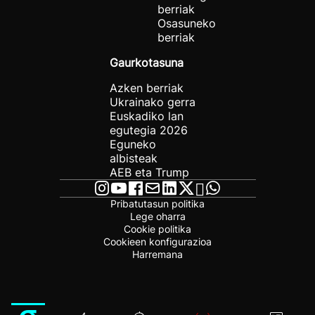
berriak
Osasuneko
berriak
Gaurkotasuna
Azken berriak
Ukrainako gerra
Euskadiko lan
egutegia 2026
Eguneko
albisteak
AEB eta Trump
Pribatutasun politika
Lege oharra
Cookie politika
Cookieen konfigurazioa
Harremana