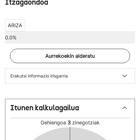
Itzagaondoa
ARIZA
0.0%
Aurrekoekin alderatu
Erakutsi informazio irisgarria
Itunen kalkulagailua
Gehiengoa
3
zinegotziak