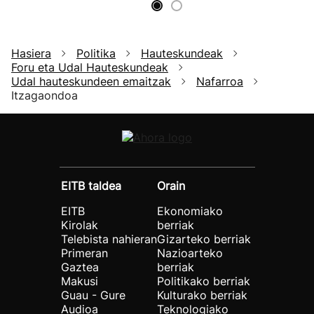
Hasiera
Politika
Hauteskundeak
Foru eta Udal Hauteskundeak
Udal hauteskundeen emaitzak
Nafarroa
Itzagaondoa
EITB taldea
Orain
EITB
Ekonomiako
Kirolak
berriak
Telebista nahieran
Gizarteko berriak
Primeran
Nazioarteko
Gaztea
berriak
Makusi
Politikako berriak
Guau - Gure
Kulturako berriak
Audioa
Teknologiako