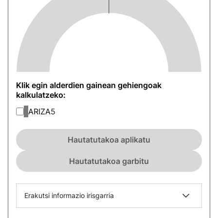
Klik egin alderdien gainean gehiengoak
kalkulatzeko:
ARIZA
5
Hautatutakoa aplikatu
Hautatutakoa garbitu
Erakutsi informazio irisgarria