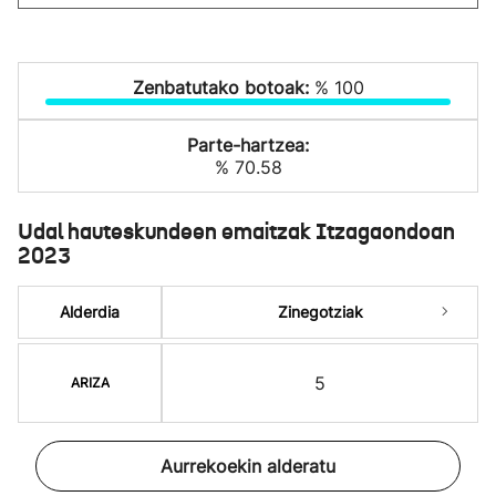
Zenbatutako botoak:
% 100
Parte-hartzea:
% 70.58
Udal hauteskundeen emaitzak Itzagaondoan
2023
Alderdia
Zinegotziak
5
ARIZA
Aurrekoekin alderatu