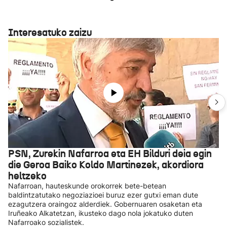
Interesatuko zaizu
PSN, Zurekin Nafarroa eta EH Bilduri deia egin
die Geroa Baiko Koldo Martinezek, akordiora
heltzeko
Nafarroan, hauteskunde orokorrek bete-betean
baldintzatutako negoziazioei buruz ezer gutxi eman dute
ezagutzera oraingoz alderdiek. Gobernuaren osaketan eta
Iruñeako Alkatetzan, ikusteko dago nola jokatuko duten
Nafarroako sozialistek.