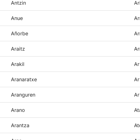
Antzin
Ar
Anue
Ar
Añorbe
Ar
Araitz
Ar
Arakil
Ar
Aranaratxe
Ar
Aranguren
Ar
Arano
At
Arantza
At