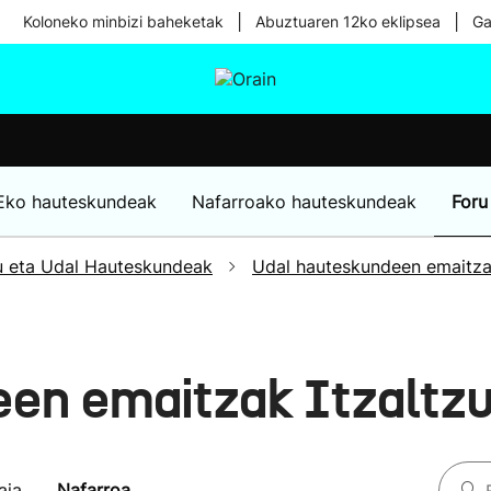
|
|
Koloneko minbizi baheketak
Abuztuaren 12ko eklipsea
Ga
tura
Ikusmiran
Egural
Osasuna
Teknologia
Eko hauteskundeak
Nafarroako hauteskundeak
Foru
u eta Udal Hauteskundeak
Udal hauteskundeen emaitz
een emaitzak Itzaltz
aia
Nafarroa