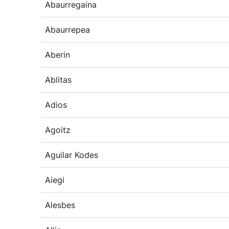
Abaurregaina
Abaurrepea
Aberin
Ablitas
Adios
Agoitz
Aguilar Kodes
Aiegi
Alesbes