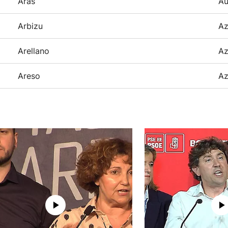
Aras
Au
Arbizu
Az
Arellano
Az
Areso
Az