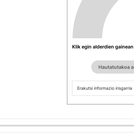
Klik egin alderdien gainea
Hautatutakoa a
Erakutsi informazio irisgarria