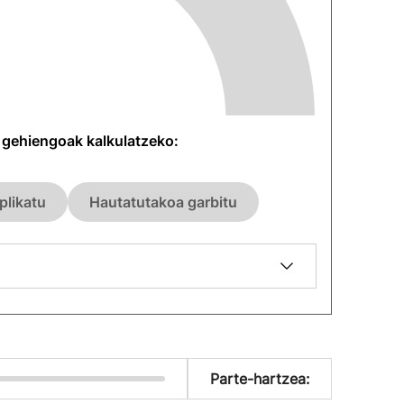
n gehiengoak kalkulatzeko:
plikatu
Hautatutakoa garbitu
Parte-hartzea: