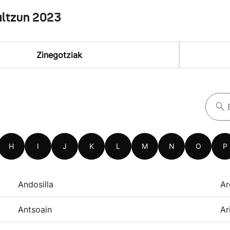
altzun 2023
Zinegotziak
H
I
J
K
L
M
N
O
P
Andosilla
Ar
Antsoain
Ar