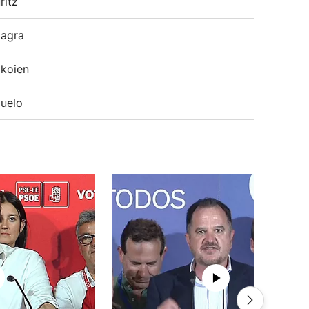
ritz
agra
koien
uelo