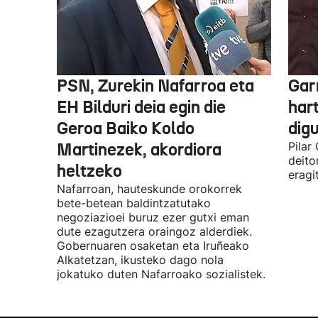
PSN, Zurekin Nafarroa eta
Garr
EH Bilduri deia egin die
hart
Geroa Baiko Koldo
digu
Martinezek, akordiora
Pilar
deito
heltzeko
eragi
Nafarroan, hauteskunde orokorrek
bete-betean baldintzatutako
negoziazioei buruz ezer gutxi eman
dute ezagutzera oraingoz alderdiek.
Gobernuaren osaketan eta Iruñeako
Alkatetzan, ikusteko dago nola
jokatuko duten Nafarroako sozialistek.