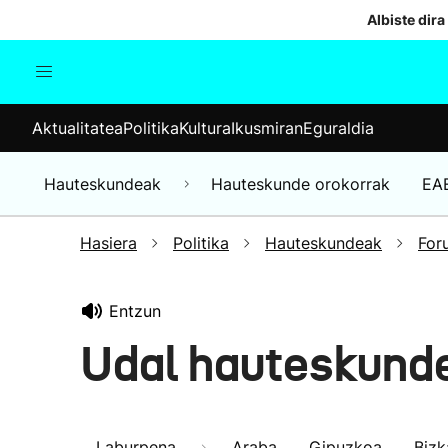
Albiste dira
Aktualitatea
Politika
Kul
Aktualitatea
Politika
Kultura
Ikusmiran
Eguraldia
Gizartea
Hauteskundeak
Ekonomia
Hauteskundeak
Hauteskunde orokorrak
EA
Munduko albisteak
Hasiera
Politika
Hauteskundeak
For
Entzun
Udal hauteskund
Laburpena
Araba
Gipuzkoa
Bizk