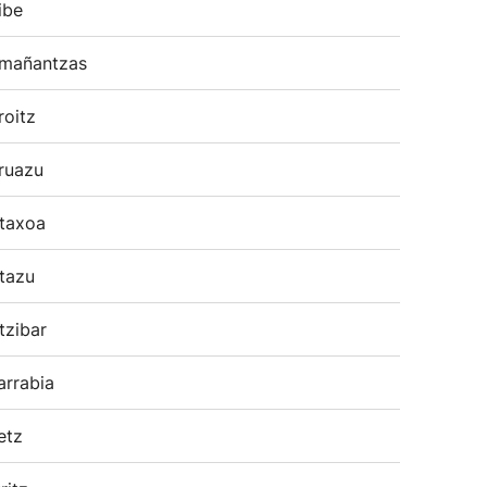
ibe
mañantzas
roitz
ruazu
taxoa
tazu
tzibar
arrabia
etz