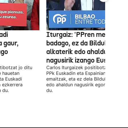
adi
Iturgaiz: 'PPren menpe
a gaur,
badago, ez da Bilduko
ago
alkaterik edo ahaldun
nagusirik izango Euskadin'
ibotzat jo ditu
Carlos Iturgaizek positibotzat jo ditu
 hauetan
PPk Euskadin eta Espainian lortutako
ta Euskadi
emaitzak, eta ez dela Bilduko alkateri
a ezkerrera
edo ahaldun nagusirik egongo ziurtat
 du.
du.