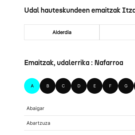
Udal hauteskundeen emaitzak Itz
Alderdia
Emaitzak, udalerrika : Nafarroa
A
B
C
D
E
F
G
Abaigar
Abartzuza