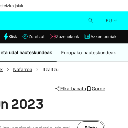
steizko jaiak
EU
dia
Klisk
Zuretzat
Zuzenekoak
Azken berriak
Klisk
 eta udal hauteskundeak
Europako hauteskundeak
Zuzenekoak
ak
Nafarroa
Itzaltzu
Zuretzat
Elkarbanatu
Gorde
Azken berriak
un 2023