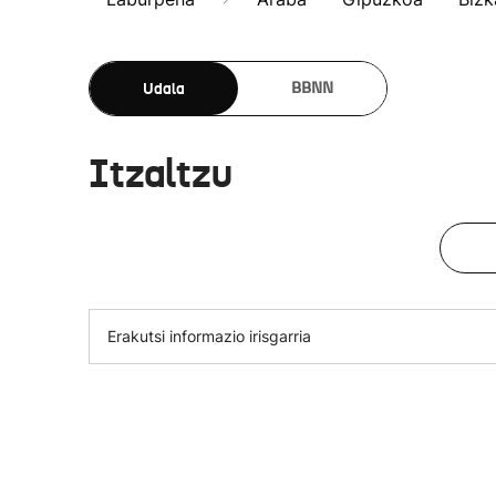
Udala
BBNN
Itzaltzu
Erakutsi informazio irisgarria