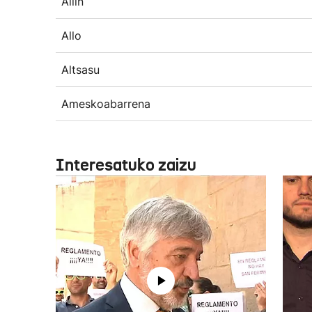
Allin
Allo
Altsasu
Ameskoabarrena
Interesatuko zaizu