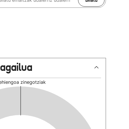
Bilatu
lagailua
ehiengoa
zinegotziak