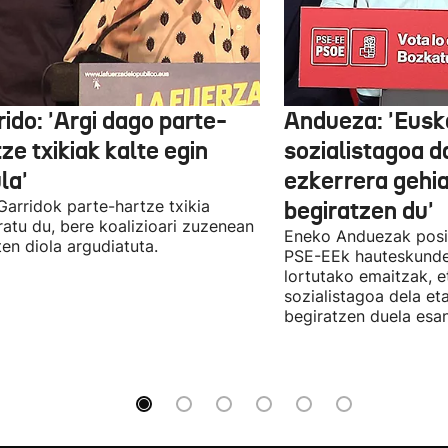
ido: 'Argi dago parte-
Andueza: 'Eusk
ze txikiak kalte egin
sozialistagoa d
la'
ezkerrera gehi
 Garridok parte-hartze txikia
begiratzen du'
ratu du, bere koalizioari zuzenean
Eneko Anduezak posit
ten diola argudiatuta.
PSE-EEk hauteskunde
lortutako emaitzak, e
sozialistagoa dela et
begiratzen duela esan