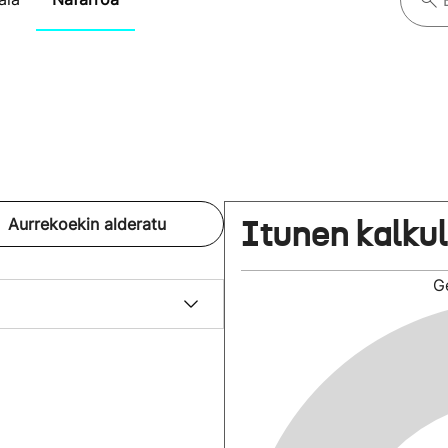
Itunen kalku
Aurrekoekin alderatu
G