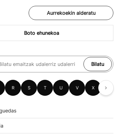
Aurrekoekin alderatu
Boto ehunekoa
Bilatu
R
S
T
U
V
X
Z
guedas
ia