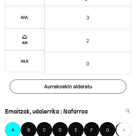
3
AIVL
2
AIA
AILK
0
Aurrekoekin alderatu
Emaitzak, udalerrika : Nafarroa
A
B
C
D
E
F
G
H