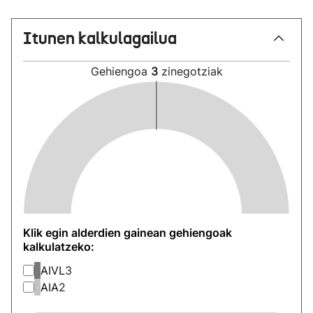
Itunen kalkulagailua
Gehiengoa
3
zinegotziak
Klik egin alderdien gainean gehiengoak
kalkulatzeko:
AIVL
3
AIA
2