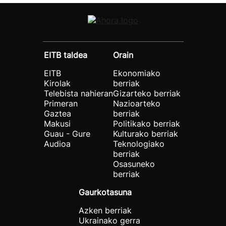
EITB taldea
Orain
EITB
Ekonomiako
Kirolak
berriak
Telebista nahieran
Gizarteko berriak
Primeran
Nazioarteko
Gaztea
berriak
Makusi
Politikako berriak
Guau - Gure
Kulturako berriak
Audioa
Teknologiako
berriak
Osasuneko
berriak
Gaurkotasuna
Azken berriak
Ukrainako gerra