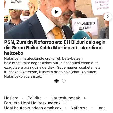
PSN, Zurekin Nafarroa eta EH Bilduri deia egin
die Geroa Baiko Koldo Martinezek, akordiora
heltzeko
Nafarroan, hauteskunde orokorrek bete-betean
baldintzatutako negoziazioei buruz ezer gutxi eman dute
ezagutzera oraingoz alderdiek. Gobernuaren osaketan eta
Iruñeako Alkatetzan, ikusteko dago nola jokatuko duten
Nafarroako sozialistek.
Hasiera
Politika
Hauteskundeak
Foru eta Udal Hauteskundeak
Udal hauteskundeen emaitzak
Nafarroa
Lana