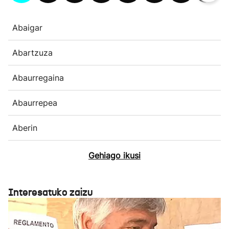
Abaigar
Abartzuza
Abaurregaina
Abaurrepea
Aberin
Gehiago ikusi
Interesatuko zaizu