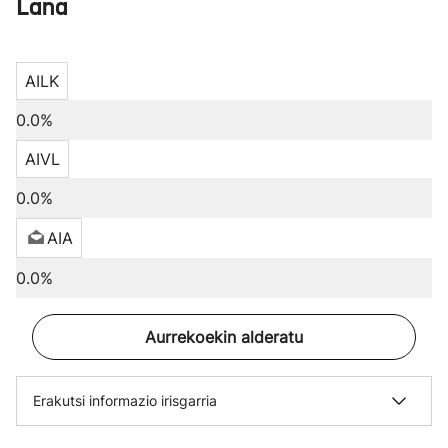
Lana
AILK
0.0%
AIVL
0.0%
AIA
0.0%
Aurrekoekin alderatu
Erakutsi informazio irisgarria