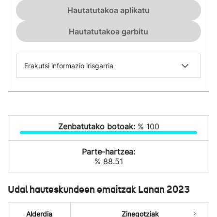
Hautatutakoa aplikatu
Hautatutakoa garbitu
Erakutsi informazio irisgarria
Zenbatutako botoak:
% 100
Parte-hartzea:
% 88.51
Udal hauteskundeen emaitzak Lanan 2023
Alderdia
Zinegotziak