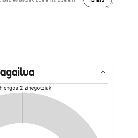
Bilatu
lagailua
hiengoa
2
zinegotziak