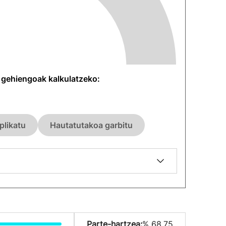
n gehiengoak kalkulatzeko:
plikatu
Hautatutakoa garbitu
Parte-hartzea:
% 68.75