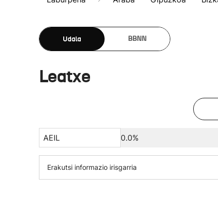
Udala
BBNN
Leatxe
AEIL
0.0%
Erakutsi informazio irisgarria