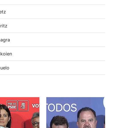
etz
ritz
agra
koien
uelo