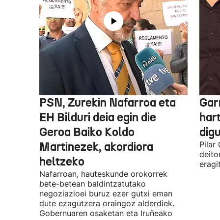
PSN, Zurekin Nafarroa eta
Garr
EH Bilduri deia egin die
hart
Geroa Baiko Koldo
digu
Martinezek, akordiora
Pilar
deito
heltzeko
eragi
Nafarroan, hauteskunde orokorrek
bete-betean baldintzatutako
negoziazioei buruz ezer gutxi eman
dute ezagutzera oraingoz alderdiek.
Gobernuaren osaketan eta Iruñeako