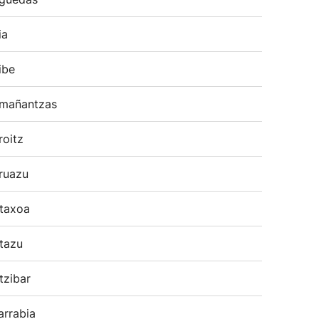
ia
ibe
mañantzas
roitz
ruazu
taxoa
tazu
tzibar
arrabia