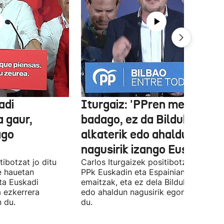
adi
Iturgaiz: 'PPren menpe
a gaur,
badago, ez da Bilduko
ago
alkaterik edo ahaldun
nagusirik izango Euskadin'
ibotzat jo ditu
Carlos Iturgaizek positibotzat jo ditu
 hauetan
PPk Euskadin eta Espainian lortutako
ta Euskadi
emaitzak, eta ez dela Bilduko alkateri
a ezkerrera
edo ahaldun nagusirik egongo ziurtat
 du.
du.