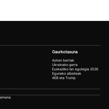
Gaurkotasuna
Azken berriak
Ukrainako gerra
Euskadiko lan egutegia 2026
Eguneko albisteak
AEB eta Trump
remana