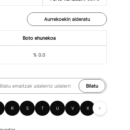
Aurrekoekin alderatu
Boto ehunekoa
% 0.0
Bilatu
R
S
T
U
V
X
Z
guedas