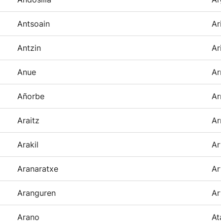
Antsoain
Ar
Antzin
Ar
Anue
Ar
Añorbe
Ar
Araitz
Ar
Arakil
Ar
Aranaratxe
Ar
Aranguren
Ar
Arano
At