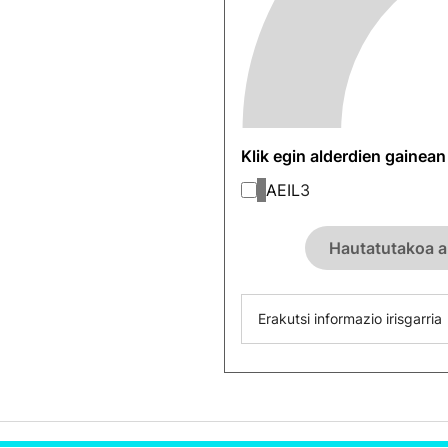
Klik egin alderdien gainea
AEIL
3
Hautatutakoa a
Erakutsi informazio irisgarria