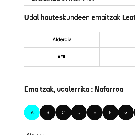
Udal hauteskundeen emaitzak Lea
Alderdia
AEIL
Emaitzak, udalerrika : Nafarroa
A
B
C
D
E
F
G
Abaigar