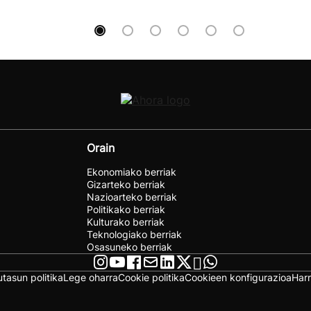
Orain
Ekonomiako berriak
Gizarteko berriak
Nazioarteko berriak
Politikako berriak
Kulturako berriak
Teknologiako berriak
Osasuneko berriak
utasun politika
Lege oharra
Cookie politika
Cookieen konfigurazioa
Har