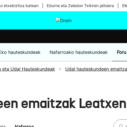
|
|
ko etxebizitza batean
Edurne eta Zeledon Txikiren jaitsiera
El
tura
Ikusmiran
Egural
Osasuna
Teknologia
Eko hauteskundeak
Nafarroako hauteskundeak
Foru
u eta Udal Hauteskundeak
Udal hauteskundeen emaitz
een emaitzak Leatxe
aia
Nafarroa