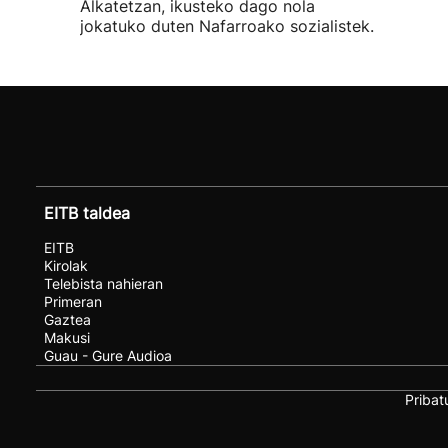
Alkatetzan, ikusteko dago nola
jokatuko duten Nafarroako sozialistek.
EITB taldea
EITB
Kirolak
Telebista nahieran
Primeran
Gaztea
Makusi
Guau - Gure Audioa
Pribat