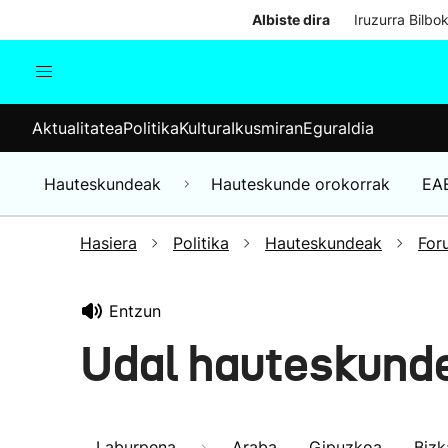
Albiste dira
Iruzurra Bilbo
Aktualitatea
Politika
Kul
Aktualitatea
Politika
Kultura
Ikusmiran
Eguraldia
Gizartea
Hauteskundeak
Ekonomia
Hauteskundeak
Hauteskunde orokorrak
EA
Munduko albisteak
Hasiera
Politika
Hauteskundeak
For
Entzun
Udal hauteskund
Laburpena
Araba
Gipuzkoa
Bizk