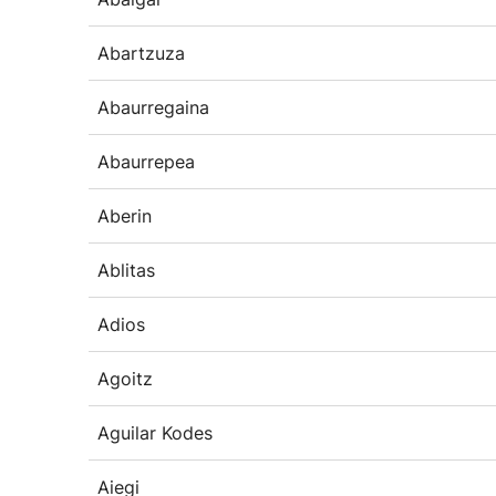
Abartzuza
Abaurregaina
Abaurrepea
Aberin
Ablitas
Adios
Agoitz
Aguilar Kodes
Aiegi