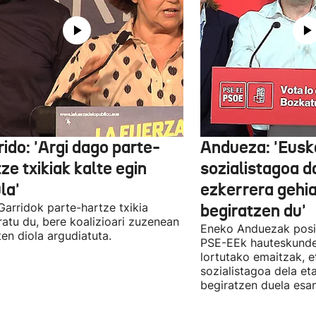
ido: 'Argi dago parte-
Andueza: 'Eusk
ze txikiak kalte egin
sozialistagoa d
la'
ezkerrera gehi
 Garridok parte-hartze txikia
begiratzen du'
ratu du, bere koalizioari zuzenean
Eneko Anduezak posit
ten diola argudiatuta.
PSE-EEk hauteskunde
lortutako emaitzak, e
sozialistagoa dela et
begiratzen duela esan