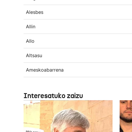
Alesbes
Allin
Allo
Altsasu
Ameskoabarrena
Interesatuko zaizu