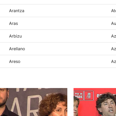
Arantza
At
Aras
Au
Arbizu
Az
Arellano
Az
Areso
Az