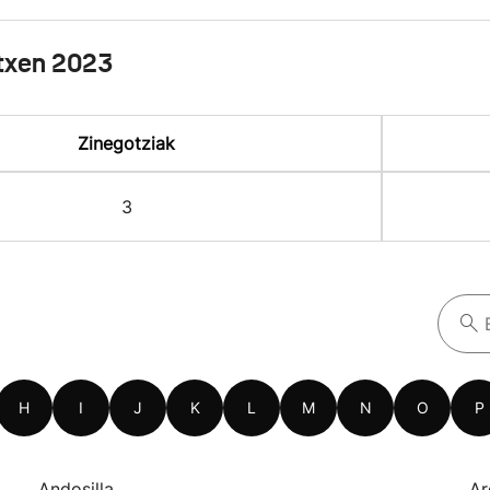
txen 2023
Zinegotziak
3
H
I
J
K
L
M
N
O
P
Andosilla
Ar