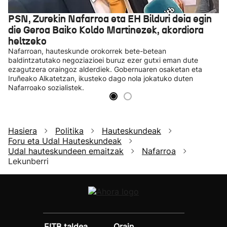
PSN, Zurekin Nafarroa eta EH Bilduri deia egin
die Geroa Baiko Koldo Martinezek, akordiora
heltzeko
Nafarroan, hauteskunde orokorrek bete-betean
baldintzatutako negoziazioei buruz ezer gutxi eman dute
ezagutzera oraingoz alderdiek. Gobernuaren osaketan eta
Iruñeako Alkatetzan, ikusteko dago nola jokatuko duten
Nafarroako sozialistek.
Hasiera
Politika
Hauteskundeak
Foru eta Udal Hauteskundeak
Udal hauteskundeen emaitzak
Nafarroa
Lekunberri
EITB taldea
Orain