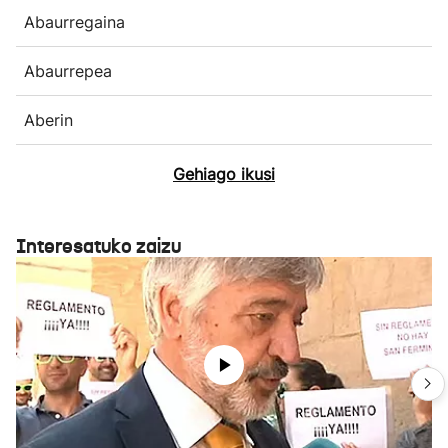
Abaurregaina
Abaurrepea
Aberin
Gehiago ikusi
Interesatuko zaizu