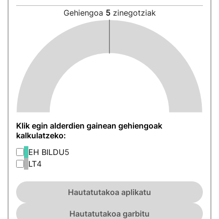
Gehiengoa
5
zinegotziak
Klik egin alderdien gainean gehiengoak
kalkulatzeko:
EH BILDU
5
LT
4
Hautatutakoa aplikatu
Hautatutakoa garbitu