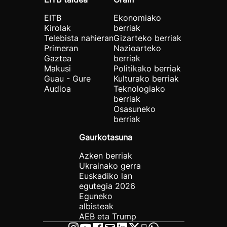
EITB
Ekonomiako
Kirolak
berriak
Telebista nahieran
Gizarteko berriak
Primeran
Nazioarteko
Gaztea
berriak
Makusi
Politikako berriak
Guau - Gure
Kulturako berriak
Audioa
Teknologiako
berriak
Osasuneko
berriak
Gaurkotasuna
Azken berriak
Ukrainako gerra
Euskadiko lan
egutegia 2026
Eguneko
albisteak
AEB eta Trump