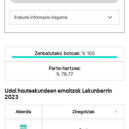
Erakutsi informazio irisgarria
Zenbatutako botoak:
% 100
Parte-hartzea:
% 78.77
Udal hauteskundeen emaitzak Lekunberrin
2023
Alderdia
Zinegotziak