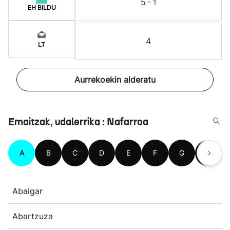
5
1
EH BILDU
4
LT
Aurrekoekin alderatu
Emaitzak, udalerrika : Nafarroa
A
B
C
D
E
F
G
H
Abaigar
Abartzuza