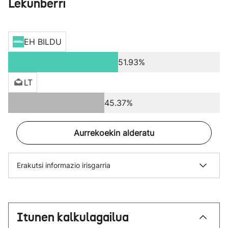
Lekunberri
EH BILDU
51.93%
LT
45.37%
Aurrekoekin alderatu
Erakutsi informazio irisgarria
Itunen kalkulagailua