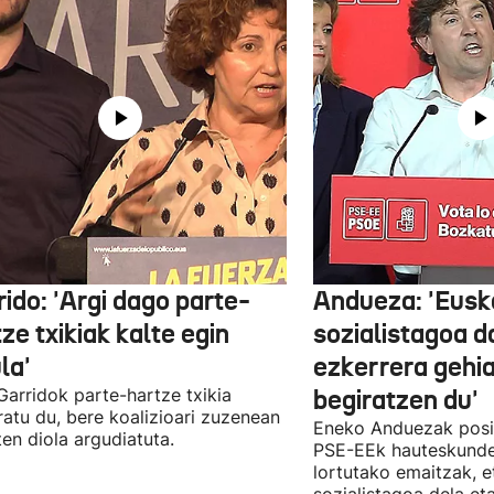
ido: 'Argi dago parte-
Andueza: 'Eusk
ze txikiak kalte egin
sozialistagoa d
la'
ezkerrera gehi
 Garridok parte-hartze txikia
begiratzen du'
ratu du, bere koalizioari zuzenean
Eneko Anduezak posit
ten diola argudiatuta.
PSE-EEk hauteskunde
lortutako emaitzak, e
sozialistagoa dela et