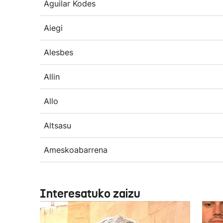
Aguilar Kodes
Aiegi
Alesbes
Allin
Allo
Altsasu
Ameskoabarrena
Interesatuko zaizu