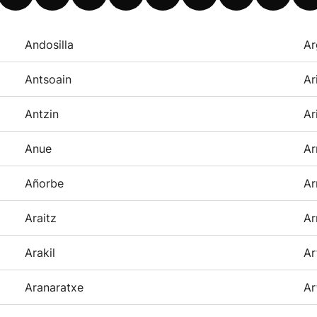
Andosilla
Ar
Antsoain
Ar
Antzin
Ar
Anue
Ar
Añorbe
Ar
Araitz
Ar
Arakil
Ar
Aranaratxe
Ar