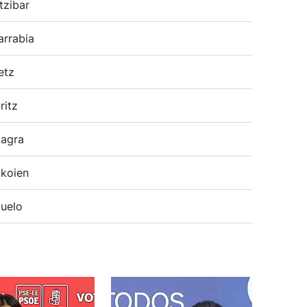
tzibar
arrabia
etz
ritz
agra
koien
uelo