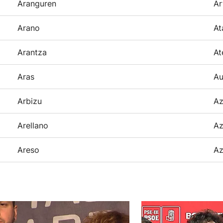
Aranguren
Ar
Arano
At
Arantza
At
Aras
Au
Arbizu
Az
Arellano
Az
Areso
Az