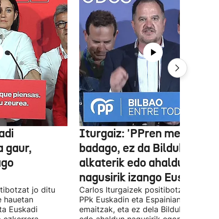
adi
Iturgaiz: 'PPren menpe
a gaur,
badago, ez da Bilduko
ago
alkaterik edo ahaldun
nagusirik izango Euskadin'
ibotzat jo ditu
Carlos Iturgaizek positibotzat jo ditu
 hauetan
PPk Euskadin eta Espainian lortutako
ta Euskadi
emaitzak, eta ez dela Bilduko alkateri
a ezkerrera
edo ahaldun nagusirik egongo ziurtat