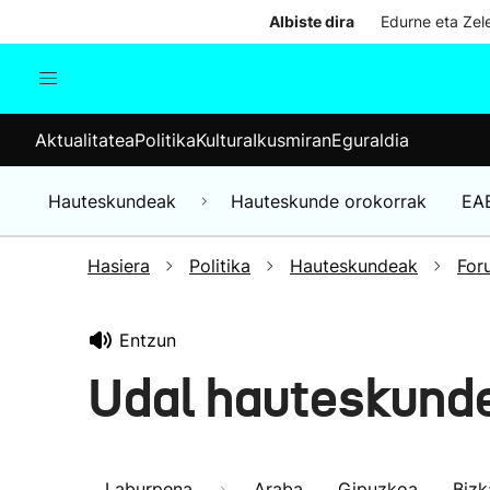
Albiste dira
Edurne eta Zele
Aktualitatea
Politika
Kul
Aktualitatea
Politika
Kultura
Ikusmiran
Eguraldia
Gizartea
Hauteskundeak
Ekonomia
Hauteskundeak
Hauteskunde orokorrak
EA
Munduko albisteak
Hasiera
Politika
Hauteskundeak
For
Entzun
Udal hauteskund
Laburpena
Araba
Gipuzkoa
Bizk