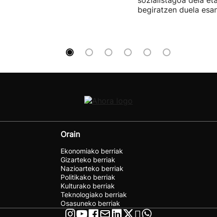
begiratzen duela esan
Orain
Ekonomiako berriak
Gizarteko berriak
Nazioarteko berriak
Politikako berriak
Kulturako berriak
Teknologiako berriak
Osasuneko berriak