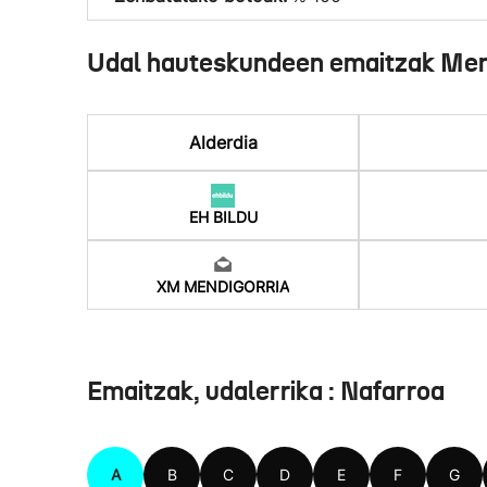
Udal hauteskundeen emaitzak Men
Alderdia
EH BILDU
XM MENDIGORRIA
Emaitzak, udalerrika : Nafarroa
A
B
C
D
E
F
G