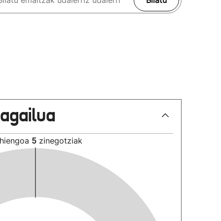
Bilatu
lagailua
hiengoa
5
zinegotziak