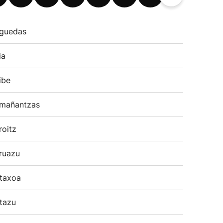
guedas
ia
ibe
mañantzas
roitz
ruazu
taxoa
tazu