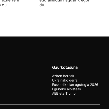
 du.
du.
Gaurkotasuna
Azken berriak
Ukrainako gerra
Euskadiko lan egutegia 2026
Eguneko albisteak
AEB eta Trump