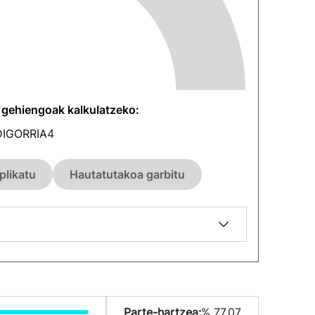
n gehiengoak kalkulatzeko:
IGORRIA
4
plikatu
Hautatutakoa garbitu
Parte-hartzea:
% 77.07