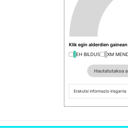
Klik egin alderdien gainea
EH BILDU
5
XM MEND
Hautatutakoa a
Erakutsi informazio irisgarria