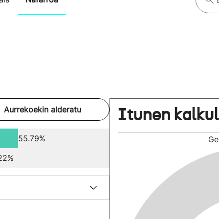
Itunen kalku
Aurrekoekin alderatu
55.79%
Ge
.22%