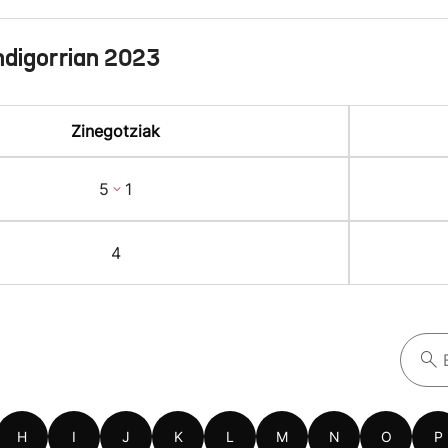
digorrian 2023
Zinegotziak
5
1
4
H
I
J
K
L
M
N
O
P