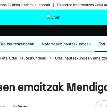
|
don Txikiren jaitsiera, zuzenean
Elkanoren lehorreratzea Getaria
tura
Ikusmiran
Egural
Osasuna
Teknologia
Eko hauteskundeak
Nafarroako hauteskundeak
Foru
u eta Udal Hauteskundeak
Udal hauteskundeen emaitz
een emaitzak Mendig
aia
Nafarroa