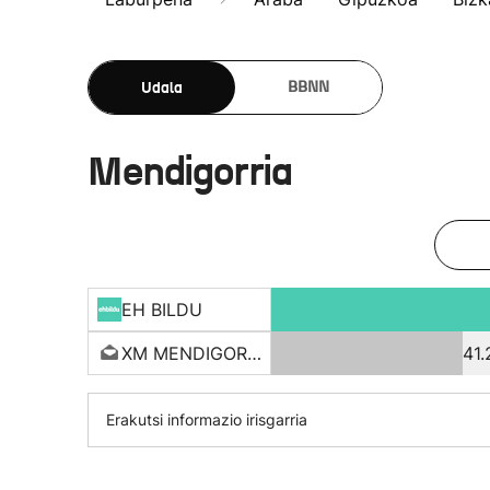
Udala
BBNN
Mendigorria
EH BILDU
XM MENDIGORRIA
41
Erakutsi informazio irisgarria