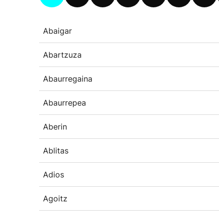
Abaigar
Abartzuza
Abaurregaina
Abaurrepea
Aberin
Ablitas
Adios
Agoitz