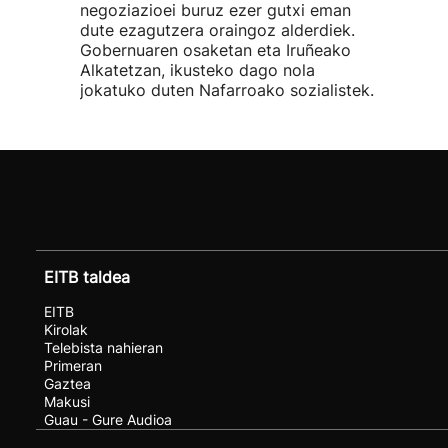
negoziazioei buruz ezer gutxi eman
dute ezagutzera oraingoz alderdiek.
Gobernuaren osaketan eta Iruñeako
Alkatetzan, ikusteko dago nola
jokatuko duten Nafarroako sozialistek.
EITB taldea
EITB
Kirolak
Telebista nahieran
Primeran
Gaztea
Makusi
Guau - Gure Audioa