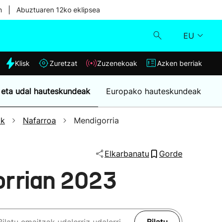
|
n
Abuztuaren 12ko eklipsea
EU
dia
Klisk
Zuretzat
Zuzenekoak
Azken berriak
Klisk
 eta udal hauteskundeak
Europako hauteskundeak
Zuzenekoak
ak
Nafarroa
Mendigorria
Zuretzat
Elkarbanatu
Gorde
Azken berriak
orrian 2023