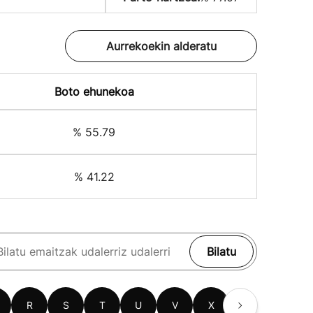
Aurrekoekin alderatu
Boto ehunekoa
% 55.79
% 41.22
Bilatu
R
S
T
U
V
X
Z