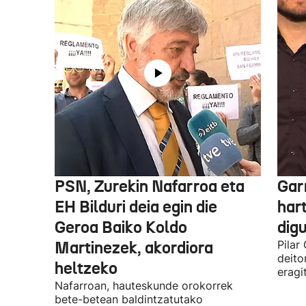
PSN, Zurekin Nafarroa eta
Garr
EH Bilduri deia egin die
hart
Geroa Baiko Koldo
digu
Martinezek, akordiora
Pilar
deito
heltzeko
eragi
Nafarroan, hauteskunde orokorrek
bete-betean baldintzatutako